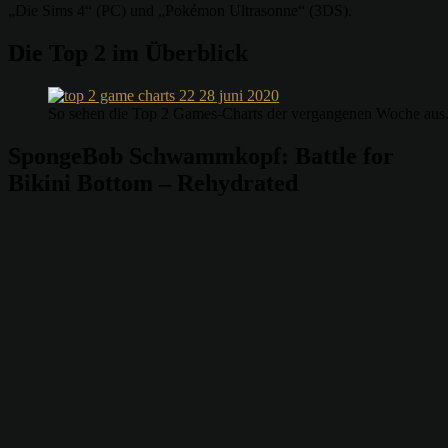
„Die Sims 4“ (PC) und „Pokémon Ultrasonne“ (3DS).
Die Top 2 im Überblick
So sehen die Top 2 Games-Charts der vergangenen Woche aus.
SpongeBob Schwammkopf: Battle for
Bikini Bottom – Rehydrated