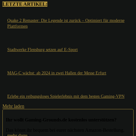
LETZTE ARTIKEL:
Quake 2 Remaster: Die Legende ist zurück – Optimiert für moderne
Plattformen
Stadtwerke Flensburg setzen auf E-Sport
MAG-C wächst: ab 2024 in zwei Hallen der Messe Erfurt
Erlebe ein reibungsloses Spielerlebnis mit dem besten Gaming-VPN
Mehr laden
Ihr wollt Gaming-Grounds.de kostenlos unterstützen?
Das könnt ihr bequem bei eurer nächsten Amazon-Bestellung.
(
mehr dazu
)