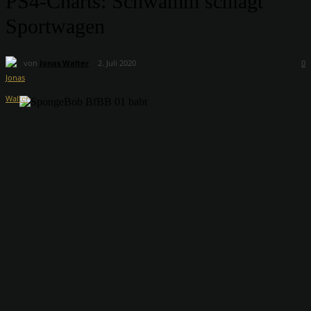
PS4-Charts: Schwamm schlägt
Sportwagen
von
Jonas Walter
2. Juli 2020
0