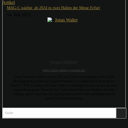
Artikel
MAG-C wächst: ab 2024 in zwei Hallen der Messe Erfurt
14. Juli 2023
Jonas Walter
https://www.gaming-grounds.de/
Jonas 'Syncerus' Walter ist seit 2010 im E-Sport-Journalismus aktiv. Nach
Beteiligungen an diversen E-Sport-Projekten im redaktionellen Bereich wie
MaseTV, ESC Gaming oder Team Vertex ist Gaming-Grounds.de nun die erste
eigene Konzeption. Diese hat die Vision aktuell relevante Themen aus dem
Gaming- und E-Sport-Bereich aufzugreifen und für Videospielbegeisterte an
einem Ort zu konzentrieren.
Suche