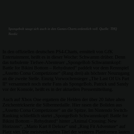
Spongebob saugt sich auch in den Games-Charts ordentlich voll. Quelle: THQ
Nordic
In den offiziellen deutschen PS4-Charts, ermittelt von GfK
Entertainment, heißt es in dieser Woche: Schwamm drüber. Denn
das turbulente Tiefsee-Abenteuer „SpongeBob Schwammkopf:
Battle for Bikini Bottom – Rehydrated“ paddelt vor dem Rennspiel
„Assetto Corsa Competizione“ (Rang drei) als höchster Neuzugang
an die zweite Stelle. Einzig Vorwochensieger „The Last Of Us Part
II“ versammelt noch mehr Fans als SpongeBob, Patrick und Sandy
vor der Konsole, heißt es in der aktuellen Pressemitteilung.
Auch auf Xbox One ergattern die Helden der über 20 Jahre alten
Zeichentrickserie die Silbermedaille. Hier rasen die Boliden aus
„Assetto Corsa Competizione“ an die Spitze. Im Nintendo Switch-
Ranking schließlich startet „SpongeBob Schwammkopf: Battle for
Bikini Bottom – Rehydrated“ hinter „Animal Crossing: New
Horizons“, „Mario Kart 8 Deluxe“ und „Ring Fit Adventure“ auf
Platz vier. Die meistverkauften Titel der weiteren Plattformen lauten