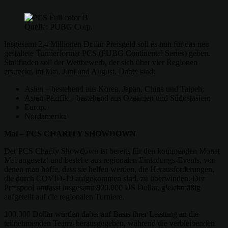
Quelle: PUBG Corp.
Insgesamt 2,4 Millionen Dollar Preisgeld soll es nun für das neu
gestaltete Turnierformat PCS (PUBG Continental Series) geben.
Stattfinden soll der Wettbewerb, der sich über vier Regionen
erstreckt, im Mai, Juni und August. Dabei sind:
Asien – bestehend aus Korea, Japan, China und Taipeh;
Asien-Pazifik – bestehend aus Ozeanien und Südostasien;
Europa
Nordamerika
Mai – PCS CHARITY SHOWDOWN
Der PCS Charity Showdown ist bereits für den kommenden Monat
Mai angesetzt und bestehe aus regionalen Einladungs-Events, von
denen man hoffe, dass sie helfen werden, die Herausforderungen,
die durch COVID-19 aufgekommen sind, zu überwinden. Der
Preispool umfasst insgesamt 800.000 US Dollar, gleichmäßig
aufgeteilt auf die regionalen Turniere.
100.000 Dollar würden dabei auf Basis ihrer Leistung an die
teilnehmenden Teams herausgegeben, während die verbleibenden