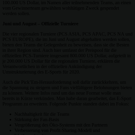
100.000 US Dollar, im Namen aller teilnehmenden Teams, an einen
vom Gewinnerteam gewählten wohltätigen Zweck gespendet
werden sollen.
Juni und August – Offizielle Turniere
Die vier regionalen Turniere (PCS ASIA, PCS APAC, PCS NA und
PCS EUROPE), die im Juni und August abgehalten werden sollen,
bieten den Teams die Gelegenheit zu beweisen, dass sie die Besten
in ihrer Region sind. Auch hier umfasst der Preispool für die
offiziellen PCS-Turniere insgesamt 800.000 US Dollar, aufgeteilt in
je 200.000 US Dollar für die regionalen Turniere, erklären die
Verantwortlichen in der offiziellen Ankündigung der
Umstrukturierung des E-Sports für 2020.
Auch die Pick’Em-Herausforderung soll dafür zurückkehren, um
die Spannung zu steigern und Fans vielfältigere Belohnungen bieten
zu können. Weitere Infos rund um das neue Format wolle man
bereits in Kürze verkünden. Man habe daran gearbeitet, das E-Sport
Programm zu erweitern. Folgende Punkte standen dabei im Fokus:
Nachhaltigkeit für die Teams
Stärkung der Fan-Basis
Vergrößerung des Öko-Systems mit den Partnern
Verbesserung von Profit-Sharing-Modell und