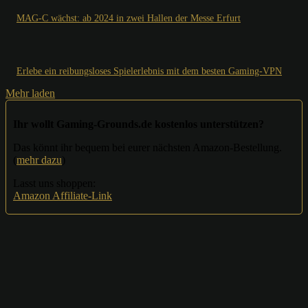
MAG-C wächst: ab 2024 in zwei Hallen der Messe Erfurt
Erlebe ein reibungsloses Spielerlebnis mit dem besten Gaming-VPN
Mehr laden
Ihr wollt Gaming-Grounds.de kostenlos unterstützen?
Das könnt ihr bequem bei eurer nächsten Amazon-Bestellung.
(
mehr dazu
)
Lasst uns shoppen:
Amazon Affiliate-Link