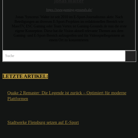
Jonas Walter
https://www.gaming-grounds.de/
Jonas 'Syncerus' Walter ist seit 2010 im E-Sport-Journalismus aktiv. Nach
Beteiligungen an diversen E-Sport-Projekten im redaktionellen Bereich wie
MaseTV, ESC Gaming oder Team Vertex ist Gaming-Grounds.de nun die erste
eigene Konzeption. Diese hat die Vision aktuell relevante Themen aus dem
Gaming- und E-Sport-Bereich aufzugreifen und für Videospielbegeisterte an
einem Ort zu konzentrieren.
Suche
LETZTE ARTIKEL:
Quake 2 Remaster: Die Legende ist zurück – Optimiert für moderne
Plattformen
Stadtwerke Flensburg setzen auf E-Sport