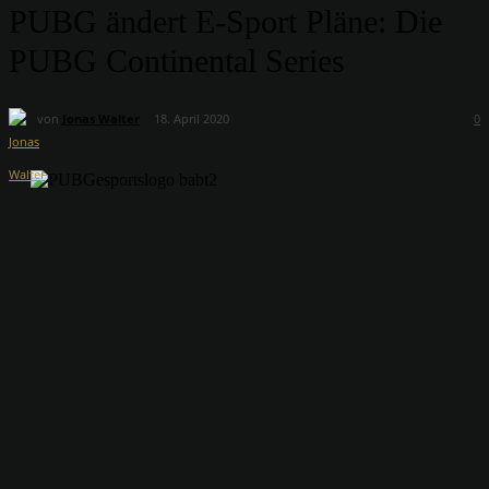
PUBG ändert E-Sport Pläne: Die
PUBG Continental Series
von
Jonas Walter
18. April 2020
0