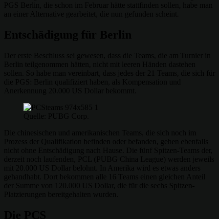
PGS Berlin, die schon im Februar hätte stattfinden sollen, habe man
an einer Alternative gearbeitet, die nun gefunden scheint.
Entschädigung für Berlin
Der erste Beschluss sei gewesen, dass die Teams, die am Turnier in
Berlin teilgenommen hätten, nicht mit leeren Händen dastehen
sollen. So habe man vereinbart, dass jedes der 21 Teams, die sich für
die PGS: Berlin qualifiziert haben, als Kompensation und
Anerkennung 20.000 US Dollar bekommt.
Quelle: PUBG Corp.
Die chinesischen und amerikanischen Teams, die sich noch im
Prozess der Qualifikation befinden oder befanden, gehen ebenfalls
nicht ohne Entschädigung nach Hause. Die fünf Spitzen-Teams der,
derzeit noch laufenden, PCL (PUBG China League) werden jeweils
mit 20.000 US Dollar belohnt. In Amerika wird es etwas anders
gehandhabt. Dort bekommen alle 16 Teams einen gleichen Anteil
der Summe von 120.000 US Dollar, die für die sechs Spitzen-
Platzierungen bereitgehalten wurden.
Die PCS