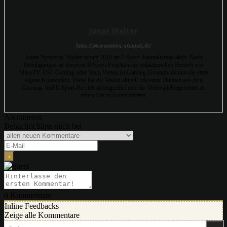
Jonas Walter
https://www.gaming-grounds.de/
Jonas 'Syncerus' Walter ist seit 2010 im E-Sport-Journalismus aktiv. Nach
Beteiligungen an diversen E-Sport-Projekten im redaktionellen Bereich wie
MaseTV, ESC Gaming oder Team Vertex ist Gaming-Grounds.de nun die erste
eigene Konzeption. Diese hat die Vision aktuell relevante Themen aus dem
Gaming- und E-Sport-Bereich aufzugreifen und für Videospielbegeisterte an
einem Ort zu konzentrieren.
Abonnieren
Benachrichtige mich bei
0
Kommentare
Inline Feedbacks
Zeige alle Kommentare