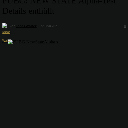
PUBG: NEW STATE Alpha-Test
Details enthüllt
von
Jonas Walter
22. Mai 2021
0