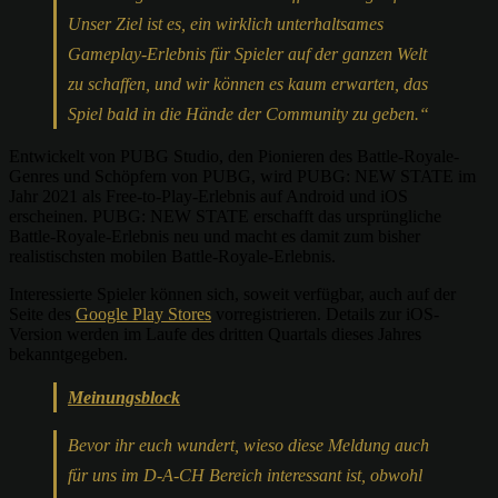
Unser Ziel ist es, ein wirklich unterhaltsames
Gameplay-Erlebnis für Spieler auf der ganzen Welt
zu schaffen, und wir können es kaum erwarten, das
Spiel bald in die Hände der Community zu geben.“
Entwickelt von PUBG Studio, den Pionieren des Battle-Royale-
Genres und Schöpfern von PUBG, wird PUBG: NEW STATE im
Jahr 2021 als Free-to-Play-Erlebnis auf Android und iOS
erscheinen. PUBG: NEW STATE erschafft das ursprüngliche
Battle-Royale-Erlebnis neu und macht es damit zum bisher
realistischsten mobilen Battle-Royale-Erlebnis.
Interessierte Spieler können sich, soweit verfügbar, auch auf der
Seite des
Google Play Stores
vorregistrieren. Details zur iOS-
Version werden im Laufe des dritten Quartals dieses Jahres
bekanntgegeben.
Meinungsblock
Bevor ihr euch wundert, wieso diese Meldung auch
für uns im D-A-CH Bereich interessant ist, obwohl