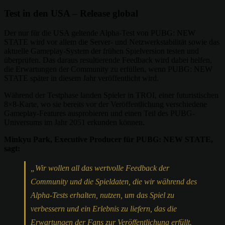
Test in den USA – Release global
Der nur für die USA geltende Alpha-Test von PUBG: NEW
STATE wird vor allem die Server- und Netzwerkstabilität sowie das
aktuelle Gameplay-System der frühen Spielversion testen und
überprüfen. Das daraus resultierende Feedback wird dabei helfen,
die Erwartungen der Community zu erfüllen, wenn PUBG: NEW
STATE später in diesem Jahr veröffentlicht wird.
Während der Testphase landen Spieler in TROI, einer futuristischen
8×8-Karte, wo sie bereits vor der Veröffentlichung verschiedene
Gameplay-Features ausprobieren und einen Teil des PUBG-
Universums im Jahr 2051 erkunden können.
Minkyu Park, Executive Producer für PUBG: NEW STATE,
sagt:
„Wir wollen all das wertvolle Feedback der
Community und die Spieldaten, die wir während des
Alpha-Tests erhalten, nutzen, um das Spiel zu
verbessern und ein Erlebnis zu liefern, das die
Erwartungen der Fans zur Veröffentlichung erfüllt.