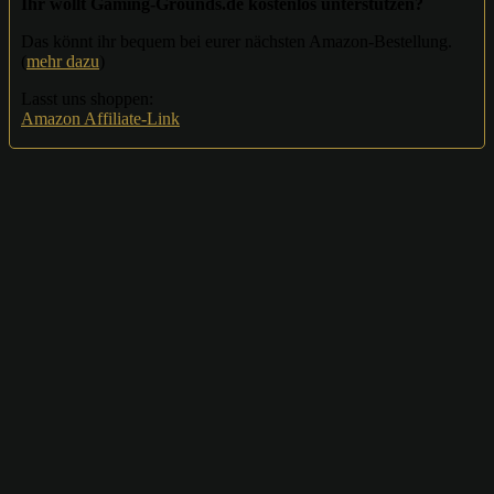
Ihr wollt Gaming-Grounds.de kostenlos unterstützen?
Das könnt ihr bequem bei eurer nächsten Amazon-Bestellung.
(
mehr dazu
)
Lasst uns shoppen:
Amazon Affiliate-Link