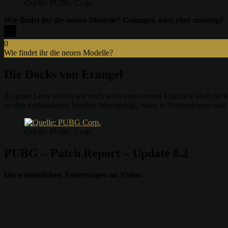
Quelle: PUBG Corp.
Wie findet ihr die neuen Modelle? Gelungen oder eher unnötig?
0
Wie findet ihr die neuen Modelle?
x
Die Docks von Erangel
Zu guter Letzt wollen wir euch noch einen ersten Eindruck über die l
zu den vorhandenen Werften hinzugefügt, eines in Novorepnoye und d
Quelle: PUBG Corp.
PUBG – Patch Report – Update 8.2
Die wesentlichen Änderungen im Video: