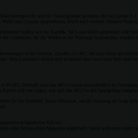
Maschinengewehr und die Täuschgranate gemeint, die mit Update 8.2 
n Waffe und Granate ausprobieren. Doch auch weitere, kleinere Neuerun
bestehende Waffen wie die Kar98k, SKS und M416 gearbeitet. Alle dre
h die Geräusche, die die Waffen in der Nutzung verursachen, wurden ang
esserungen in der Sektion „Quality of Life“, die von vielen gewünscht
ste. Skin-Liebhaber dürfen sich weiterhin über zwei neue Sets und vi
ler in PUBG. Deshalb wird das MG3 vorerst ausschließlich in Versorgun
Partien soll erst zeigen, wie sich das MG3 in das Spielgefüge integrier
in für die Stabilität, Tracer-Munition, um die Streuung im Auge be
ick:
gsgeschwindigkeit von 820 m/s.
tzten zehn Schuss eines Magazins abgefeuert. Somit weiß man immer g