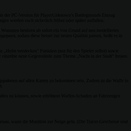
in der PC-Version für PlayerUnknown’s Battlegrounds Einzug
gen werden euch sicherlich früher oder später auffallen.
i Wummen besitzen ab sofort ein von Grund auf neu modelliertes
epasst, sodass diese besser zur neuen Qualität passen, heißt es in
e „Helm verstecken“ Funktion (nur für den Spieler selbst) sowie
er einzelne neue Gegenstände zum Thema „Nacht in der Stadt“ freuen.
gspaketen auf allen Karten zu bekommen sein. Zudem ist die Waffe in
t.
halten zu können, sowie erhöhtem Waffen-Schaden an Fahrzeugen
enau, wann die Munition zur Neige geht. (Die Tracer-Geschosse sind