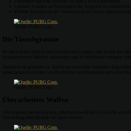
Unterstützt optische Aufsätze bis zum 6-fach-Zielfernrohr.
Erhöhter Schaden an Fahrzeugen (im Vergleich zu anderen lei
Erhöhte Stabilität bei der Verwendung im Liegen (durch monti
Quelle: PUBG Corp.
Die Täuschgranate
Ihr spielt lieber taktisch und verwirrt eure Gegner, statt frontal das
in ungewerteten Matches auftauchen und als Weltbeute verfügbar sein.
Nachdem sie gezündet ist, täuscht sie etwa zehn Sekunden lang Schus
scharf gemacht werden, um die Zeit bis zur Detonation nach dem Wur
Quelle: PUBG Corp.
Überarbeitete Waffen
Wie eingangs bereits erwähnt, erhalten sowohl M416, Kar98k und SKS
Überholung aller Modelle im Spiel werden?