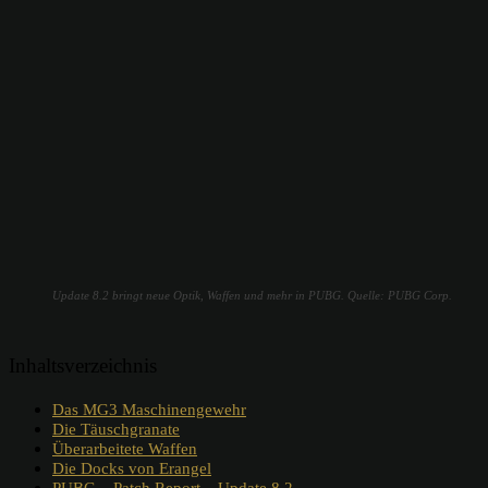
Update 8.2 bringt neue Optik, Waffen und mehr in PUBG. Quelle: PUBG Corp.
Inhaltsverzeichnis
Das MG3 Maschinengewehr
Die Täuschgranate
Überarbeitete Waffen
Die Docks von Erangel
PUBG – Patch Report – Update 8.2