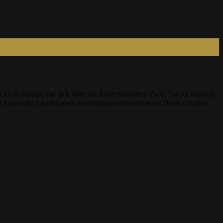
cks zu finden, die sich über die Karte verteilen. Zwei Docks wurden
Sosnovka Island haben ebenfalls jeweils ein neues Dock erhalten.