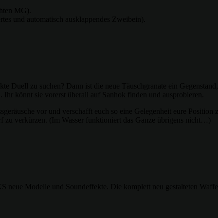
chten MG).
ertes und automatisch ausklappendes Zweibein).
 direkte Duell zu suchen? Dann ist die neue Täuschgranate ein Gegenstand
 Ihr könnt sie vorerst überall auf Sanhok finden und ausprobieren.
sgeräusche vor und verschafft euch so eine Gelegenheit eure Position
f zu verkürzen. (Im Wasser funktioniert das Ganze übrigens nicht…)
 neue Modelle und Soundeffekte. Die komplett neu gestalteten Waffen e