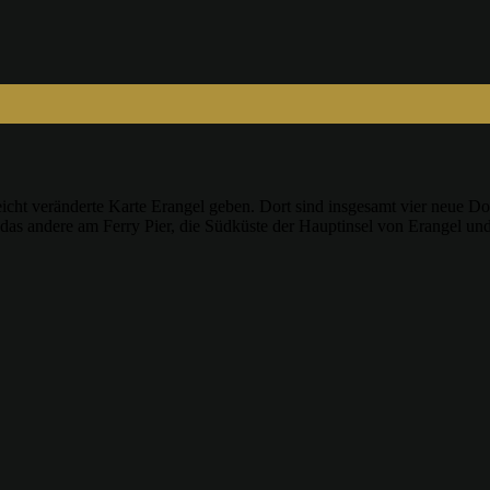
eicht veränderte Karte Erangel geben. Dort sind insgesamt vier neue Do
as andere am Ferry Pier, die Südküste der Hauptinsel von Erangel und 