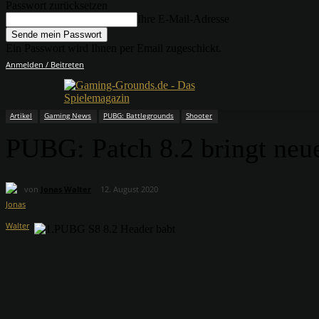
Passwort zurücksetzen
Ihre E-Mail-Adresse
Ein Passwort wird Ihnen per Email zugeschickt.
Anmelden / Beitreten
Artikel
Gaming News
PUBG: Battlegrounds
Shooter
PUBG: Patch 8.2 bringt neu
von
Jonas Walter
12. August 2020