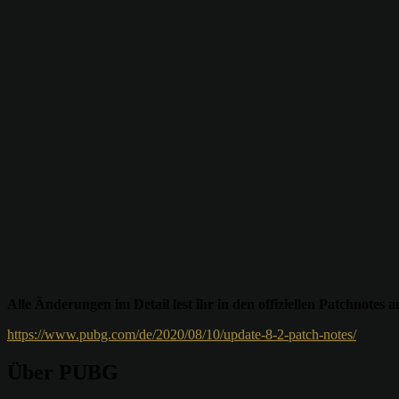
Alle Änderungen im Detail lest ihr in den offiziellen Patchnotes a
https://www.pubg.com/de/2020/08/10/update-8-2-patch-notes/
Über PUBG