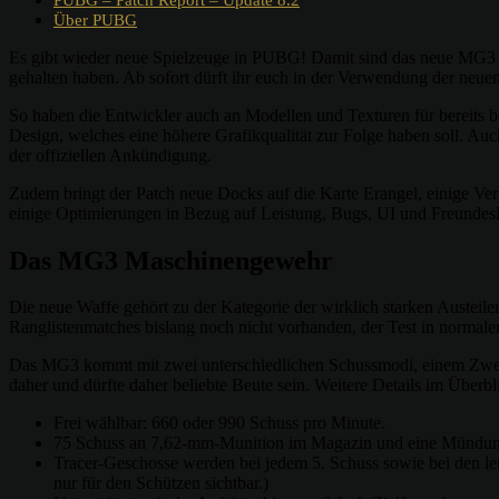
Über PUBG
Es gibt wieder neue Spielzeuge in PUBG! Damit sind das neue MG3 
gehalten haben. Ab sofort dürft ihr euch in der Verwendung der neue
So haben die Entwickler auch an Modellen und Texturen für bereits 
Design, welches eine höhere Grafikqualität zur Folge haben soll. Auc
der offiziellen Ankündigung.
Zudem bringt der Patch neue Docks auf die Karte Erangel, einige Verb
einige Optimierungen in Bezug auf Leistung, Bugs, UI und Freundesli
Das MG3 Maschinengewehr
Die neue Waffe gehört zu der Kategorie der wirklich starken Austei
Ranglistenmatches bislang noch nicht vorhanden, der Test in normalen 
Das MG3 kommt mit zwei unterschiedlichen Schussmodi, einem Zweibe
daher und dürfte daher beliebte Beute sein. Weitere Details im Überbl
Frei wählbar: 660 oder 990 Schuss pro Minute.
75 Schuss an 7,62-mm-Munition im Magazin und eine Mündun
Tracer-Geschosse werden bei jedem 5. Schuss sowie bei den le
nur für den Schützen sichtbar.)