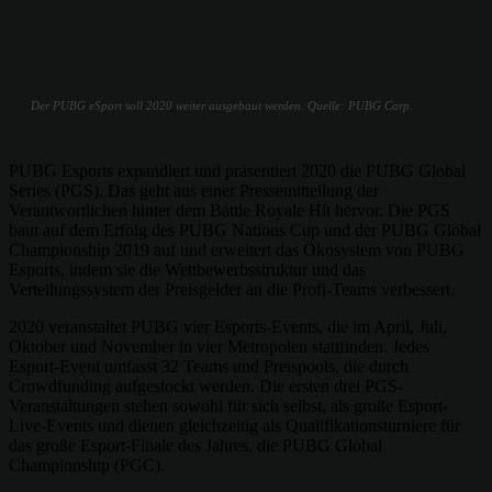
Der PUBG eSport soll 2020 weiter ausgebaut werden. Quelle: PUBG Corp.
PUBG Esports expandiert und präsentiert 2020 die PUBG Global
Series (PGS). Das geht aus einer Pressemitteilung der
Verantwortlichen hinter dem Battle Royale Hit hervor. Die PGS
baut auf dem Erfolg des PUBG Nations Cup und der PUBG Global
Championship 2019 auf und erweitert das Ökosystem von PUBG
Esports, indem sie die Wettbewerbsstruktur und das
Verteilungssystem der Preisgelder an die Profi-Teams verbessert.
2020 veranstaltet PUBG vier Esports-Events, die im April, Juli,
Oktober und November in vier Metropolen stattfinden. Jedes
Esport-Event umfasst 32 Teams und Preispools, die durch
Crowdfunding aufgestockt werden. Die ersten drei PGS-
Veranstaltungen stehen sowohl für sich selbst, als große Esport-
Live-Events und dienen gleichzeitig als Qualifikationsturniere für
das große Esport-Finale des Jahres, die PUBG Global
Championship (PGC).