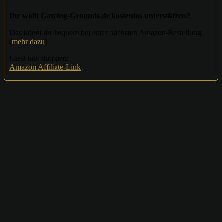
Ihr wollt Gaming-Grounds.de kostenlos unterstützen?
Das könnt ihr bequem bei eurer nächsten Amazon-Bestellung.
(
mehr dazu
)
Lasst uns shoppen:
Amazon Affiliate-Link