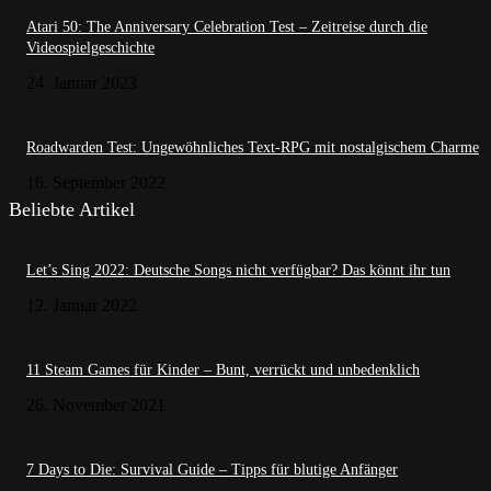
Atari 50: The Anniversary Celebration Test – Zeitreise durch die
Videospielgeschichte
24. Januar 2023
Roadwarden Test: Ungewöhnliches Text-RPG mit nostalgischem Charme
16. September 2022
Beliebte Artikel
Let’s Sing 2022: Deutsche Songs nicht verfügbar? Das könnt ihr tun
12. Januar 2022
11 Steam Games für Kinder – Bunt, verrückt und unbedenklich
26. November 2021
7 Days to Die: Survival Guide – Tipps für blutige Anfänger