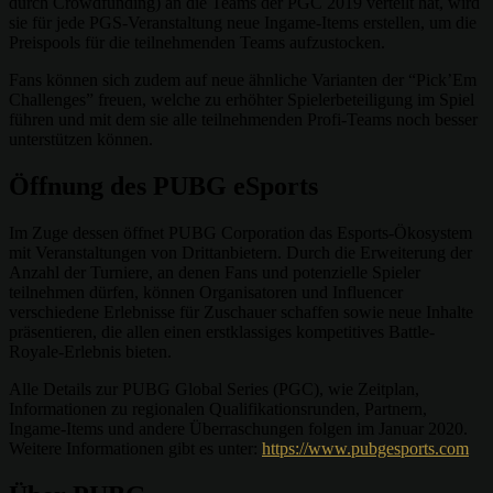
durch Crowdfunding) an die Teams der PGC 2019 verteilt hat, wird
sie für jede PGS-Veranstaltung neue Ingame-Items erstellen, um die
Preispools für die teilnehmenden Teams aufzustocken.
Fans können sich zudem auf neue ähnliche Varianten der “Pick’Em
Challenges” freuen, welche zu erhöhter Spielerbeteiligung im Spiel
führen und mit dem sie alle teilnehmenden Profi-Teams noch besser
unterstützen können.
Öffnung des PUBG eSports
Im Zuge dessen öffnet PUBG Corporation das Esports-Ökosystem
mit Veranstaltungen von Drittanbietern. Durch die Erweiterung der
Anzahl der Turniere, an denen Fans und potenzielle Spieler
teilnehmen dürfen, können Organisatoren und Influencer
verschiedene Erlebnisse für Zuschauer schaffen sowie neue Inhalte
präsentieren, die allen einen erstklassiges kompetitives Battle-
Royale-Erlebnis bieten.
Alle Details zur PUBG Global Series (PGC), wie Zeitplan,
Informationen zu regionalen Qualifikationsrunden, Partnern,
Ingame-Items und andere Überraschungen folgen im Januar 2020.
Weitere Informationen gibt es unter:
https://www.pubgesports.com