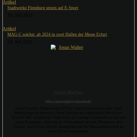
Artikel
Stadtwerke Flensburg setzen auf E-Sport
19. Juli 2023
Artikel
MAG-C wächst: ab 2024 in zwei Hallen der Messe Erfurt
14. Juli 2023
Jonas Walter
https://www.gaming-grounds.de/
Jonas 'Syncerus' Walter ist seit 2010 im E-Sport-Journalismus aktiv. Nach
Beteiligungen an diversen E-Sport-Projekten im redaktionellen Bereich wie
MaseTV, ESC Gaming oder Team Vertex ist Gaming-Grounds.de nun die erste
eigene Konzeption. Diese hat die Vision aktuell relevante Themen aus dem
Gaming- und E-Sport-Bereich aufzugreifen und für Videospielbegeisterte an
einem Ort zu konzentrieren.