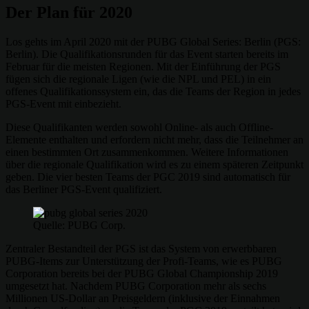
Der Plan für 2020
Los gehts im April 2020 mit der PUBG Global Series: Berlin (PGS:
Berlin). Die Qualifikationsrunden für das Event starten bereits im
Februar für die meisten Regionen. Mit der Einführung der PGS
fügen sich die regionale Ligen (wie die NPL und PEL) in ein
offenes Qualifikationssystem ein, das die Teams der Region in jedes
PGS-Event mit einbezieht.
Diese Qualifikanten werden sowohl Online- als auch Offline-
Elemente enthalten und erfordern nicht mehr, dass die Teilnehmer an
einen bestimmten Ort zusammenkommen. Weitere Informationen
über die regionale Qualifikation wird es zu einem späteren Zeitpunkt
geben. Die vier besten Teams der PGC 2019 sind automatisch für
das Berliner PGS-Event qualifiziert.
Quelle: PUBG Corp.
Zentraler Bestandteil der PGS ist das System von erwerbbaren
PUBG-Items zur Unterstützung der Profi-Teams, wie es PUBG
Corporation bereits bei der PUBG Global Championship 2019
umgesetzt hat. Nachdem PUBG Corporation mehr als sechs
Millionen US-Dollar an Preisgeldern (inklusive der Einnahmen