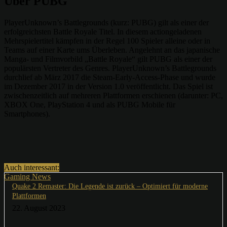
Über PUBG
PlayerUnknown’s Battlegrounds (kurz: PUBG) gilt als einer der
erfolgreichsten Battle Royale Titel. In diesem actiongeladenen
Mehrspielertitel kämpfen in der Regel 100 Spieler alleine oder in
Teams auf einer Karte ums Überleben. Angelehnt an das japanische
Manga- und Filmvorbild „Battle Royale“ gilt PUBG als einer der
populärsten Vertreter des Genres. PlayerUnknown’s Battlegrounds
durchlief ab März 2017 die Steam-Early-Access-Phase und wurde
im Dezember 2017 in der Version 1.0 veröffentlicht. Das Spiel ist
zwischenzeitlich auf mehreren Plattformen erschienen (darunter: PC,
XBOX One, PlayStation 4 und als PUBG Mobile für
Smartphones).
Auch interessant:
Gaming News
Quake 2 Remaster: Die Legende ist zurück – Optimiert für moderne
Plattformen
22. August 2023