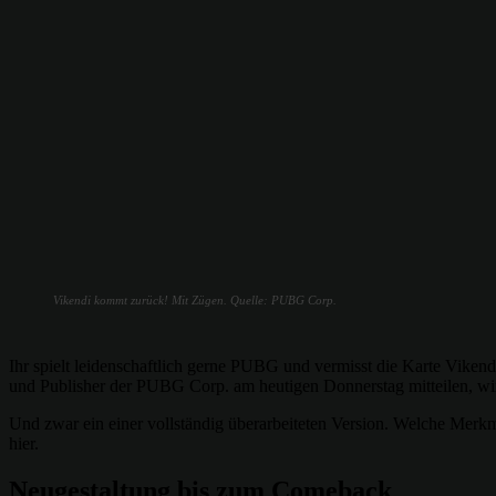
Vikendi kommt zurück! Mit Zügen. Quelle: PUBG Corp.
Ihr spielt leidenschaftlich gerne PUBG und vermisst die Karte Viken
und Publisher der PUBG Corp. am heutigen Donnerstag mitteilen, wi
Und zwar ein einer vollständig überarbeiteten Version. Welche Merkma
hier.
Neugestaltung bis zum Comeback