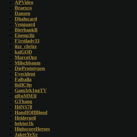
APVideo
Braexco
Dansen
Dhalucard
Vengaard
BierbankB
Eisenp3lz
F1rstlady33
itzz_chrizz
kaiGOD
MarcoOpz
Milschbaum
DiePrototypen
Eyecident
Falballa
fisHC0p
Gam3rk1ngTV
gRuMM3l
GThang
H4NS78
HandIOfIBlood
Heidergeil
hektor1k
HighscoreHeroes
JakeeYeXe