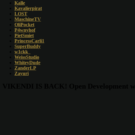
Kalle
Kavalierpirat
LOST
MaschineTV
OliPocket
P4wnyhof
PietSmiet
PrincessCarli1
SuperBuddy
w1ckk_
WeissStudio
WhiteyDude
ZanderLP
Zayuri
VIKENDI IS BACK! Open Development w