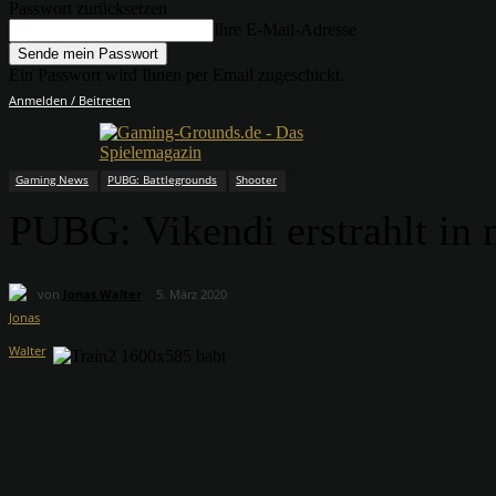
Passwort zurücksetzen
Ihre E-Mail-Adresse
Ein Passwort wird Ihnen per Email zugeschickt.
Anmelden / Beitreten
Gaming News
PUBG: Battlegrounds
Shooter
PUBG: Vikendi erstrahlt in
von
Jonas Walter
5. März 2020