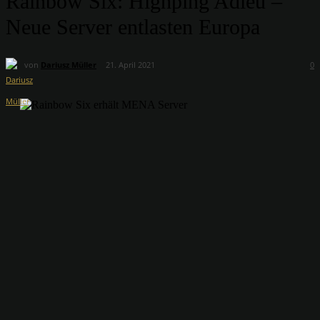
Rainbow Six: Highping Adieu –
Neue Server entlasten Europa
von
Dariusz Müller
21. April 2021
0