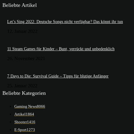
Beliebte Artikel
Let’s Sing 2022: Deutsche Songs nicht verfügbar? Das könnt ihr tun
12. Januar 2022
11 Steam Games für Kinder – Bunt, verrückt und unbedenklich
26. November 2021
7 Days to Die: Survival Guide – Tipps für blutige Anfänger
25. Januar 2022
Beliebte Kategorien
Gaming News
8066
Artikel
1864
Shooter
1416
E-Sport
1273