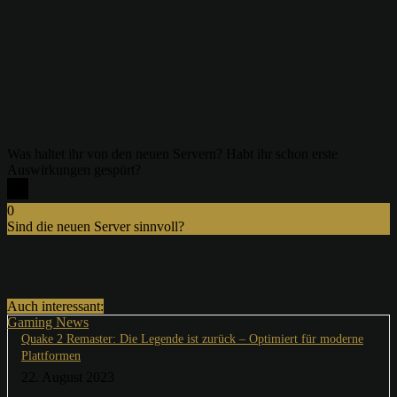
Was haltet ihr von den neuen Servern? Habt ihr schon erste
Auswirkungen gespürt?
0
Sind die neuen Server sinnvoll?
x
Auch interessant:
Gaming News
Quake 2 Remaster: Die Legende ist zurück – Optimiert für moderne
Plattformen
22. August 2023