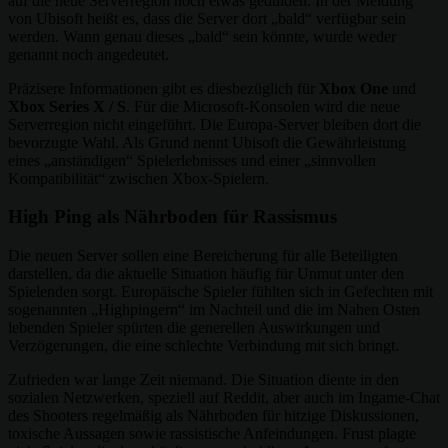
auf die neue Serverregion noch etwas gedulden. In der Meldung
von Ubisoft heißt es, dass die Server dort „bald“ verfügbar sein
werden. Wann genau dieses „bald“ sein könnte, wurde weder
genannt noch angedeutet.
Präzisere Informationen gibt es diesbezüglich für
Xbox
One
und
Xbox Series X / S
. Für die Microsoft-Konsolen wird die neue
Serverregion nicht eingeführt. Die Europa-Server bleiben dort die
bevorzugte Wahl. Als Grund nennt Ubisoft die Gewährleistung
eines „anständigen“ Spielerlebnisses und einer „sinnvollen
Kompatibilität“ zwischen Xbox-Spielern.
High Ping als Nährboden für Rassismus
Die neuen Server sollen eine Bereicherung für alle Beteiligten
darstellen, da die aktuelle Situation häufig für Unmut unter den
Spielenden sorgt. Europäische Spieler fühlten sich in Gefechten mit
sogenannten „Highpingern“ im Nachteil und die im Nahen Osten
lebenden Spieler spürten die generellen Auswirkungen und
Verzögerungen, die eine schlechte Verbindung mit sich bringt.
Zufrieden war lange Zeit niemand. Die Situation diente in den
sozialen Netzwerken, speziell auf Reddit, aber auch im Ingame-Chat
des Shooters regelmäßig als Nährboden für hitzige Diskussionen,
toxische Aussagen sowie rassistische Anfeindungen. Frust plagte