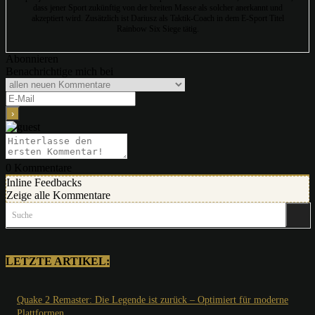
dass jener Sport zukünftig von der breiten Masse als solcher anerkannt und
akzeptiert wird. Zusätzlich ist Dariusz als Taktik-Coach in dem E-Sport Titel
Rainbow Six Siege tätig.
Abonnieren
Benachrichtige mich bei
0
Kommentare
Inline Feedbacks
Zeige alle Kommentare
Suche
LETZTE ARTIKEL:
Quake 2 Remaster: Die Legende ist zurück – Optimiert für moderne
Plattformen