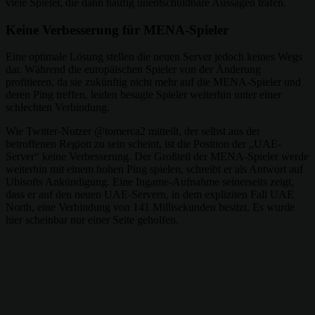
viele Spieler, die dann häufig unentschuldbare Aussagen trafen.
Keine Verbesserung für MENA-Spieler
Eine optimale Lösung stellen die neuen Server jedoch keines Wegs
dar. Während die europäischen Spieler von der Änderung
profitieren, da sie zukünftig nicht mehr auf die MENA-Spieler und
deren Ping treffen, leiden besagte Spieler weiterhin unter einer
schlechten Verbindung.
Wie Twitter-Nutzer @tomerca2 mitteilt, der selbst aus der
betroffenen Region zu sein scheint, ist die Position der „UAE-
Server“ keine Verbesserung. Der Großteil der MENA-Spieler werde
weiterhin mit einem hohen Ping spielen, schreibt er als Antwort auf
Ubisofts Ankündigung. Eine Ingame-Aufnahme seinerseits zeigt,
dass er auf den neuen UAE-Servern, in dem expliziten Fall UAE
North, eine Verbindung von 141 Millisekunden besitzt. Es wurde
hier scheinbar nur einer Seite geholfen.