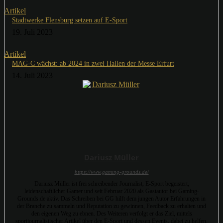
Artikel
Stadtwerke Flensburg setzen auf E-Sport
19. Juli 2023
Artikel
MAG-C wächst: ab 2024 in zwei Hallen der Messe Erfurt
14. Juli 2023
Dariusz Müller
https://www.gaming-grounds.de/
Dariusz Müller ist frei schreibender Journalist, E-Sport begeistert,
leidenschaftlicher Gamer und seit Februar 2020 als Gastautor bei Gaming-
Grounds.de aktiv. Das Schreiben bei GG hilft dem jungen Autor Erfahrungen in
der Branche zu sammeln und Reputation zu gewinnen, Feedback zu erhalten und
den eigenen Weg zu ebnen. Des Weiteren verfolgt er das Ziel, mittels
sportjournalistischer Artikel über den E-Sport und dessen Events, dabei zu helfen,