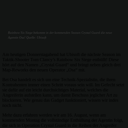
Rainbow Six Siege bekommt in der kommenden Season Crystal Guard die neue
Agentin Osa! Quelle: Ubisoft
Am heutigen Donnerstagabend hat Ubisoft die nächste Season im
Taktik-Shooter Tom Clancy’s Rainbow Six Siege enthüllt! Diese
hört auf den Namen „Crystal Guard“ und bringt neben gleich drei
Map-Reworks den neuen Operator „Osa“ mit.
Bei Osa handelt es sich um eine Technik-Spezialistin, die ihren
Kontrahenten immer einen Schritt voraus sein will. Im Gefecht setzt
sie dafür auf ein leicht durchsichtiges Material, welches die
Angreiferin aufstellen kann, um damit Beschuss jeglicher Art zu
blockieren. Wie genau das Gadget funktioniert, wissen wir indes
noch nicht.
Mehr dazu erfahren werden wir am 16. August, wenn am
kommenden Montag die vollständige Enthüllung der Agentin folgt,
die sich in Operation Crystal Guard in die Reihen der Angreifer