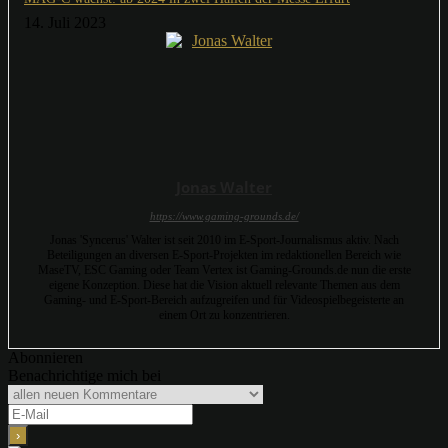
14. Juli 2023
Jonas Walter
https://www.gaming-grounds.de/
Jonas 'Syncerus' Walter ist seit 2010 im E-Sport-Journalismus aktiv. Nach
Beteiligungen an diversen E-Sport-Projekten im redaktionellen Bereich wie
MaseTV, ESC Gaming oder Team Vertex ist Gaming-Grounds.de nun die erste
eigene Konzeption. Diese hat die Vision aktuell relevante Themen aus dem
Gaming- und E-Sport-Bereich aufzugreifen und für Videospielbegeisterte an
einem Ort zu konzentrieren.
Abonnieren
Benachrichtige mich bei