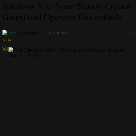
Rainbow Six: Neue Season Crystal
Guard und Operator Osa enthüllt
von
Jonas Walter
12. August 2021
0