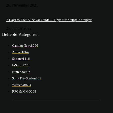
26. November 2021
7 Days to Die: Survival Guide – Tipps für blutige Anfänger
25. Januar 2022
Beliebte Kategorien
Gaming News
8066
Artikel
1864
Shooter
1416
E-Sport
1273
Nintendo
906
Sony PlayStation
765
Wirtschaft
634
RPG & MMO
608