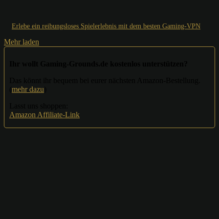
Erlebe ein reibungsloses Spielerlebnis mit dem besten Gaming-VPN
Mehr laden
Ihr wollt Gaming-Grounds.de kostenlos unterstützen?
Das könnt ihr bequem bei eurer nächsten Amazon-Bestellung.
(
mehr dazu
)
Lasst uns shoppen:
Amazon Affiliate-Link