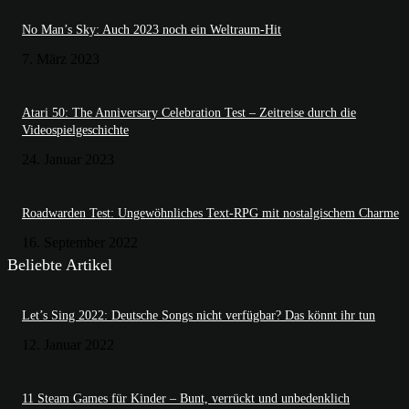
No Man’s Sky: Auch 2023 noch ein Weltraum-Hit
7. März 2023
Atari 50: The Anniversary Celebration Test – Zeitreise durch die
Videospielgeschichte
24. Januar 2023
Roadwarden Test: Ungewöhnliches Text-RPG mit nostalgischem Charme
16. September 2022
Beliebte Artikel
Let’s Sing 2022: Deutsche Songs nicht verfügbar? Das könnt ihr tun
12. Januar 2022
11 Steam Games für Kinder – Bunt, verrückt und unbedenklich