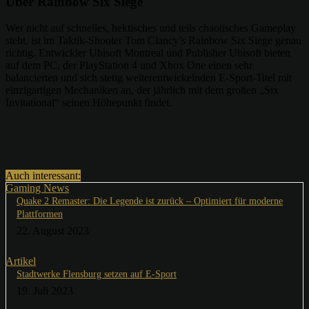
Über Rainbow Six Siege
Wer nicht auf schnelles, hektisches und teils chaotisches Gameplay
steht, ist im Taktik-Shooter Tom Clancy’s Rainbow Six Siege genau
richtig. Entwickler Ubisoft Montreal und Publisher Ubisoft bieten
auf dem PC, der PlayStation 4 und Xbox One einen sehr
balancierten und sich stetig weiterentwickelnden E-Sport-Titel mit
einzigartigen Mechaniken an, der jährlich mit dem großen „Six
Invitational“ seinen Höhepunkt findet.
Auch interessant:
Gaming News
Quake 2 Remaster: Die Legende ist zurück – Optimiert für moderne
Plattformen
22. August 2023
Artikel
Stadtwerke Flensburg setzen auf E-Sport
19. Juli 2023