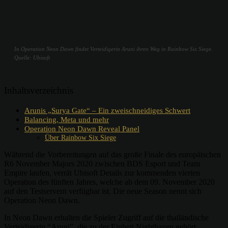
In Operation Neon Dawn findet Verteidigerin Aruni ihren Weg in Rainbow Six Siege.
Quelle: Ubisoft
Inhaltsverzeichnis
Arunis „Surya Gate“ – Ein zweischneidiges Schwert
Balancing, Meta und mehr
Operation Neon Dawn Reveal Panel
Über Rainbow Six Siege
Während die Vorbereitungen auf das große Finale des europäischen
R6 November Majors 2020 zwischen BDS Esport und Team
Empire laufen, verrät Ubisoft Details zur kommenden vierten
Operation des fünften Jahres, welche ab dem 09. November 2020
auf den Testservern verfügbar ist. Die neue Season nennt sich
Operation Neon Dawn.
In Neon Dawn erhalten die Spieler Zugriff auf die thailändische
Verteidigerin “Aruni”, die zu der Einheit Nighthaven gehört.