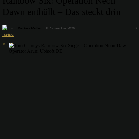
Rainbow Six: Operation Neon
Dawn enthüllt – Das steckt drin
von
Dariusz Müller
8. November 2020
0