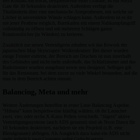
Bei Kontakt mit etwas, beispielsweise einer Granate, ist ein Surya
Gate für 30 Sekunden deaktiviert. Außerdem verfügt die
Thailänderin über eine mechanische Armprothesen, mit welche sie
Löcher in unverstärkte Wände schlagen kann. Außerdem ist es ihr
mit jener Prothese möglich, Barrikaden mit einem Nahkampfangriff
vollständig zu öffnen und mit mehreren Schlägen ganze
Rotationslöcher (in Wänden) zu kreieren.
Zusätzlich zur neuen Verteidigerin erhalten wir das Rework der
japanischen Map Skyscraper/ Wolkenkratzer. Bei dieser wurden
einige Fenster entfernt, der Bereich am Drachen ist nun innerhalb
des Gebäudes und nicht mehr außerhalb, das Schlafzimmer und das
Badezimmer wurden ausgebaut sowie neu designed. Selbiges gilt
für das Restaurant, bei dem zuvor zu viele Winkel bestanden, auf die
man in dem Bereich achten musste.
Balancing, Meta und mehr
Weitere Änderungen betreffen in erster Linie Balancing Aspekte.
“Hibana” kann beispielsweise künftig wählen, ob ihr Launcher
zwei, vier, oder sechs X-Kairo Pellets verschießt. “Jägers” aktive
Verteidigungssysteme (auch ADS genannt) sind ab Neon Dawn für
10 Sekunden deaktiviert, nachdem sie ein Projektil (z.B. eine
Blendgranate) abfingen. Als Ausgleich dazu kann ein ADS nicht
mehr lediglich zwei Granaten außer Gefecht setzen.