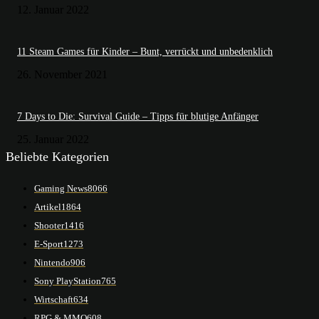
12. Januar 2022
11 Steam Games für Kinder – Bunt, verrückt und unbedenklich
26. November 2021
7 Days to Die: Survival Guide – Tipps für blutige Anfänger
25. Januar 2022
Beliebte Kategorien
Gaming News
8066
Artikel
1864
Shooter
1416
E-Sport
1273
Nintendo
906
Sony PlayStation
765
Wirtschaft
634
RPG & MMO
608