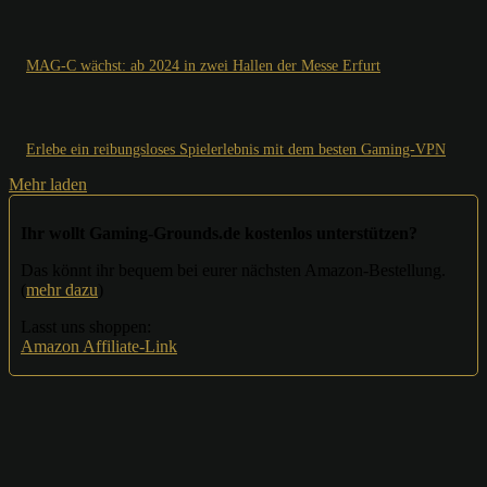
MAG-C wächst: ab 2024 in zwei Hallen der Messe Erfurt
Erlebe ein reibungsloses Spielerlebnis mit dem besten Gaming-VPN
Mehr laden
Ihr wollt Gaming-Grounds.de kostenlos unterstützen?
Das könnt ihr bequem bei eurer nächsten Amazon-Bestellung.
(
mehr dazu
)
Lasst uns shoppen:
Amazon Affiliate-Link