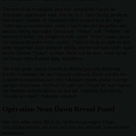
Theoretisch ist es möglich, dass eine unendliche Anzahl an
Projektilen abgefangen wird. Um die im E-Sport häufig gesehene
und negativ betitelte 20 Sekunden Meta zusätzlich zu der Jäger
Änderung zu beeinflussen, nahm Ubisoft den viel gespielten und
taktisch häufig sinnvollen Operatoren “Wamai” und “Valkyrie” die
mobilen Schilder. Als Ausgleich dafür erhielt “Echo” seines, das er
vor einigen Monaten verlor, zurück. Damit er nicht zu stark ist und
seine momentan hohe Bannrate abfällt, machte das Entwickler Team
dessen Drohne “Yokai” sichtbar. Diese war bis dato, wenn sie an
der Decke eines Raumes hing, unsichtbar.
Die letzte große seitens Ubisoft im Reveal gezeigte Änderung
betrifft Verteidiger, die das Gebäude verlassen. Diese werden den
Angreifern momentan nach drei Sekunden mittels großer Anzeige
auf dem Bildschirm offenbart. Da dies laut Ubisoft für neue Spieler
ein Problem darstellt und als zu spät gilt, wird jene Zeit bis zur
Anzeige auf eine (!) Sekunde reduziert.
Operation Neon Dawn Reveal Panel
Wer sich selbst einen Blick der im Reveal gezeigten Dinge
verschaffen möchte, der kann sich hier das offizielle Videomaterial
anschauen: