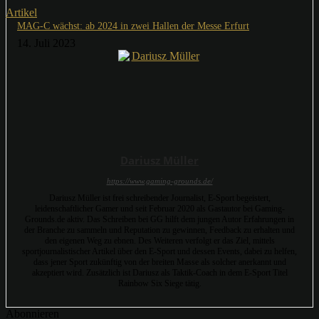
Artikel
MAG-C wächst: ab 2024 in zwei Hallen der Messe Erfurt
14. Juli 2023
Dariusz Müller
https://www.gaming-grounds.de/
Dariusz Müller ist frei schreibender Journalist, E-Sport begeistert,
leidenschaftlicher Gamer und seit Februar 2020 als Gastautor bei Gaming-
Grounds.de aktiv. Das Schreiben bei GG hilft dem jungen Autor Erfahrungen in
der Branche zu sammeln und Reputation zu gewinnen, Feedback zu erhalten und
den eigenen Weg zu ebnen. Des Weiteren verfolgt er das Ziel, mittels
sportjournalistischer Artikel über den E-Sport und dessen Events, dabei zu helfen,
dass jener Sport zukünftig von der breiten Masse als solcher anerkannt und
akzeptiert wird. Zusätzlich ist Dariusz als Taktik-Coach in dem E-Sport Titel
Rainbow Six Siege tätig.
Abonnieren