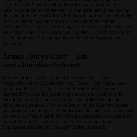
“Aruni” ist ein Operator mit mittlerer Rüstung und mittlerer
Geschwindigkeit. Sie ist die erste Verteidigerin des Spiels, welche
über die Option einer DMR als Primärwaffe verfügt. Sie erhielt die
von “Dokkaebi” bekannte MK14 EBR. Alternativ steht ihr
“Mozzies” P10 Roni zur Verfügung. Als Sekundärwaffe besitzt sie
die PRB92. Dies ist die Pistole von “Capitao”. Zusätzlich steht ihr
Stacheldraht oder Bewegungsmelder als Sekundärgadget zur
Auswahl.
Arunis „Surya Gate“ – Ein
zweischneidiges Schwert
Ihr einzigartiges Gadget nennt sich “Surya Gate”. Dies ist
vergleichbar mit den Barrikaden von “Castle”. Jene Surya Gates
können an Hatches (Luken), Türen, Fenstern und Wänden
angebracht werden. Bei Berührung zerstören sie Gadgets (z.B.
Blendgranaten), Drohnen und verursachen 40HP Schaden an
feindlichen Operatoren. Sie blockieren nicht die Sicht der Spieler
und stoppen keine Kugeln. Außerdem schalten sich sich automatisch
ab, wenn ein Verteidiger in der Nähe ist. Abgesehen davon sind sie
unzerstörbar. Weder Schüsse, noch Nahkampfangriffe oder
Explosionen beschädigen “Arunis” Gadget dauerhaft.