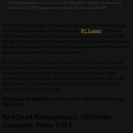
Red Dead Redemption 2 wird es uncut nach Deutschland schaffen. Allerdings wird
er mit einer "Ab 18"-Freigabe versehen. Quelle: Rockstar Games/IGDB
Red Dead Redemption 2 kommt in einer ungeschnittenen Fassung
auch nach Deutschland. Das berichtet die
PC Games
. Demnach
habe Entwickler Rockstar Games bekanntgegeben, dass der Titel,
der am 26. Oktober für Playstation 4 und Xbox One erscheint, zwar
mit einer Altersfreigebe ab 18 in Deutschland veröffentlicht werde,
aber ohne geschnittene Szenen auskomme.
Bereits im neuesten Gameplay Trailer, den ihr euch nachfolgend
noch einmal angucken könnt, waren einige etwas heftigere Szenen
zu sehen, die eventuell für eine Zensur in Deutschland hätten
sprechen können. Doch so scheint es nicht zu kommen. Auch auf
der Seite der USK findet man den Titel mittlerweile offiziell mit
einer „Ab 18“-Freigabe gelistet.
Read Dead Redemption erscheint am 26. Oktober für PS4 und
Xbox One.
Red Dead Redemption 2: Offizielles
Gameplay Video Teil 2