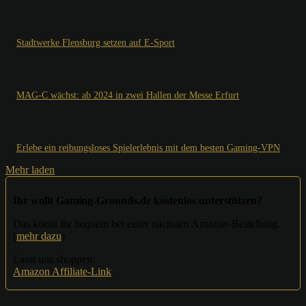
Stadtwerke Flensburg setzen auf E-Sport
MAG-C wächst: ab 2024 in zwei Hallen der Messe Erfurt
Erlebe ein reibungsloses Spielerlebnis mit dem besten Gaming-VPN
Mehr laden
Ihr wollt Gaming-Grounds.de kostenlos unterstützen?
Das könnt ihr bequem bei eurer nächsten Amazon-Bestellung.
(
mehr dazu
)
Lasst uns shoppen:
Amazon Affiliate-Link