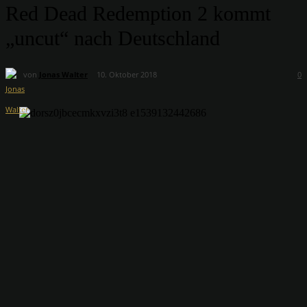
Red Dead Redemption 2 kommt
„uncut“ nach Deutschland
von
Jonas Walter
10. Oktober 2018
0