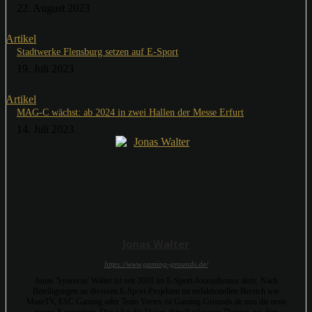
22. August 2023
Artikel
Stadtwerke Flensburg setzen auf E-Sport
19. Juli 2023
Artikel
MAG-C wächst: ab 2024 in zwei Hallen der Messe Erfurt
14. Juli 2023
Jonas Walter
https://www.gaming-grounds.de/
Jonas 'Syncerus' Walter ist seit 2010 im E-Sport-Journalismus aktiv. Nach
Beteiligungen an diversen E-Sport-Projekten im redaktionellen Bereich wie
MaseTV, ESC Gaming oder Team Vertex ist Gaming-Grounds.de nun die erste
eigene Konzeption. Diese hat die Vision aktuell relevante Themen aus dem