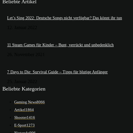
Beliebte Artikel
Let’s Sing 2022: Deutsche Songs nicht verfügbar? Das könnt ihr tun
12. Januar 2022
11 Steam Games für Kinder – Bunt, verrückt und unbedenklich
26. November 2021
7 Days to Die: Survival Guide – Tipps für blutige Anfänger
25. Januar 2022
Beliebte Kategorien
Gaming News
8066
Artikel
1864
Shooter
1416
E-Sport
1273
Nintendo
906