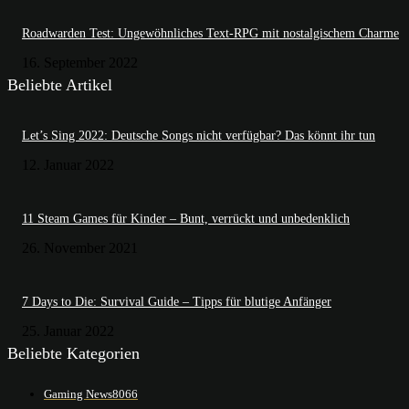
Roadwarden Test: Ungewöhnliches Text-RPG mit nostalgischem Charme
16. September 2022
Beliebte Artikel
Let’s Sing 2022: Deutsche Songs nicht verfügbar? Das könnt ihr tun
12. Januar 2022
11 Steam Games für Kinder – Bunt, verrückt und unbedenklich
26. November 2021
7 Days to Die: Survival Guide – Tipps für blutige Anfänger
25. Januar 2022
Beliebte Kategorien
Gaming News
8066