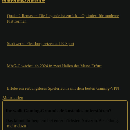
LETZTE ARTIKEL:
Quake 2 Remaster: Die Legende ist zurück – Optimiert für moderne
Plattformen
Stadtwerke Flensburg setzen auf E-Sport
MAG-C wächst: ab 2024 in zwei Hallen der Messe Erfurt
Erlebe ein reibungsloses Spielerlebnis mit dem besten Gaming-VPN
Mehr laden
Ihr wollt Gaming-Grounds.de kostenlos unterstützen?
Das könnt ihr bequem bei eurer nächsten Amazon-Bestellung.
(
mehr dazu
)