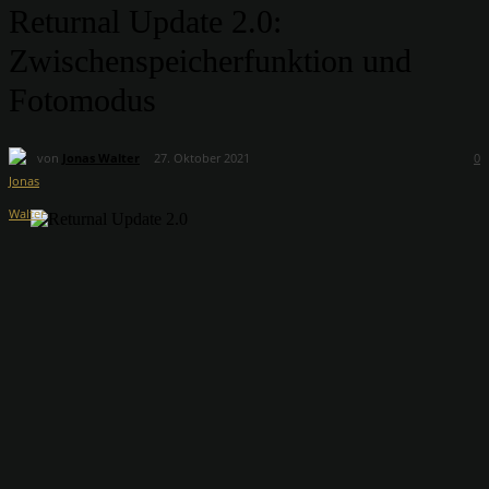
Returnal Update 2.0:
Zwischenspeicherfunktion und
Fotomodus
von
Jonas Walter
27. Oktober 2021
0