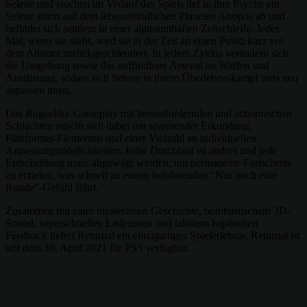
Selene und tauchen im Verlauf des Spiels tief in ihre Psyche ein.
Selene stürzt auf dem lebensfeindlichen Planeten Atropos ab und
befindet sich seitdem in einer alptraumhaften Zeitschleife. Jedes
Mal, wenn sie stirbt, wird sie in der Zeit an einen Punkt kurz vor
dem Absturz zurückgeschleudert. In jedem Zyklus verändern sich
die Umgebung sowie das auffindbare Arsenal an Waffen und
Ausrüstung, sodass sich Selene in ihrem Überlebenskampf stets neu
anpassen muss.
Das Roguelike-Gameplay mit herausfordernden und actionreichen
Schlachten mischt sich dabei mit spannender Erkundung,
Plattformer-Elementen und einer Vielzahl an individuellen
Anpassungsmöglichkeiten. Jeder Durchlauf ist anders und jede
Entscheidung muss abgewägt werden, um permanente Fortschritte
zu erzielen, was schnell zu einem belohnenden “Nur noch eine
Runde”-Gefühl führt.
Zusammen mit einer mysteriösen Geschichte, bombastischem 3D-
Sound, superschnellen Ladezeiten und taktilem haptischen
Feedback liefert Returnal ein einzigartiges Spielerlebnis. Returnal ist
seit dem 30. April 2021 für PS5 verfügbar.