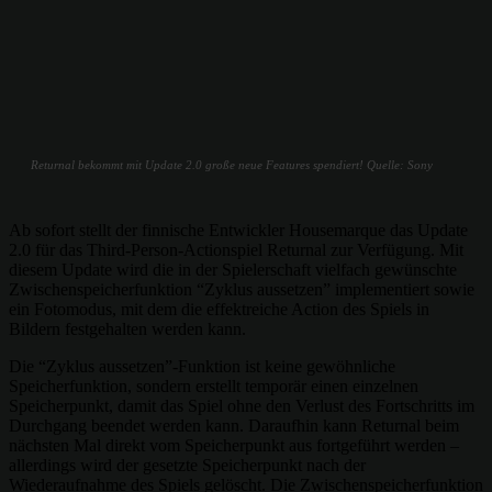
Returnal bekommt mit Update 2.0 große neue Features spendiert! Quelle: Sony
Ab sofort stellt der finnische Entwickler Housemarque das Update
2.0 für das Third-Person-Actionspiel Returnal zur Verfügung. Mit
diesem Update wird die in der Spielerschaft vielfach gewünschte
Zwischenspeicherfunktion “Zyklus aussetzen” implementiert sowie
ein Fotomodus, mit dem die effektreiche Action des Spiels in
Bildern festgehalten werden kann.
Die “Zyklus aussetzen”-Funktion ist keine gewöhnliche
Speicherfunktion, sondern erstellt temporär einen einzelnen
Speicherpunkt, damit das Spiel ohne den Verlust des Fortschritts im
Durchgang beendet werden kann. Daraufhin kann Returnal beim
nächsten Mal direkt vom Speicherpunkt aus fortgeführt werden –
allerdings wird der gesetzte Speicherpunkt nach der
Wiederaufnahme des Spiels gelöscht. Die Zwischenspeicherfunktion