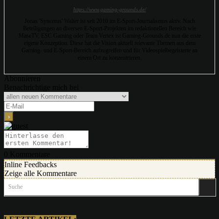
https://www.gaming-grounds.de/
Jonas 'Syncerus' Walter ist seit 2010 im E-Sport-Journalismus aktiv. Nach
Beteiligungen an diversen E-Sport-Projekten im redaktionellen Bereich wie
MaseTV, ESC Gaming oder Team Vertex ist Gaming-Grounds.de nun die erste
eigene Konzeption. Diese hat die Vision aktuell relevante Themen aus dem
Gaming- und E-Sport-Bereich aufzugreifen und für Videospielbegeisterte an
einem Ort zu konzentrieren.
Abonnieren
Benachrichtige mich bei
0
Kommentare
Inline Feedbacks
Zeige alle Kommentare
Suche