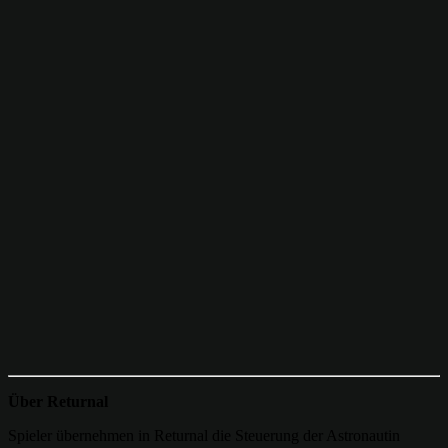
Über Returnal
Spieler übernehmen in Returnal die Steuerung der Astronautin