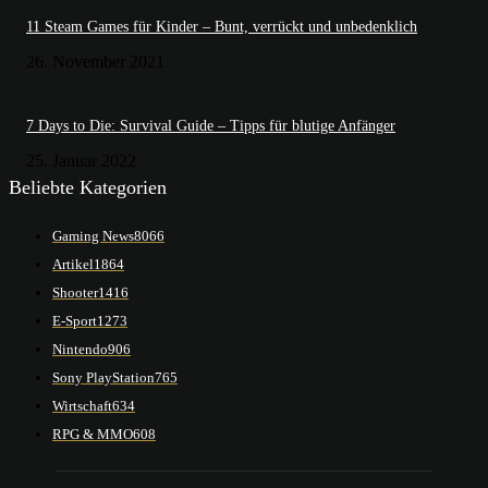
11 Steam Games für Kinder – Bunt, verrückt und unbedenklich
26. November 2021
7 Days to Die: Survival Guide – Tipps für blutige Anfänger
25. Januar 2022
Beliebte Kategorien
Gaming News
8066
Artikel
1864
Shooter
1416
E-Sport
1273
Nintendo
906
Sony PlayStation
765
Wirtschaft
634
RPG & MMO
608