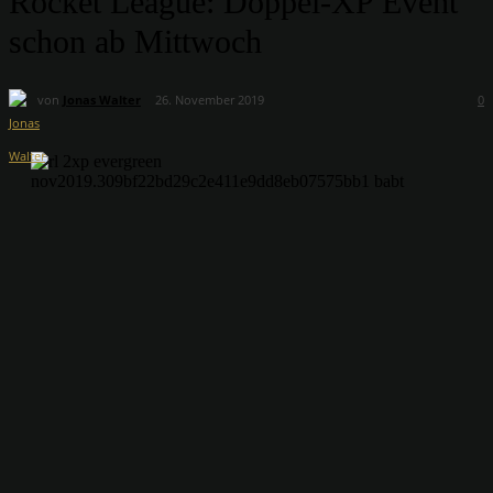
Rocket League: Doppel-XP Event
schon ab Mittwoch
von
Jonas Walter
26. November 2019
0