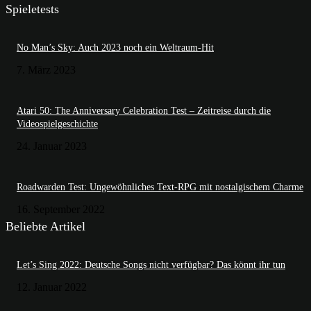
Spieletests
No Man’s Sky: Auch 2023 noch ein Weltraum-Hit
7. März 2023
Atari 50: The Anniversary Celebration Test – Zeitreise durch die
Videospielgeschichte
24. Januar 2023
Roadwarden Test: Ungewöhnliches Text-RPG mit nostalgischem Charme
16. September 2022
Beliebte Artikel
Let’s Sing 2022: Deutsche Songs nicht verfügbar? Das könnt ihr tun
12. Januar 2022