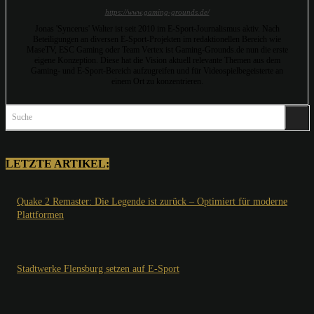
https://www.gaming-grounds.de/
Jonas 'Syncerus' Walter ist seit 2010 im E-Sport-Journalismus aktiv. Nach
Beteiligungen an diversen E-Sport-Projekten im redaktionellen Bereich wie
MaseTV, ESC Gaming oder Team Vertex ist Gaming-Grounds.de nun die erste
eigene Konzeption. Diese hat die Vision aktuell relevante Themen aus dem
Gaming- und E-Sport-Bereich aufzugreifen und für Videospielbegeisterte an
einem Ort zu konzentrieren.
Suche
LETZTE ARTIKEL:
Quake 2 Remaster: Die Legende ist zurück – Optimiert für moderne
Plattformen
Stadtwerke Flensburg setzen auf E-Sport