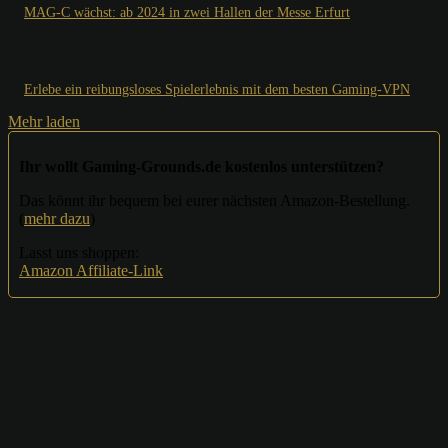
MAG-C wächst: ab 2024 in zwei Hallen der Messe Erfurt
Erlebe ein reibungsloses Spielerlebnis mit dem besten Gaming-VPN
Mehr laden
Ihr wollt Gaming-Grounds.de kostenlos unterstützen?
Das könnt ihr bequem bei eurer nächsten Amazon-Bestellung.
(
mehr dazu
)
Lasst uns shoppen:
Amazon Affiliate-Link