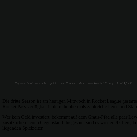
Psyonix lässt euch schon jetzt in die Pro Tiers des neuen Rocket Pass gucken! Quelle:
Die dritte Season ist am heutigen Mittwoch in Rocket League gestarte
Rocket Pass verfügbar, in dem ihr abermals zahlreiche Items und Skin
Wer kein Geld investiert, bekommt auf dem Gratis-Pfad alle paar Leve
zusätzlichen neuen Gegenstand. Insgesamt sind es wieder 70 Tiers, b
liegenden Spielzeiten.