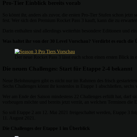
Pro-Tier Einblick bereits vorab
So könnt ihr, anders als zuvor, die ersten Pro-Tier Stufen schon jet
fest. Wer sich den Premium Rocket Pass 3 kauft, kann die zu erwart
Darin enthalten sind allerdings weiterhin besondere Editionen und ein
Was haltet ihr von der 30 Level Vorschau? Verdirbt es euch die
Der neue Rocket Pass 3 lässt euch schon einen ersten Blick in 
Die neuen Challenges: Start für Etappe 2-4 bekannt
Neue Belohnungen gibt es nicht nur im Rahmen des frisch gestarteten 
Sechs Challenges könnt ihr kostenlos in Etappe 1 abschließen, sechs w
Wer am Ende der Saison mindestens 22 Challenges erfüllt hat, darf s
vorbeugen möchte und bereits jetzt verrät, an welchen Terminen die E
So soll Etappe 2 am 12. Mai 2021 freigeschaltet werden, Etappe 3 fol
11. August 2021.
Die Challenges der Etappe 1 im Überblick