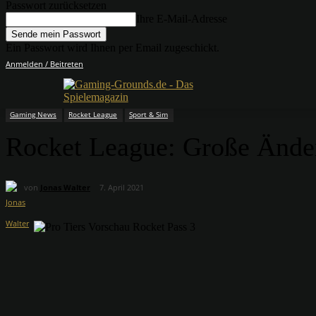
Passwort zurücksetzen
Ihre E-Mail-Adresse
Ein Passwort wird Ihnen per Email zugeschickt.
Anmelden / Beitreten
Gaming News
Rocket League
Sport & Sim
Rocket League: Große Ände
von
Jonas Walter
7. April 2021