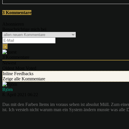
3 Kommentare
Abonnieren
Benachrichtige mich bei
3
Kommentare
Newest
Oldest
Most Voted
Inline Feedbacks
Zeige alle Kommentare
Björn
8. April 2021 06:22
Das mit den Farben Items im voraus sehen ist absolut Müll. Zum ein
ist. Ich versteh nicht warum man ein System ändern musste was alle Di