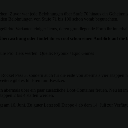
zt sehen. Zuvor war jede Belohnungen über Stufe 70 hinaus ein Geheimni
enden Belohnungen von Stufe 71 bis 100 schon vorab begutachten.
gefärbte Varianten einiger Items, deren grundlegende Form ihr innerhalb
 Überraschung oder findet ihr es cool schon einen Ausblick auf d
eure Pro-Tiers werfen. Quelle: Psyonix / Epic Games
Rocket Pass 3, sondern auch für die erste von abermals vier Etappen ne
eitere gibt es für Premium-Besitzer.
ich abermals über ein paar zusätzliche Loot-Container freuen. Neu ist
tappen 2 bis 4 starten werden.
gt am 16. Juni. Zu guter Letzt soll Etappe 4 ab dem 14. Juli zur Verfü