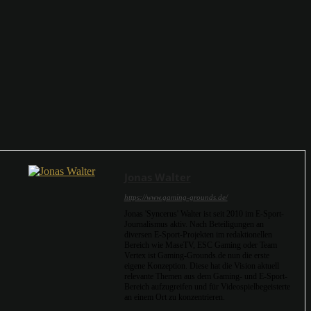
Jonas Walter
https://www.gaming-grounds.de/
Jonas 'Syncerus' Walter ist seit 2010 im E-Sport-
Journalismus aktiv. Nach Beteiligungen an
diversen E-Sport-Projekten im redaktionellen
Bereich wie MaseTV, ESC Gaming oder Team
Vertex ist Gaming-Grounds.de nun die erste
eigene Konzeption. Diese hat die Vision aktuell
relevante Themen aus dem Gaming- und E-Sport-
Bereich aufzugreifen und für Videospielbegeisterte
an einem Ort zu konzentrieren.