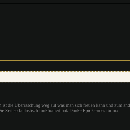
en ist die Überraschung weg auf was man sich freuen kann und zum and
e Zeit so fantastisch funktioniert hat. Danke Epic Games für nix