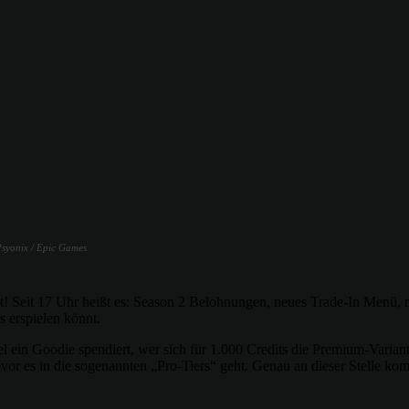
 Psyonix / Epic Games
t! Seit 17 Uhr heißt es: Season 2 Belohnungen, neues Trade-In Menü, n
s erspielen könnt.
l ein Goodie spendiert, wer sich für 1.000 Credits die Premium-Varian
evor es in die sogenannten „Pro-Tiers“ geht. Genau an dieser Stelle k