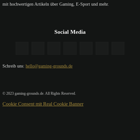
mit hochwertigen Artikeln über Gaming, E-Sport und mehr.
Social Media
Schreib uns:
hello@gaming-grounds.de
© 2023 gaming-grounds.de. All Rights Reserved.
Cookie Consent mit Real Cookie Banner