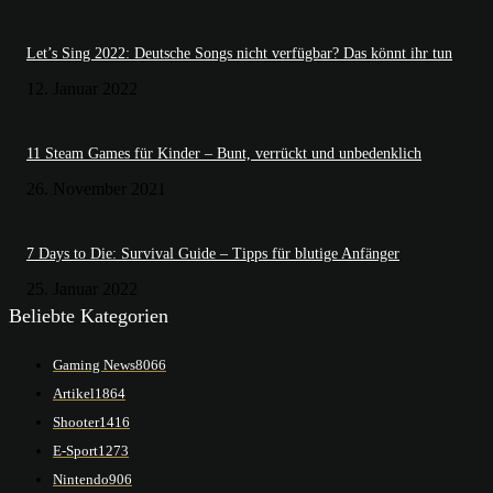
Let’s Sing 2022: Deutsche Songs nicht verfügbar? Das könnt ihr tun
12. Januar 2022
11 Steam Games für Kinder – Bunt, verrückt und unbedenklich
26. November 2021
7 Days to Die: Survival Guide – Tipps für blutige Anfänger
25. Januar 2022
Beliebte Kategorien
Gaming News
8066
Artikel
1864
Shooter
1416
E-Sport
1273
Nintendo
906