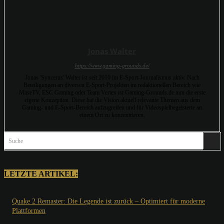
Jonas Walter
https://www.gaming-grounds.de/
Jonas 'Syncerus' Walter ist seit 2010 im E-Sport-Journalismus aktiv. Nach
Beteiligungen an diversen E-Sport-Projekten im redaktionellen Bereich wie
MaseTV, ESC Gaming oder Team Vertex ist Gaming-Grounds.de nun die erste
eigene Konzeption. Diese hat die Vision aktuell relevante Themen aus dem
Gaming- und E-Sport-Bereich aufzugreifen und für Videospielbegeisterte an
einem Ort zu konzentrieren.
Suche
LETZTE ARTIKEL:
Quake 2 Remaster: Die Legende ist zurück – Optimiert für moderne
Plattformen