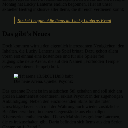
Montag hat Lucky Lanterns endlich begonnen. Hier ist unser
aktueller Beitrag inklusive aller Items, die ihr euch verdienen könnt:
Rocket League: Alle Items im Lucky Lanterns Event
Das gibt’s Neues
Doch kommen wir zu den eigentlich interessanten Neuigkeiten; den
Inhalten, die Lucky Lanterns ins Spiel bringt. Dazu gehört allem
voran erst einmal eine kostenlose und für alle Spieler frei
zugängliche neue Arena, die auf den Namen „Forbidden Temple“
(etwa: verbotener Tempel) hört.
Die neue Arena. Quelle: Psyonix
Das gesamte Event ist im asiatischen Stil gehalten und soll sich am
großen Laternenfest orientieren, erklärt Psyonix in der zugehörigen
Ankündigung. Neben den einzulösenden Skins für die roten
Umschläge lassen sich mit der Währung auch wieder zusätzliche
Behälter erwerben, in denen Gegenstände aus ehemaligen
Kistenserien enthalten sind. Dieses Mal sind es goldene Laternen,
die es freizuschalten gibt. Darin befinden sich Items aus den Serien
Champion 1, 2 und 3.