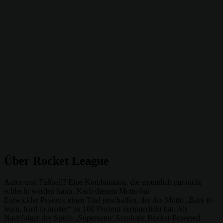
Über Rocket League
Autos und Fußball? Eine Kombination, die eigentlich gar nicht
schlecht werden kann. Nach diesem Motto hat
Entwickler Psyonix einen Titel geschaffen, der das Motto „Easy to
learn, hard to master“ zu 100 Prozent verinnerlicht hat. Als
Nachfolger des Spiels „Supersonic Acrobatic Rocket-Powered