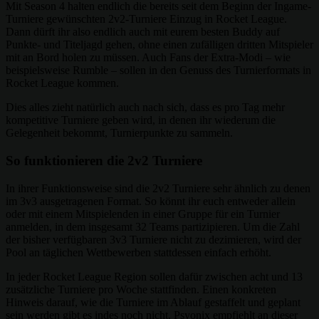
Mit Season 4 halten endlich die bereits seit dem Beginn der Ingame-
Turniere gewünschten 2v2-Turniere Einzug in Rocket League.
Dann dürft ihr also endlich auch mit eurem besten Buddy auf
Punkte- und Titeljagd gehen, ohne einen zufälligen dritten Mitspieler
mit an Bord holen zu müssen. Auch Fans der Extra-Modi – wie
beispielsweise Rumble – sollen in den Genuss des Turnierformats in
Rocket League kommen.
Dies alles zieht natürlich auch nach sich, dass es pro Tag mehr
kompetitive Turniere geben wird, in denen ihr wiederum die
Gelegenheit bekommt, Turnierpunkte zu sammeln.
So funktionieren die 2v2 Turniere
In ihrer Funktionsweise sind die 2v2 Turniere sehr ähnlich zu denen
im 3v3 ausgetragenen Format. So könnt ihr euch entweder allein
oder mit einem Mitspielenden in einer Gruppe für ein Turnier
anmelden, in dem insgesamt 32 Teams partizipieren. Um die Zahl
der bisher verfügbaren 3v3 Turniere nicht zu dezimieren, wird der
Pool an täglichen Wettbewerben stattdessen einfach erhöht.
In jeder Rocket League Region sollen dafür zwischen acht und 13
zusätzliche Turniere pro Woche stattfinden. Einen konkreten
Hinweis darauf, wie die Turniere im Ablauf gestaffelt und geplant
sein werden gibt es indes noch nicht. Psyonix empfiehlt an dieser