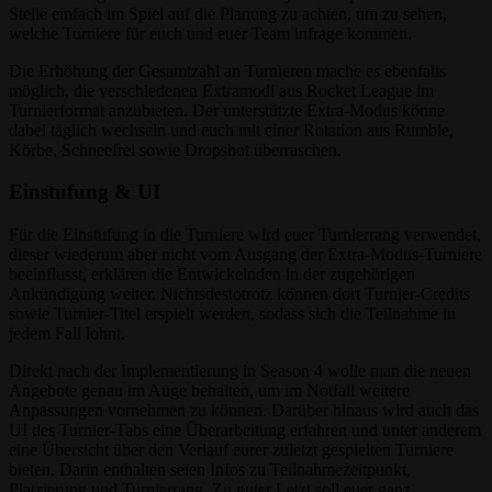
Stelle einfach im Spiel auf die Planung zu achten, um zu sehen,
welche Turniere für euch und euer Team infrage kommen.
Die Erhöhung der Gesamtzahl an Turnieren mache es ebenfalls
möglich, die verschiedenen Extramodi aus Rocket League im
Turnierformat anzubieten. Der unterstützte Extra-Modus könne
dabei täglich wechseln und euch mit einer Rotation aus Rumble,
Körbe, Schneefrei sowie Dropshot überraschen.
Einstufung & UI
Für die Einstufung in die Turniere wird euer Turnierrang verwendet,
dieser wiederum aber nicht vom Ausgang der Extra-Modus-Turniere
beeinflusst, erklären die Entwickelnden in der zugehörigen
Ankündigung weiter. Nichtsdestotrotz können dort Turnier-Credits
sowie Turnier-Titel erspielt werden, sodass sich die Teilnahme in
jedem Fall lohnt.
Direkt nach der Implementierung in Season 4 wolle man die neuen
Angebote genau im Auge behalten, um im Notfall weitere
Anpassungen vornehmen zu können. Darüber hinaus wird auch das
UI des Turnier-Tabs eine Überarbeitung erfahren und unter anderem
eine Übersicht über den Verlauf eurer zuletzt gespielten Turniere
bieten. Darin enthalten seien Infos zu Teilnahmezeitpunkt,
Platzierung und Turnierrang. Zu guter Letzt soll euer ganz