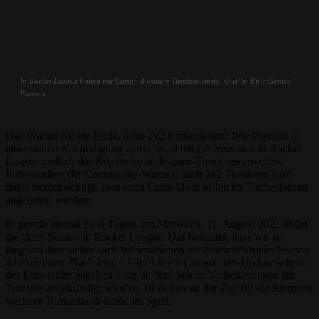
In Rocket League halten mit Season 4 weitere Turniere einzig. Quelle: Epic Games /
Psyonix
Das Warten hat ein Ende, liebe 2v2-Enthusiasten! Wie Psyonix in
einer neuen Ankündigung verrät, wird mit der Season 4 in Rocket
League endlich das Repertoire an Ingame-Turnieren erweitert.
Insbesondere der Community-Wunsch nach 2v2 Turnieren wird
dabei berücksichtigt, aber auch Extra-Modi sollen im Turnierformat
angeboten werden.
In gerade einmal zwei Tagen, am Mittwoch, 11. August 2021 endet
die dritte Season in Rocket League. Das bedeutet, dass wir so
langsam aber sicher auch Informationen zur bevorstehenden Season
4 bekommen. Nachdem es kürzlich ein Community-Update seitens
der Entwickler gegeben hatte, in dem bereits Verbesserungen für
Turniere angekündigt wurden, ist es nun an der Zeit für die Premiere
weiterer Turniermodi direkt im Spiel.