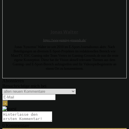
Jonas Walter
https://www.gaming-grounds.de/
Jonas 'Syncerus' Walter ist seit 2010 im E-Sport-Journalismus aktiv. Nach
Beteiligungen an diversen E-Sport-Projekten im redaktionellen Bereich wie
MaseTV, ESC Gaming oder Team Vertex ist Gaming-Grounds.de nun die erste
eigene Konzeption. Diese hat die Vision aktuell relevante Themen aus dem
Gaming- und E-Sport-Bereich aufzugreifen und für Videospielbegeisterte an
einem Ort zu konzentrieren.
Abonnieren
Benachrichtige mich bei
0
Kommentare