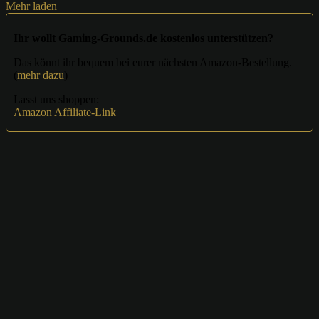
Mehr laden
Ihr wollt Gaming-Grounds.de kostenlos unterstützen?
Das könnt ihr bequem bei eurer nächsten Amazon-Bestellung.
(
mehr dazu
)
Lasst uns shoppen:
Amazon Affiliate-Link