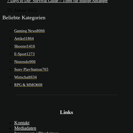
7 Days to Die: Survival Guide – Tipps für blutige Anfänger
25. Januar 2022
Beliebte Kategorien
Gaming News
8066
Artikel
1864
Shooter
1416
E-Sport
1273
Nintendo
906
Sony PlayStation
765
Wirtschaft
634
RPG & MMO
608
Links
Kontakt
Mediadaten