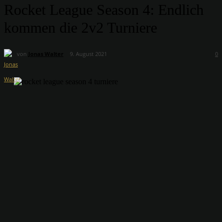
Rocket League Season 4: Endlich
kommen die 2v2 Turniere
von
Jonas Walter
9. August 2021
0