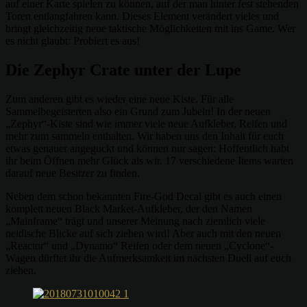
auf einer Karte spielen zu können, auf der man hinter fest stehenden
Toren entlangfahren kann. Dieses Element verändert vieles und
bringt gleichzeitig neue taktische Möglichkeiten mit ins Game. Wer
es nicht glaubt: Probiert es aus!
Die Zephyr Crate unter der Lupe
Zum anderen gibt es wieder eine neue Kiste. Für alle
Sammelbegeisterten also ein Grund zum Jubeln! In der neuen
„Zephyr“-Kiste sind wie immer viele neue Aufkleber, Reifen und
mehr zum sammeln enthalten. Wir haben uns den Inhalt für euch
etwas genauer angeguckt und können nur sagen: Hoffentlich habt
ihr beim Öffnen mehr Glück als wir. 17 verschiedene Items warten
darauf neue Besitzer zu finden.
Neben dem schon bekannten Fire-God Decal gibt es auch einen
komplett neuen Black Market-Aufkleber, der den Namen
„Mainframe“ trägt und unserer Meinung nach ziemlich viele
neidische Blicke auf sich ziehen wird! Aber auch mit den neuen
„Reactor“ und „Dynamo“ Reifen oder dem neuen „Cyclone“-
Wagen dürftet ihr die Aufmerksamkeit im nächsten Duell auf euch
ziehen.