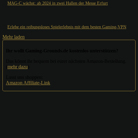
MAG-C wächst: ab 2024 in zwei Hallen der Messe Erfurt
Erlebe ein reibungsloses Spielerlebnis mit dem besten Gaming-VPN
Mehr laden
Ihr wollt Gaming-Grounds.de kostenlos unterstützen?
Das könnt ihr bequem bei eurer nächsten Amazon-Bestellung.
(
mehr dazu
)
Lasst uns shoppen:
Amazon Affiliate-Link