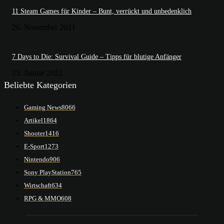
11 Steam Games für Kinder – Bunt, verrückt und unbedenklich
26. November 2021
7 Days to Die: Survival Guide – Tipps für blutige Anfänger
25. Januar 2022
Beliebte Kategorien
Gaming News
8066
Artikel
1864
Shooter
1416
E-Sport
1273
Nintendo
906
Sony PlayStation
765
Wirtschaft
634
RPG & MMO
608