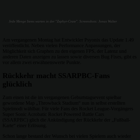
Jede Menge Items warten in der "Zephyr-Crate". Screenshots: Jonas Walter
Am vergangenen Montag hat Entwickler Psyonix das Update 1.49
veröffentlicht. Neben vielen Performance Anpassungen, der
Möglichkeit sich Graphen zu den eigenen FPS, der Latenz und
anderen Daten anzeigen zu lassen sowie diversen Bug Fixes, gibt es
vor allem zwei erwähnenswerte Punkte.
Rückkehr macht SSARPBC-Fans
glücklich
Zum einen ist die im vergangenen Geburtstagsevent spielbar
gewordene Map „Throwback Stadium“ nun in selbst erstellten
Spielmodi wählbar. Für viele Fans des Rocket League-Vorgängers
Super Sonic Acrobatic Rocket Powered Battle Cars
(SSARPBC) glich die Ankündigung der Rückkehr der „Fußball-
Karte“ einer Erlösung.
Schon lange bestand der Wunsch bei vielen Spielern auch wieder