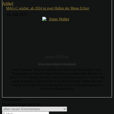
Artikel
MAG-C wächst: ab 2024 in zwei Hallen der Messe Erfurt
14. Juli 2023
Jonas Walter
https://www.gaming-grounds.de/
Jonas 'Syncerus' Walter ist seit 2010 im E-Sport-Journalismus aktiv. Nach
Beteiligungen an diversen E-Sport-Projekten im redaktionellen Bereich wie
MaseTV, ESC Gaming oder Team Vertex ist Gaming-Grounds.de nun die erste
eigene Konzeption. Diese hat die Vision aktuell relevante Themen aus dem
Gaming- und E-Sport-Bereich aufzugreifen und für Videospielbegeisterte an
einem Ort zu konzentrieren.
Abonnieren
Benachrichtige mich bei