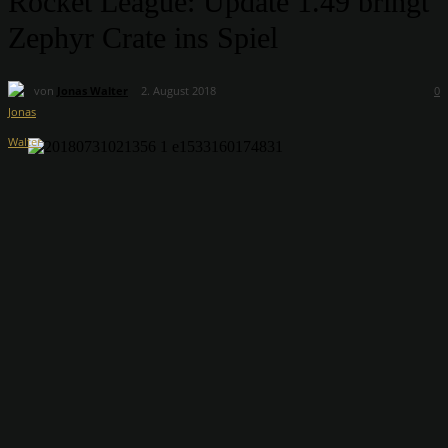
Rocket League: Update 1.49 bringt
Zephyr Crate ins Spiel
von
Jonas Walter
2. August 2018
0