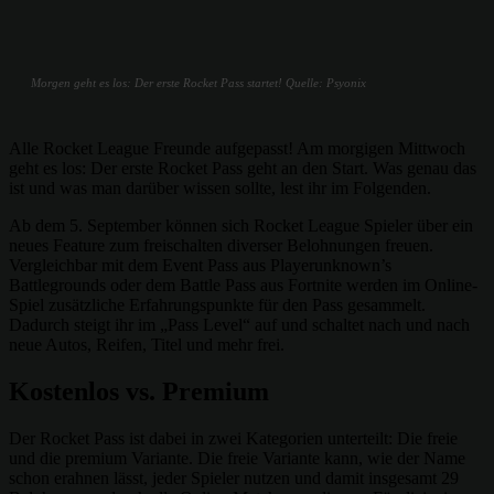
Morgen geht es los: Der erste Rocket Pass startet! Quelle: Psyonix
Alle Rocket League Freunde aufgepasst! Am morgigen Mittwoch
geht es los: Der erste Rocket Pass geht an den Start. Was genau das
ist und was man darüber wissen sollte, lest ihr im Folgenden.
Ab dem 5. September können sich Rocket League Spieler über ein
neues Feature zum freischalten diverser Belohnungen freuen.
Vergleichbar mit dem Event Pass aus Playerunknown’s
Battlegrounds oder dem Battle Pass aus Fortnite werden im Online-
Spiel zusätzliche Erfahrungspunkte für den Pass gesammelt.
Dadurch steigt ihr im „Pass Level“ auf und schaltet nach und nach
neue Autos, Reifen, Titel und mehr frei.
Kostenlos vs. Premium
Der Rocket Pass ist dabei in zwei Kategorien unterteilt: Die freie
und die premium Variante. Die freie Variante kann, wie der Name
schon erahnen lässt, jeder Spieler nutzen und damit insgesamt 29