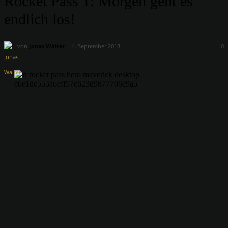
Rocket Pass 1: Morgen geht es
endlich los!
von
Jonas Walter
4. September 2018
0