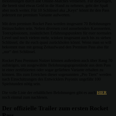
Belohnungen durch alle Online-Matches verdienen. Für diejenigen,
die bereit sind etwas Geld in die Hand zu nehmen, geht der Spaß
aber noch weiter. Für 10 Schlüssel aka „Keys“ könnt ihr den Pass
jederzeit zur premium Variante aufwerten.
Mit dem premium Rocket Pass werden insgesamt 70 Belohnungen
freizuschalten sein. Neben diversen cool aussehenden Karosserien,
Torexplosionen, zusätzlichen Erfahrungspunkten für euer normales
Level und noch vielem mehr, winken insgesamt auch bis zu sieben
Schlüssel, die ihr euch quasi zurückholen könnt. Wenn man so will
bekommt man mit genug Zeitaufwand den Premium Pass also für
„nur“ drei Schlüssel.
Rocket Pass Premium Nutzer können außerdem auch über Rang 70
aufsteigen, um ausgewählte Belohnungsgegenstände aus dem Pass
in einer zertifizierten oder sogar gefärbten Variante erhalten zu
können. Bis zum Erreichen dieser sogenannten „Pro Tiers“ werden
nach Einschätzungen des Entwicklers Psyonix ungefähr 100
Spielstunden nötig sein.
Die volle Liste der erhältlichen Belohnungen gibt es auch
HIER
noch einmal zum nachlesen.
Der offizielle Trailer zum ersten Rocket
Pass