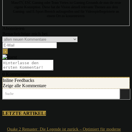
MaseTV, ESC Gaming oder Team Vertex ist Gaming-Grounds.de nun die erste
eigene Konzeption. Diese hat die Vision aktuell relevante Themen aus dem
Gaming- und E-Sport-Bereich aufzugreifen und für Videospielbegeisterte an
einem Ort zu konzentrieren.
Abonnieren
Benachrichtige mich bei
0
Kommentare
Inline Feedbacks
Zeige alle Kommentare
Suche
LETZTE ARTIKEL:
Quake 2 Remaster: Die Legende ist zurück – Optimiert für moderne