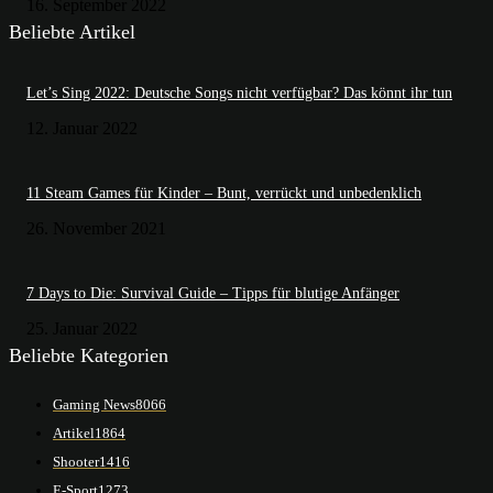
16. September 2022
Beliebte Artikel
Let’s Sing 2022: Deutsche Songs nicht verfügbar? Das könnt ihr tun
12. Januar 2022
11 Steam Games für Kinder – Bunt, verrückt und unbedenklich
26. November 2021
7 Days to Die: Survival Guide – Tipps für blutige Anfänger
25. Januar 2022
Beliebte Kategorien
Gaming News
8066
Artikel
1864
Shooter
1416
E-Sport
1273