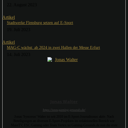
22. August 2023
Artikel
Stadtwerke Flensburg setzen auf E-Sport
19. Juli 2023
Artikel
MAG-C wächst: ab 2024 in zwei Hallen der Messe Erfurt
14. Juli 2023
Jonas Walter
https://www.gaming-grounds.de/
Jonas 'Syncerus' Walter ist seit 2010 im E-Sport-Journalismus aktiv. Nach
Beteiligungen an diversen E-Sport-Projekten im redaktionellen Bereich wie
MaseTV, ESC Gaming oder Team Vertex ist Gaming-Grounds.de nun die erste