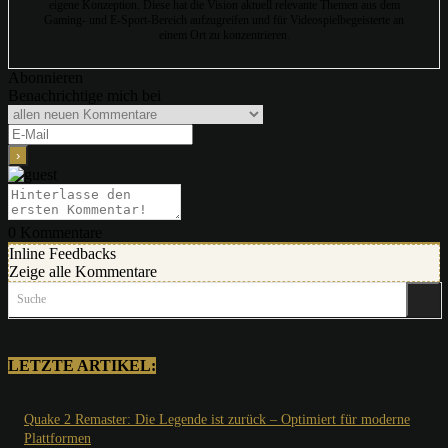
eigene Konzeption. Diese hat die Vision aktuell relevante Themen aus dem
Gaming- und E-Sport-Bereich aufzugreifen und für Videospielbegeisterte an
einem Ort zu konzentrieren.
Abonnieren
Benachrichtige mich bei
0
Kommentare
Inline Feedbacks
Zeige alle Kommentare
Suche
LETZTE ARTIKEL:
Quake 2 Remaster: Die Legende ist zurück – Optimiert für moderne
Plattformen