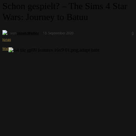
Schon gespielt? – The Sims 4 Star
Wars: Journey to Batuu
von
Jonas Walter
13. September 2020
0