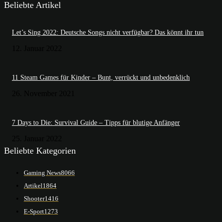
Beliebte Artikel
Let’s Sing 2022: Deutsche Songs nicht verfügbar? Das könnt ihr tun
12. Januar 2022
11 Steam Games für Kinder – Bunt, verrückt und unbedenklich
26. November 2021
7 Days to Die: Survival Guide – Tipps für blutige Anfänger
25. Januar 2022
Beliebte Kategorien
Gaming News
8066
Artikel
1864
Shooter
1416
E-Sport
1273