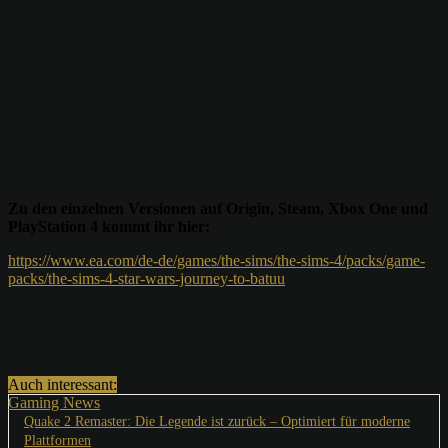
Zu den einzelnen Versionen auf Origin, Steam, Xbox One und
PlayStation 4 kommt ihr hier:
https://www.ea.com/de-de/games/the-sims/the-sims-4/packs/game-
packs/the-sims-4-star-wars-journey-to-batuu
Auch interessant:
Gaming News
Quake 2 Remaster: Die Legende ist zurück – Optimiert für moderne
Plattformen