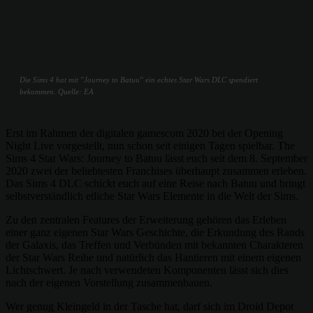
Die Sims 4 hat mit "Journey to Batuu" ein echtes Star Wars DLC spendiert
bekommen. Quelle: EA
Erst im Rahmen der digitalen gamescom 2020 bei der Opening
Night Live vorgestellt, nun schon seit einigen Tagen spielbar. The
Sims 4 Star Wars: Journey to Batuu lässt euch seit dem 8. September
2020 zwei der beliebtesten Franchises überhaupt zusammen erleben.
Das Sims 4 DLC schickt euch auf eine Reise nach Batuu und bringt
selbstverständlich etliche Star Wars Elemente in die Welt der Sims.
Zu den zentralen Features der Erweiterung gehören das Erleben
einer ganz eigenen Star Wars Geschichte, die Erkundung des Rands
der Galaxis, das Treffen und Verbünden mit bekannten Charakteren
der Star Wars Reihe und natürlich das Hantieren mit einem eigenen
Lichtschwert. Je nach verwendeten Komponenten lässt sich dies
nach der eigenen Vorstellung zusammenbauen.
Wer genug Kleingeld in der Tasche hat, darf sich im Droid Depot