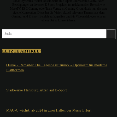
Jonas 'Syncerus' Walter ist seit 2010 im E-Sport-Journalismus aktiv. Nach
Beteiligungen an diversen E-Sport-Projekten im redaktionellen Bereich wie
MaseTV, ESC Gaming oder Team Vertex ist Gaming-Grounds.de nun die erste
eigene Konzeption. Diese hat die Vision aktuell relevante Themen aus dem
Gaming- und E-Sport-Bereich aufzugreifen und für Videospielbegeisterte an
einem Ort zu konzentrieren.
Suche
LETZTE ARTIKEL:
Quake 2 Remaster: Die Legende ist zurück – Optimiert für moderne
Plattformen
Stadtwerke Flensburg setzen auf E-Sport
MAG-C wächst: ab 2024 in zwei Hallen der Messe Erfurt