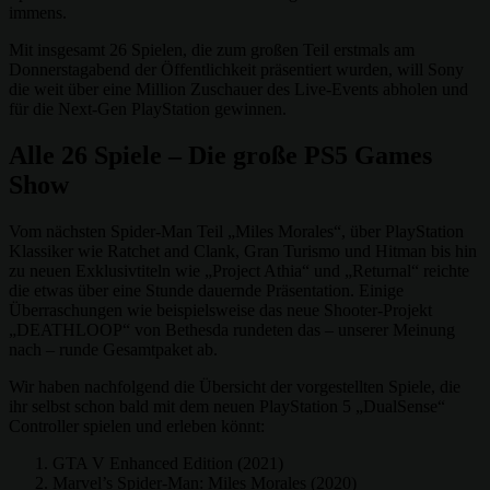
immens.
Mit insgesamt 26 Spielen, die zum großen Teil erstmals am
Donnerstagabend der Öffentlichkeit präsentiert wurden, will Sony
die weit über eine Million Zuschauer des Live-Events abholen und
für die Next-Gen PlayStation gewinnen.
Alle 26 Spiele – Die große PS5 Games
Show
Vom nächsten Spider-Man Teil „Miles Morales“, über PlayStation
Klassiker wie Ratchet and Clank, Gran Turismo und Hitman bis hin
zu neuen Exklusivtiteln wie „Project Athia“ und „Returnal“ reichte
die etwas über eine Stunde dauernde Präsentation. Einige
Überraschungen wie beispielsweise das neue Shooter-Projekt
„DEATHLOOP“ von Bethesda rundeten das – unserer Meinung
nach – runde Gesamtpaket ab.
Wir haben nachfolgend die Übersicht der vorgestellten Spiele, die
ihr selbst schon bald mit dem neuen PlayStation 5 „DualSense“
Controller spielen und erleben könnt:
GTA V Enhanced Edition (2021)
Marvel’s Spider-Man: Miles Morales (2020)