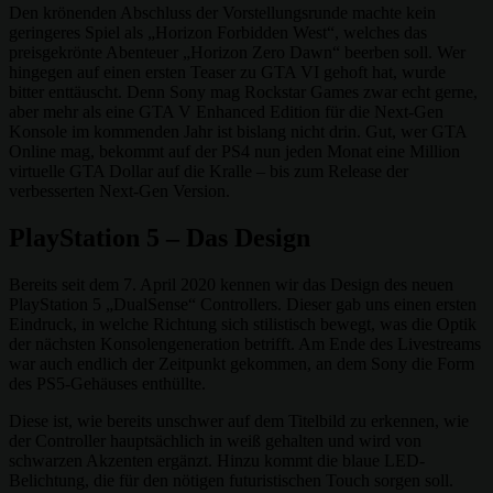
Den krönenden Abschluss der Vorstellungsrunde machte kein
geringeres Spiel als „Horizon Forbidden West“, welches das
preisgekrönte Abenteuer „Horizon Zero Dawn“ beerben soll. Wer
hingegen auf einen ersten Teaser zu GTA VI gehoft hat, wurde
bitter enttäuscht. Denn Sony mag Rockstar Games zwar echt gerne,
aber mehr als eine GTA V Enhanced Edition für die Next-Gen
Konsole im kommenden Jahr ist bislang nicht drin. Gut, wer GTA
Online mag, bekommt auf der PS4 nun jeden Monat eine Million
virtuelle GTA Dollar auf die Kralle – bis zum Release der
verbesserten Next-Gen Version.
PlayStation 5 – Das Design
Bereits seit dem 7. April 2020 kennen wir das Design des neuen
PlayStation 5 „DualSense“ Controllers. Dieser gab uns einen ersten
Eindruck, in welche Richtung sich stilistisch bewegt, was die Optik
der nächsten Konsolengeneration betrifft. Am Ende des Livestreams
war auch endlich der Zeitpunkt gekommen, an dem Sony die Form
des PS5-Gehäuses enthüllte.
Diese ist, wie bereits unschwer auf dem Titelbild zu erkennen, wie
der Controller hauptsächlich in weiß gehalten und wird von
schwarzen Akzenten ergänzt. Hinzu kommt die blaue LED-
Belichtung, die für den nötigen futuristischen Touch sorgen soll.