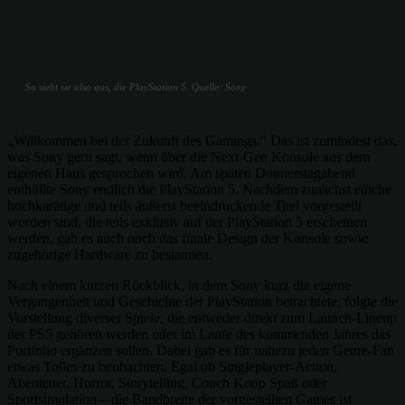
So sieht sie also aus, die PlayStation 5. Quelle: Sony
„Willkommen bei der Zukunft des Gamings.“ Das ist zumindest das,
was Sony gern sagt, wenn über die Next-Gen Konsole aus dem
eigenen Haus gesprochen wird. Am späten Donnerstagabend
enthüllte Sony endlich die PlayStation 5. Nachdem zunächst etliche
hochkarätige und teils äußerst beeindruckende Titel vorgestellt
worden sind, die teils exklusiv auf der PlayStation 5 erscheinen
werden, gab es auch noch das finale Design der Konsole sowie
zugehörige Hardware zu bestaunen.
Nach einem kurzen Rückblick, in dem Sony kurz die eigene
Vergangenheit und Geschichte der PlayStation betrachtete, folgte die
Vorstellung diverser Spiele, die entweder direkt zum Launch-Lineup
der PS5 gehören werden oder im Laufe des kommenden Jahres das
Portfolio ergänzen sollen. Dabei gab es für nahezu jeden Genre-Fan
etwas Tolles zu beobachten. Egal ob Singleplayer-Action,
Abenteuer, Horror, Storytelling, Couch Koop Spaß oder
Sportsimulation – die Bandbreite der vorgestellten Games ist