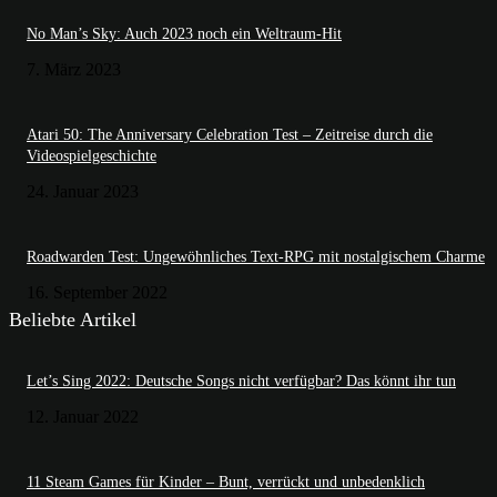
No Man’s Sky: Auch 2023 noch ein Weltraum-Hit
7. März 2023
Atari 50: The Anniversary Celebration Test – Zeitreise durch die
Videospielgeschichte
24. Januar 2023
Roadwarden Test: Ungewöhnliches Text-RPG mit nostalgischem Charme
16. September 2022
Beliebte Artikel
Let’s Sing 2022: Deutsche Songs nicht verfügbar? Das könnt ihr tun
12. Januar 2022
11 Steam Games für Kinder – Bunt, verrückt und unbedenklich