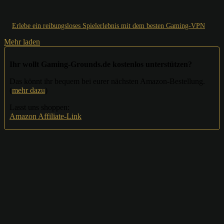
Erlebe ein reibungsloses Spielerlebnis mit dem besten Gaming-VPN
Mehr laden
Ihr wollt Gaming-Grounds.de kostenlos unterstützen?
Das könnt ihr bequem bei eurer nächsten Amazon-Bestellung.
(
mehr dazu
)
Lasst uns shoppen:
Amazon Affiliate-Link