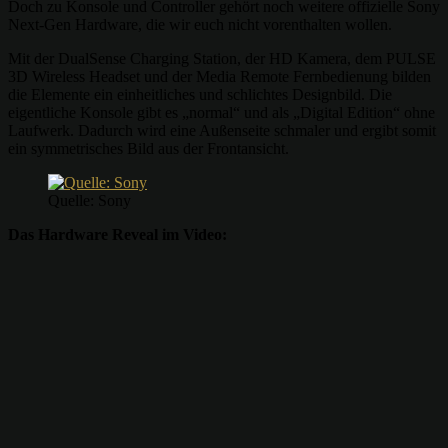
Doch zu Konsole und Controller gehört noch weitere offizielle Sony
Next-Gen Hardware, die wir euch nicht vorenthalten wollen.
Mit der DualSense Charging Station, der HD Kamera, dem PULSE
3D Wireless Headset und der Media Remote Fernbedienung bilden
die Elemente ein einheitliches und schlichtes Designbild. Die
eigentliche Konsole gibt es „normal“ und als „Digital Edition“ ohne
Laufwerk. Dadurch wird eine Außenseite schmaler und ergibt somit
ein symmetrisches Bild aus der Frontansicht.
Quelle: Sony
Das Hardware Reveal im Video: