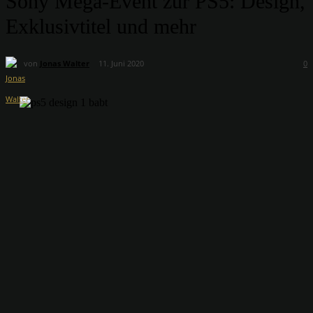
Sony Mega-Event zur PS5: Design,
Exklusivtitel und mehr
von
Jonas Walter
11. Juni 2020
0