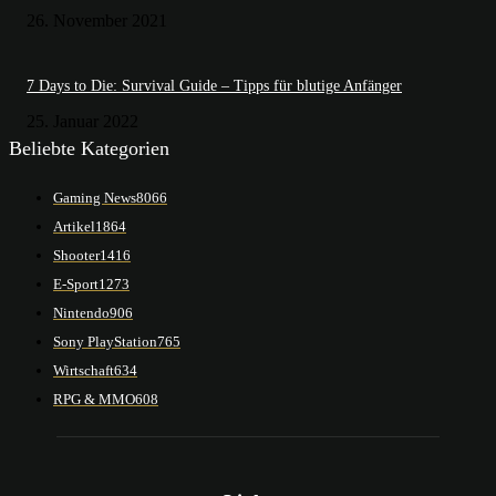
26. November 2021
7 Days to Die: Survival Guide – Tipps für blutige Anfänger
25. Januar 2022
Beliebte Kategorien
Gaming News
8066
Artikel
1864
Shooter
1416
E-Sport
1273
Nintendo
906
Sony PlayStation
765
Wirtschaft
634
RPG & MMO
608