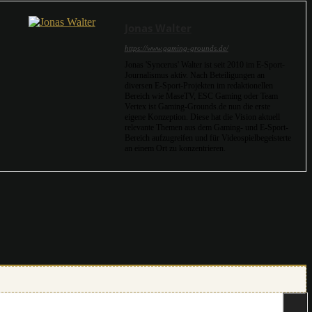
Jonas Walter
https://www.gaming-grounds.de/
Jonas 'Syncerus' Walter ist seit 2010 im E-Sport-
Journalismus aktiv. Nach Beteiligungen an
diversen E-Sport-Projekten im redaktionellen
Bereich wie MaseTV, ESC Gaming oder Team
Vertex ist Gaming-Grounds.de nun die erste
eigene Konzeption. Diese hat die Vision aktuell
relevante Themen aus dem Gaming- und E-Sport-
Bereich aufzugreifen und für Videospielbegeisterte
an einem Ort zu konzentrieren.