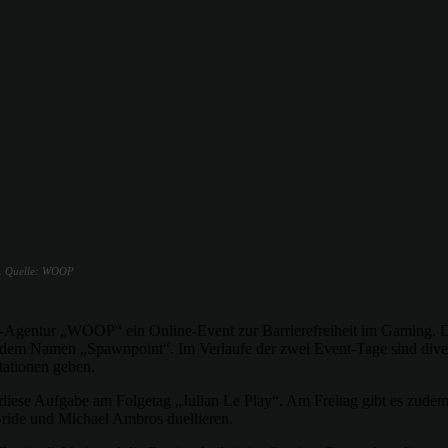
g. Quelle: WOOP
g-Agentur „WOOP“ ein Online-Event zur Barrierefreiheit im Gaming. Di
r dem Namen „Spawnpoint“. Im Verlaufe der zwei Event-Tage sind dive
tationen geben.
diese Aufgabe am Folgetag „Julian Le Play“. Am Freitag gibt es zudem
Bride und Michael Ambros duellieren.