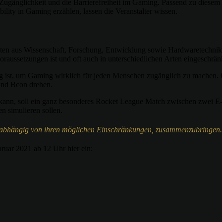
 Zugänglichkeit und die Barrierefreiheit im Gaming. Passend zu diesem
ility in Gaming erzählen, lassen die Veranstalter wissen.
n aus Wissenschaft, Forschung, Entwicklung sowie Hardwaretechnik ge
oraussetzungen ist und oft auch in unterschiedlichen Arten eingeschr
ig ist, um Gaming wirklich für jeden Menschen zugänglich zu machen. G
und Bcon drehen.
 kann, soll ein ganz besonderes Rocket League Match zwischen zwei E
n simulieren sollen.
nabhängig von ihren möglichen Einschränkungen, zusammenzubringen.“
ruar 2021 ab 12 Uhr hier ein: