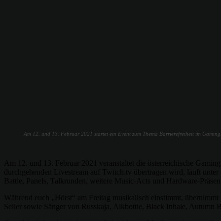
Am 12. und 13. Februar 2021 startet ein Event zum Thema Barrierefreiheit im Gamin
Am 12. und 13. Februar 2021 veranstaltet die österreichische Gamin
durchgehenden Livestream auf Twitch.tv übertragen wird, läuft unte
Battle, Panels, Talkrunden, weitere Music-Acts und Hardware-Präsen
Während euch „Hörst“ am Freitag musikalisch einstimmt, übernimmt 
Seiler sowie Sänger von Russkaja, Alkbottle, Black Inhale, Autumn 