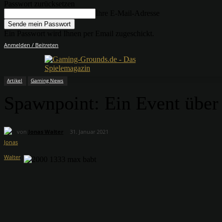
Passwort zurücksetzen
Ihre E-Mail-Adresse
Ein Passwort wird Ihnen per Email zugeschickt.
Anmelden / Beitreten
Artikel
Gaming News
Spawnpoint: Ein Event über
von
Jonas Walter
31. Januar 2021