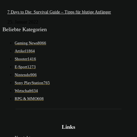
7 Days to Die: Survival Guide – Tipps für blutige Anfänger
25. Januar 2022
Beliebte Kategorien
Gaming News
8066
Artikel
1864
Shooter
1416
E-Sport
1273
Nintendo
906
Sony PlayStation
765
Wirtschaft
634
RPG & MMO
608
Links