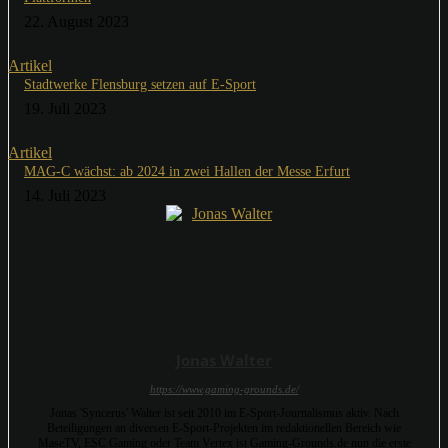
22. August 2023
Artikel
Stadtwerke Flensburg setzen auf E-Sport
19. Juli 2023
Artikel
MAG-C wächst: ab 2024 in zwei Hallen der Messe Erfurt
14. Juli 2023
Jonas Walter
https://www.gaming-grounds.de/
Jonas 'Syncerus' Walter ist seit 2010 im E-Sport-Journalismus aktiv. Nach
Beteiligungen an diversen E-Sport-Projekten im redaktionellen Bereich wie
MaseTV, ESC Gaming oder Team Vertex ist Gaming-Grounds.de nun die erste