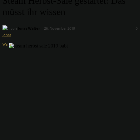
Steam Herbst-Sale gestartet: Das
müsst ihr wissen
von
Jonas Walter
26. November 2019
0