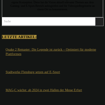
eigene Konzeption. Diese hat die Vision aktuell relevante Themen aus dem
Gaming- und E-Sport-Bereich aufzugreifen und für Videospielbegeisterte an
einem Ort zu konzentrieren.
Suche
LETZTE ARTIKEL:
Quake 2 Remaster: Die Legende ist zurück – Optimiert für moderne
Plattformen
Stadtwerke Flensburg setzen auf E-Sport
MAG-C wächst: ab 2024 in zwei Hallen der Messe Erfurt