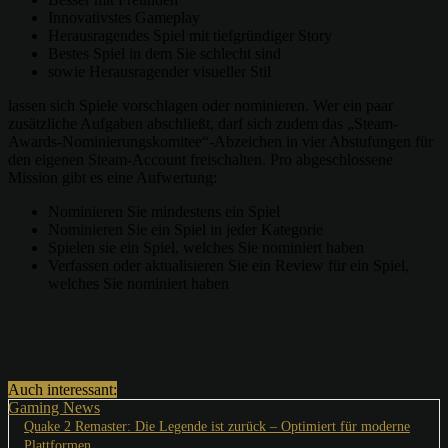
Innovativstes Gameplay
Herausragendes Spiel mit tiefgründiger Story
Bestes Spiel in dem Sie schlecht sind
sowie Herausragender visueller Stil
lassen sich Spiele vorschlagen oder nominieren. Wer ein paar
zusätzliche Aufgaben abschließt, darf sich zudem das „Steam-
Awards-Nominierungskomitee“-Abzeichen in vier Abstufungen für
den eigenen Steam-Account freischalten. Pro abgeschlossene
Mission gibt es eine Aufwertung:
Nominieren Sie mindestens ein Spiel
Nominieren Sie ein Spiel in jeder Kategorie
Spielen sie ein Spiel, welches Sie nominiert haben
Verfassen oder aktualisieren Sie ein Review für ein Spiel,
welches Sie nominiert haben
Auch interessant:
Gaming News
Quake 2 Remaster: Die Legende ist zurück – Optimiert für moderne
Plattformen