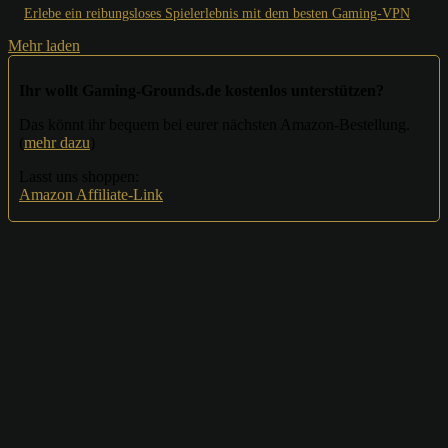
Erlebe ein reibungsloses Spielerlebnis mit dem besten Gaming-VPN
Mehr laden
Ihr wollt Gaming-Grounds.de kostenlos unterstützen?
Das könnt ihr bequem bei eurer nächsten Amazon-Bestellung.
(
mehr dazu
)
Lasst uns shoppen:
Amazon Affiliate-Link