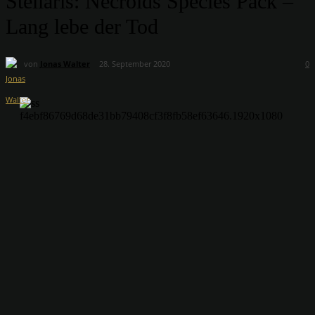
Stellaris: Necroids Species Pack –
Lang lebe der Tod
von
Jonas Walter
28. September 2020
0