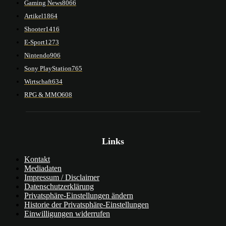
Gaming News
8066
Artikel
1864
Shooter
1416
E-Sport
1273
Nintendo
906
Sony PlayStation
765
Wirtschaft
634
RPG & MMO
608
Links
Kontakt
Mediadaten
Impressum / Disclaimer
Datenschutzerklärung
Privatsphäre-Einstellungen ändern
Historie der Privatsphäre-Einstellungen
Einwilligungen widerrufen