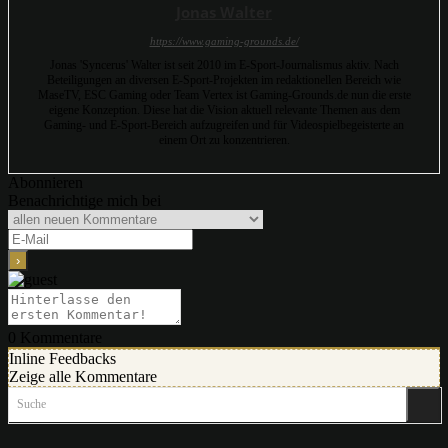
Jonas Walter
https://www.gaming-grounds.de/
Jonas 'Syncerus' Walter ist seit 2010 im E-Sport-Journalismus aktiv. Nach
Beteiligungen an diversen E-Sport-Projekten im redaktionellen Bereich wie
MaseTV, ESC Gaming oder Team Vertex ist Gaming-Grounds.de nun die erste
eigene Konzeption. Diese hat die Vision aktuell relevante Themen aus dem
Gaming- und E-Sport-Bereich aufzugreifen und für Videospielbegeisterte an
einem Ort zu konzentrieren.
Abonnieren
Benachrichtige mich bei
0
Kommentare
Inline Feedbacks
Zeige alle Kommentare
Suche