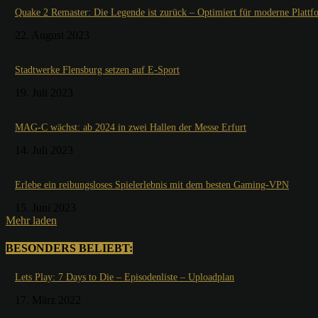
Quake 2 Remaster: Die Legende ist zurück – Optimiert für moderne Plattf
22. August 2023
Stadtwerke Flensburg setzen auf E-Sport
19. Juli 2023
MAG-C wächst: ab 2024 in zwei Hallen der Messe Erfurt
14. Juli 2023
Erlebe ein reibungsloses Spielerlebnis mit dem besten Gaming-VPN
15. Juni 2023
Mehr laden
BESONDERS BELIEBT:
Lets Play: 7 Days to Die – Episodenliste – Uploadplan
17. März 2022