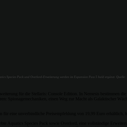
Aquatics Species Pack und Overlord-Erweiterung werden im Expansion Pass 5 bald ergänzt. Quelle:
rweiterung für die Stellaris: Console Edition. In Nemesis bestimmen die
r waren: Spionagemechaniken, einen Weg zur Macht als Galaktischer Wä
n für eine unverbindliche Preisempfehlung von 19,99 Euro erhältlich, h
liebte Aquatics Species Pack sowie Overlord, eine vollständige Erweit