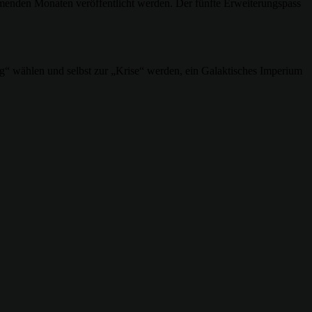
ommenden Monaten veröffentlicht werden. Der fünfte Erweiterungspass
ng“ wählen und selbst zur „Krise“ werden, ein Galaktisches Imperium