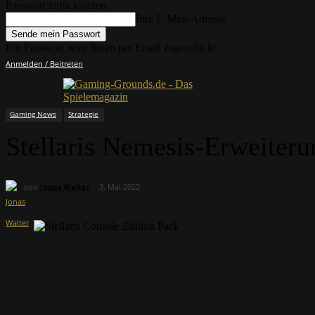
Passwort zurücksetzen
Ihre E-Mail-Adresse
Ein Passwort wird Ihnen per Email zugeschickt.
Anmelden / Beitreten
Gaming News
Strategie
Stellaris Nemesis-Erweiterun
von
Jonas Walter
3. Mai 2022