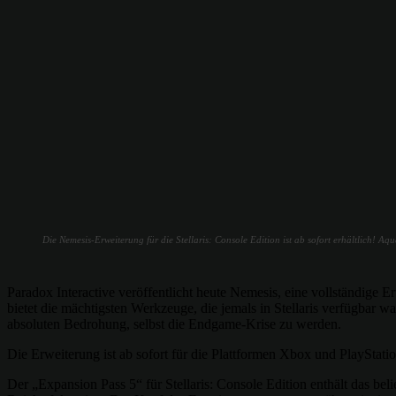
Die Nemesis-Erweiterung für die Stellaris: Console Edition ist ab sofort erhältlich! 
Paradox Interactive veröffentlicht heute Nemesis, eine vollständige E
bietet die mächtigsten Werkzeuge, die jemals in Stellaris verfügba
absoluten Bedrohung, selbst die Endgame-Krise zu werden.
Die Erweiterung ist ab sofort für die Plattformen Xbox und PlayStatio
Der „Expansion Pass 5“ für Stellaris: Console Edition enthält das be