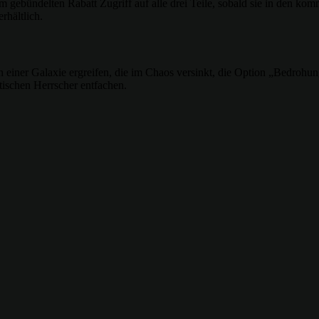
m gebündelten Rabatt Zugriff auf alle drei Teile, sobald sie in den k
rhältlich.
n einer Galaxie ergreifen, die im Chaos versinkt, die Option „Bedrohu
tischen Herrscher entfachen.