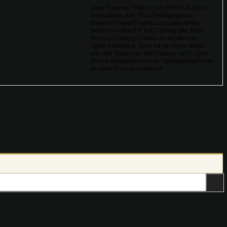
Jonas 'Syncerus' Walter ist seit 2010 im E-Sport-
Journalismus aktiv. Nach Beteiligungen an
diversen E-Sport-Projekten im redaktionellen
Bereich wie MaseTV, ESC Gaming oder Team
Vertex ist Gaming-Grounds.de nun die erste
eigene Konzeption. Diese hat die Vision aktuell
relevante Themen aus dem Gaming- und E-Sport-
Bereich aufzugreifen und für Videospielbegeisterte
an einem Ort zu konzentrieren.