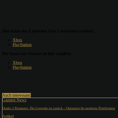
Hier kann der
Expansion Pass 5
erworben werden:
Xbox
PlayStation
Der Kauf von
Nemesis
ist hier möglich:
Xbox
PlayStation
Teilen
Auch interessant:
Gaming News
Quake 2 Remaster: Die Legende ist zurück – Optimiert für moderne Plattformen
Artikel