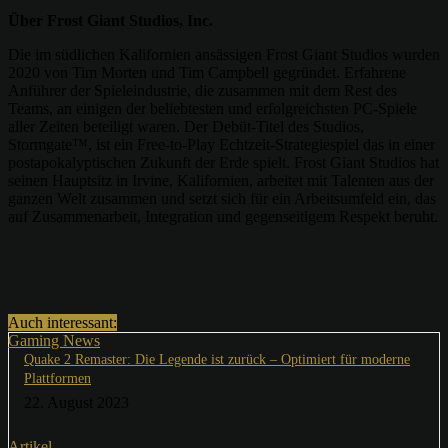
Über Frost Giant Studios, Inc.
Die im südlichen Kalifornien ansässigen Frost Giant Studios wurden
2020 von Tim Morten und Tim Campbell gegründet. Erfahrene
Anführer der Spieleindustrie, die zusammen mit dem Rest des
Teams, an einigen der beliebtesten und erfolgreichsten PC-Spiele
aller Zeiten beteiligt waren. Der Debüt-Titel des Studios,
Stormgate™, ist ein Free-to-Play Echtzeit-Strategiespiel das in einer
postapokalyptischen Zukunft der Erde spielt. Frost Giant Studios hat
seinen Hauptsitz in Irvine, Kalifornien, arbeitet mit Talenten aus der
ganzen Welt zusammen und setzt sich für ein Arbeitsumfeld ein, das
auf Zusammenarbeit, Integration und gegenseitigem Respekt beruht.
Auch interessant:
Gaming News
Quake 2 Remaster: Die Legende ist zurück – Optimiert für moderne
Plattformen
22. August 2023
Artikel