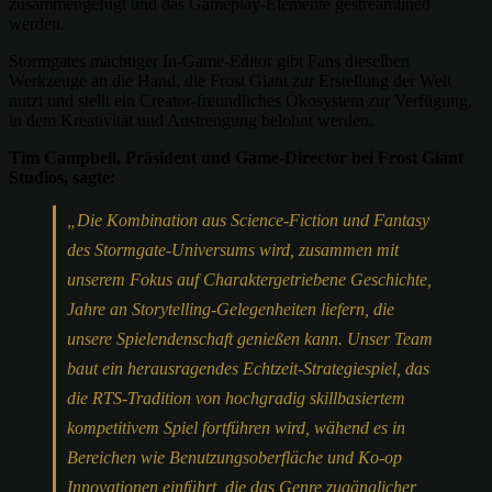
zusammengefügt und das Gameplay-Elemente gestreamlined
werden.
Stormgates mächtiger In-Game-Editor gibt Fans dieselben
Werkzeuge an die Hand, die Frost Giant zur Erstellung der Welt
nutzt und stellt ein Creator-freundliches Ökosystem zur Verfügung,
in dem Kreativität und Anstrengung belohnt werden.
Tim Campbell, Präsident und Game-Director bei Frost Giant
Studios, sagte:
„Die Kombination aus Science-Fiction und Fantasy
des Stormgate-Universums wird, zusammen mit
unserem Fokus auf Charaktergetriebene Geschichte,
Jahre an Storytelling-Gelegenheiten liefern, die
unsere Spielendenschaft genießen kann. Unser Team
baut ein herausragendes Echtzeit-Strategiespiel, das
die RTS-Tradition von hochgradig skillbasiertem
kompetitivem Spiel fortführen wird, wähend es in
Bereichen wie Benutzungsoberfläche und Ko-op
Innovationen einführt, die das Genre zugänglicher