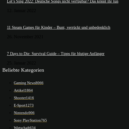
Let’s Sing 2022: Deutsche Songs nicht verfügbar? Das könnt ihr tun
12. Januar 2022
11 Steam Games für Kinder – Bunt, verrückt und unbedenklich
26. November 2021
7 Days to Die: Survival Guide – Tipps für blutige Anfänger
25. Januar 2022
Beliebte Kategorien
Gaming News
8066
Artikel
1864
Shooter
1416
E-Sport
1273
Nintendo
906
Sony PlayStation
765
Wirtschaft
634