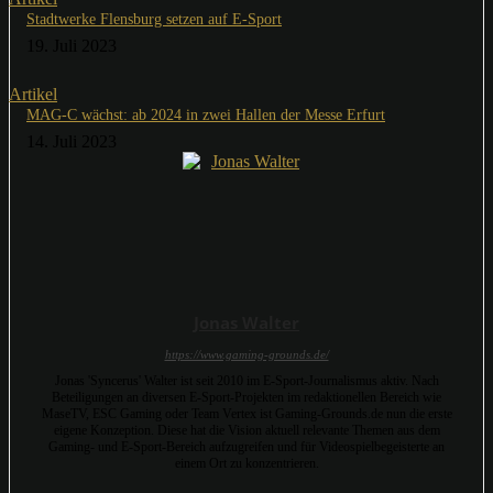
Stadtwerke Flensburg setzen auf E-Sport
19. Juli 2023
Artikel
MAG-C wächst: ab 2024 in zwei Hallen der Messe Erfurt
14. Juli 2023
Jonas Walter
https://www.gaming-grounds.de/
Jonas 'Syncerus' Walter ist seit 2010 im E-Sport-Journalismus aktiv. Nach
Beteiligungen an diversen E-Sport-Projekten im redaktionellen Bereich wie
MaseTV, ESC Gaming oder Team Vertex ist Gaming-Grounds.de nun die erste
eigene Konzeption. Diese hat die Vision aktuell relevante Themen aus dem
Gaming- und E-Sport-Bereich aufzugreifen und für Videospielbegeisterte an
einem Ort zu konzentrieren.