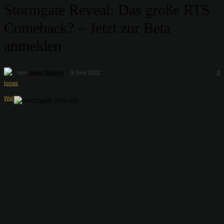
Stormgate Reveal: Das große RTS
Comeback? – Jetzt zur Beta
anmelden
von
Jonas Walter
9. Juni 2022
0