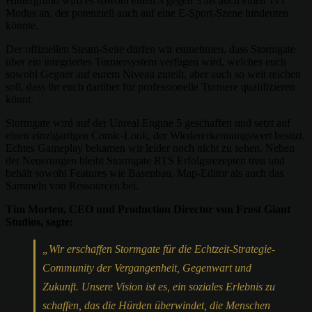
Hintergrund wird es sowohl einen 3 gegen 3 als auch einen 1v1
Modus an, der potenziell auch auf eine E-Sport-Szene hindeuten
könnte.
Der offiziellen Steam-Seite dürfen wir entnehmen, dass Stormgate
über ein integriertes Turniersystem verfügen wird, welches euch
sowohl Gegner auf eurem Niveau zuteilt, aber auch so weit reichen
soll, dass ihr euch darüber für professionelle Turniere qualifizieren
könnt.
Stormgate wird auf der Unreal Engine 5 geschaffen und setzt auf
einen einzigartigen Comic-Look, der Wiedererkennungswert besitzt.
Echtes Gameplay bekamen wir leider noch nicht zu sehen. Neben
der Neuerungen bleibt Stormgate RTS Erfolgsrezepten treu und
behält sowohl Features wie Basenbau, Map-Editor als auch das
Sammeln von Ressourcen bei.
Tim Morten, CEO und Production Director von Frost Giant
Studios, sagte:
„Wir erschaffen Stormgate für die Echtzeit-Strategie-
Community der Vergangenheit, Gegenwart und
Zukunft. Unsere Vision ist es, ein soziales Erlebnis zu
schaffen, das die Hürden überwindet, die Menschen