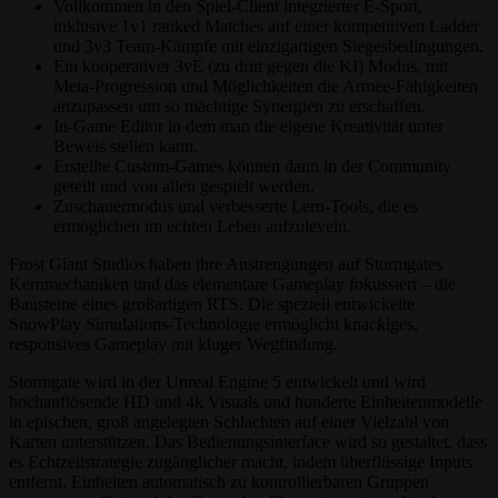
Vollkommen in den Spiel-Client integrierter E-Sport,
inklusive 1v1 ranked Matches auf einer kompetitiven Ladder
und 3v3 Team-Kämpfe mit einzigartigen Siegesbedingungen.
Ein kooperativer 3vE (zu dritt gegen die KI) Modus, mit
Meta-Progression und Möglichkeiten die Armee-Fähigkeiten
anzupassen um so mächtige Synergien zu erschaffen.
In-Game Editor in dem man die eigene Kreativität unter
Beweis stellen kann.
Erstellte Custom-Games können dann in der Community
geteilt und von allen gespielt werden.
Zuschauermodus und verbesserte Lern-Tools, die es
ermöglichen im echten Leben aufzuleveln.
Frost Giant Studios haben ihre Anstrengungen auf Stormgates
Kernmechaniken und das elementare Gameplay fokussiert – die
Bausteine eines großartigen RTS. Die speziell entwickelte
SnowPlay Simulations-Technologie ermöglicht knackiges,
responsives Gameplay mit kluger Wegfindung.
Stormgate wird in der Unreal Engine 5 entwickelt und wird
hochauflösende HD und 4k Visuals und hunderte Einheitenmodelle
in epischen, groß angelegten Schlachten auf einer Vielzahl von
Karten unterstützen. Das Bedienungsinterface wird so gestaltet, dass
es Echtzeitstrategie zugänglicher macht, indem überflüssige Inputs
entfernt, Einheiten automatisch zu kontrollierbaren Gruppen