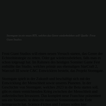
Stormgate ist ein neues RTS, welches das Genre wiederbeleben soll! Quelle: Frost
Giant Studios
Frost Giant Studios will einen neuen Versuch starten, das Genre der
Echtzeitstrategie zu retten. Oder gar wiederzubeleben, falls man es
schon totgesagt hat. Im Rahmen des heutigen Sommer Game Fest
enthüllte das Studio, welches primär aus ehemaligen StarCraft 2,
Warcraft III sowie C&C Entwicklern besteht, das Projekt Stormgate.
Stormgate spielt in der Zukunft und beschäftigt sich mit der
Entwicklung der Menschheit sowie unseres Planeten. In der
Geschichte von Stormgate, welches 2023 in die Beta starten soll,
gibt es einen vernichtenden Krieg zwischen der Menschheit und
außerirdischen Invasoren. Das komplett neue Franchise präsentiert
uns ein Szenario, in dem ein massiver Sonnensturm die Erde
heimgesucht hat. Science-Fiction und Fantasy sollen hier