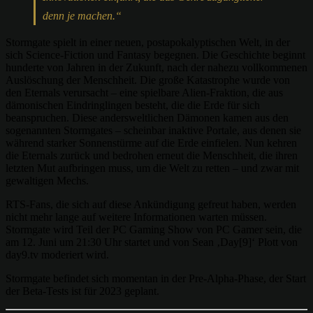
denn je machen.“
Stormgate spielt in einer neuen, postapokalyptischen Welt, in der
sich Science-Fiction und Fantasy begegnen. Die Geschichte beginnt
hunderte von Jahren in der Zukunft, nach der nahezu vollkommenen
Auslöschung der Menschheit. Die große Katastrophe wurde von
den Eternals verursacht – eine spielbare Alien-Fraktion, die aus
dämonischen Eindringlingen besteht, die die Erde für sich
beanspruchen. Diese andersweltlichen Dämonen kamen aus den
sogenannten Stormgates – scheinbar inaktive Portale, aus denen sie
während starker Sonnenstürme auf die Erde einfielen. Nun kehren
die Eternals zurück und bedrohen erneut die Menschheit, die ihren
letzten Mut aufbringen muss, um die Welt zu retten – und zwar mit
gewaltigen Mechs.
RTS-Fans, die sich auf diese Ankündigung gefreut haben, werden
nicht mehr lange auf weitere Informationen warten müssen.
Stormgate wird Teil der PC Gaming Show von PC Gamer sein, die
am 12. Juni um 21:30 Uhr startet und von Sean ‚Day[9]‘ Plott von
day9.tv moderiert wird.
Stormgate befindet sich momentan in der Pre-Alpha-Phase, der Start
der Beta-Tests ist für 2023 geplant.