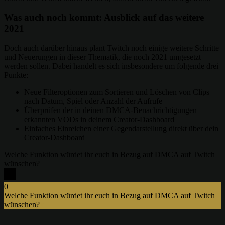
Was auch noch kommt: Ausblick auf das weitere
2021
Doch auch darüber hinaus plant Twitch noch einige weitere Schritte
und Neuerungen in dieser Thematik, die noch 2021 umgesetzt
werden sollen. Dabei handelt es sich insbesondere um folgende drei
Punkte:
Neue Filteroptionen zum Sortieren und Löschen von Clips
nach Datum, Spiel oder Anzahl der Aufrufe
Überprüfen der in deinen DMCA-Benachrichtigungen
erkannten VODs in deinem Creator-Dashboard
Einfaches Einreichen einer Gegendarstellung direkt über dein
Creator-Dashboard
Welche Funktion würdet ihr euch in Bezug auf DMCA auf Twitch
wünschen?
0
Welche Funktion würdet ihr euch in Bezug auf DMCA auf Twitch
wünschen?
x