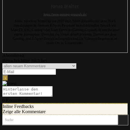
Jonas Walter
https://www.gaming-grounds.de/
Jonas 'Syncerus' Walter ist seit 2010 im E-Sport-Journalismus aktiv. Nach
Beteiligungen an diversen E-Sport-Projekten im redaktionellen Bereich wie
MaseTV, ESC Gaming oder Team Vertex ist Gaming-Grounds.de nun die erste
eigene Konzeption. Diese hat die Vision aktuell relevante Themen aus dem
Gaming- und E-Sport-Bereich aufzugreifen und für Videospielbegeisterte an
einem Ort zu konzentrieren.
Abonnieren
Benachrichtige mich bei
0
Kommentare
Inline Feedbacks
Zeige alle Kommentare
Suche