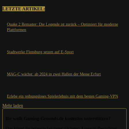
LETZTE ARTIKEL:
Quake 2 Remaster: Die Legende ist zurück – Optimiert für moderne
Plattformen
Stadtwerke Flensburg setzen auf E-Sport
MAG-C wächst: ab 2024 in zwei Hallen der Messe Erfurt
Erlebe ein reibungsloses Spielerlebnis mit dem besten Gaming-VPN
Mehr laden
Ihr wollt Gaming-Grounds.de kostenlos unterstützen?
Das könnt ihr bequem bei eurer nächsten Amazon-Bestellung.