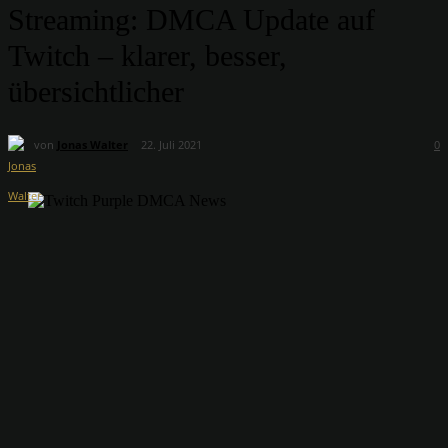
Streaming: DMCA Update auf
Twitch – klarer, besser,
übersichtlicher
von
Jonas Walter
22. Juli 2021
0