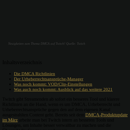
Neuigkeiten zum Thema DMCA auf Twitch! Quelle: Twitch
Inhaltsverzeichnis
Die DMCA Richtlinien
Der Urheberrechtsansprüche-Manager
Was noch kommt: VOD/Clip-Einstellungen
Was auch noch kommt: Ausblick auf das weitere 2021
Twitch gibt Streamenden ab sofort ein besseres Tool und klarere
Richtlinien an die Hand, wenn es um DMCA, Urheberrecht und
Urheberrechtsansprüche gegen den auf dem eigenen Kanal
ausgestrahlten Content geht. Bereits seit dem
DMCA-Produktupdate
im März
arbeite man bei Twitch intern an besseren Tools und
Lösungen, um Inhalte besser verwaltbar zu machen und die