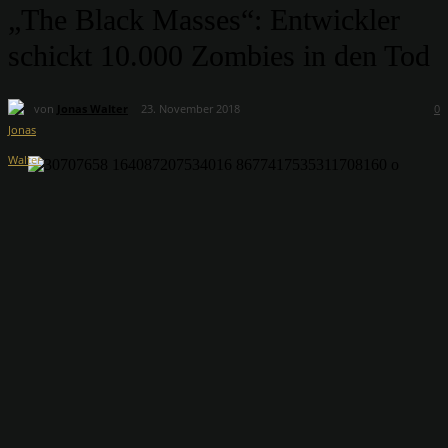
„The Black Masses“: Entwickler
schickt 10.000 Zombies in den Tod
von
Jonas Walter
23. November 2018
0