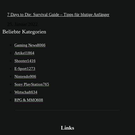
7 Days to Die: Survival Guide – Tipps für blutige Anfänger
25. Januar 2022
Beliebte Kategorien
Gaming News
8066
Artikel
1864
Shooter
1416
E-Sport
1273
Nintendo
906
Sony PlayStation
765
Wirtschaft
634
RPG & MMO
608
Links