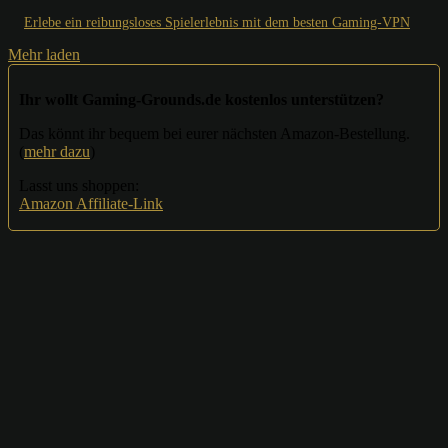
Erlebe ein reibungsloses Spielerlebnis mit dem besten Gaming-VPN
Mehr laden
Ihr wollt Gaming-Grounds.de kostenlos unterstützen?
Das könnt ihr bequem bei eurer nächsten Amazon-Bestellung.
(
mehr dazu
)
Lasst uns shoppen:
Amazon Affiliate-Link