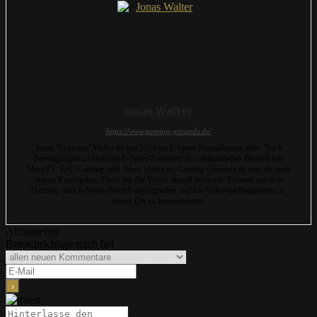
Jonas Walter
https://www.gaming-grounds.de/
Jonas 'Syncerus' Walter ist seit 2010 im E-Sport-Journalismus aktiv. Nach
Beteiligungen an diversen E-Sport-Projekten im redaktionellen Bereich wie
MaseTV, ESC Gaming oder Team Vertex ist Gaming-Grounds.de nun die erste
eigene Konzeption. Diese hat die Vision aktuell relevante Themen aus dem
Gaming- und E-Sport-Bereich aufzugreifen und für Videospielbegeisterte an
einem Ort zu konzentrieren.
Abonnieren
Benachrichtige mich bei