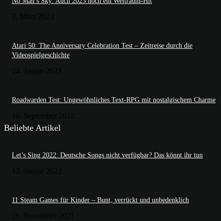
No Man’s Sky: Auch 2023 noch ein Weltraum-Hit
7. März 2023
Atari 50: The Anniversary Celebration Test – Zeitreise durch die
Videospielgeschichte
24. Januar 2023
Roadwarden Test: Ungewöhnliches Text-RPG mit nostalgischem Charme
16. September 2022
Beliebte Artikel
Let’s Sing 2022: Deutsche Songs nicht verfügbar? Das könnt ihr tun
12. Januar 2022
11 Steam Games für Kinder – Bunt, verrückt und unbedenklich
26. November 2021