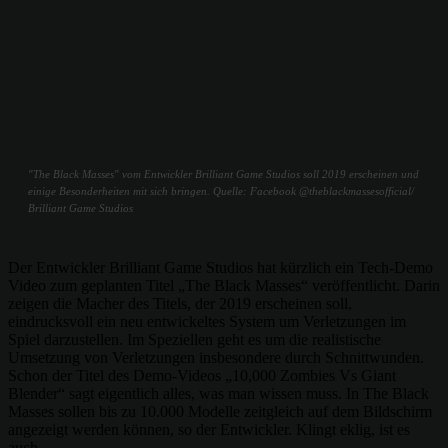
"The Black Masses" vom Entwickler Brilliant Game Studios soll 2019 erscheinen und
einige Besonderheiten mit sich bringen. Quelle: Facebook @theblackmassesofficial/
Brilliant Game Studios
Der Entwickler Brilliant Game Studios hat kürzlich ein Tech-Demo
Video zum geplanten Titel „The Black Masses“ veröffentlicht. Darin
zeigen die Macher des Titels, der 2019 erscheinen soll,
eindrucksvoll ein neu entwickeltes System um Verletzungen im
Spiel darzustellen. Im Speziellen geht es um die realistische
Umsetzung von Verletzungen insbesondere durch Schnittwunden.
Schon der Titel des Demo-Videos „10,000 Zombies Vs Giant
Blender“ sagt eigentlich alles, was man wissen muss. In The Black
Masses sollen bis zu 10.000 Modelle zeitgleich auf dem Bildschirm
angezeigt werden können, so der Entwickler. Klingt eklig, ist es
auch.