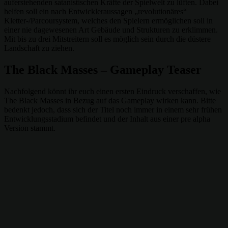
auferstehenden sa­ta­nis­tischen Kräfte der Spielwelt zu lüften. Dabei
helfen soll ein nach Entwickleraussagen „revolutionäres“
Kletter-/Parcoursystem, welches den Spielern ermöglichen soll in
einer nie dagewesenen Art Gebäude und Strukturen zu erklimmen.
Mit bis zu drei Mitstreitern soll es möglich sein durch die düstere
Landschaft zu ziehen.
The Black Masses – Gameplay Teaser
Nachfolgend könnt ihr euch einen ersten Eindruck verschaffen, wie
The Black Masses in Bezug auf das Gameplay wirken kann. Bitte
bedenkt jedoch, dass sich der Titel noch immer in einem sehr frühen
Entwicklungsstadium befindet und der Inhalt aus einer pre alpha
Version stammt.