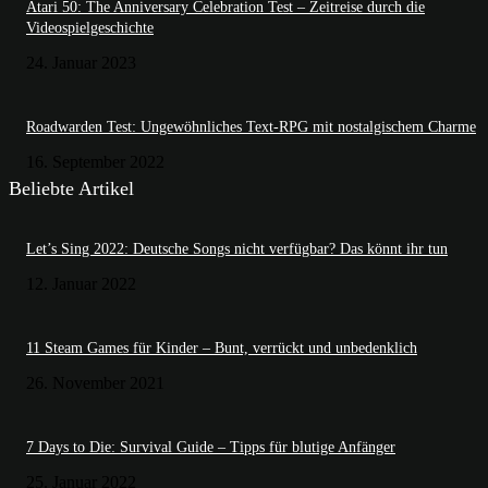
Atari 50: The Anniversary Celebration Test – Zeitreise durch die
Videospielgeschichte
24. Januar 2023
Roadwarden Test: Ungewöhnliches Text-RPG mit nostalgischem Charme
16. September 2022
Beliebte Artikel
Let’s Sing 2022: Deutsche Songs nicht verfügbar? Das könnt ihr tun
12. Januar 2022
11 Steam Games für Kinder – Bunt, verrückt und unbedenklich
26. November 2021
7 Days to Die: Survival Guide – Tipps für blutige Anfänger
25. Januar 2022