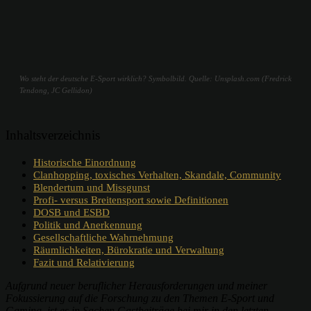
Wo steht der deutsche E-Sport wirklich? Symbolbild. Quelle: Unsplash.com (Fredrick
Tendong, JC Gellidon)
Inhaltsverzeichnis
Historische Einordnung
Clanhopping, toxisches Verhalten, Skandale, Community
Blendertum und Missgunst
Profi- versus Breitensport sowie Definitionen
DOSB und ESBD
Politik und Anerkennung
Gesellschaftliche Wahrnehmung
Räumlichkeiten, Bürokratie und Verwaltung
Fazit und Relativierung
Aufgrund neuer beruflicher Herausforderungen und meiner
Fokussierung auf die Forschung zu den Themen E-Sport und
Gaming, ist es in Sachen Gastbeiträge bei mir in den letzten