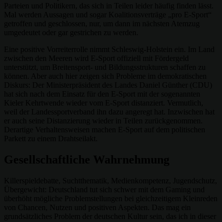
Parteien und Politikern, das sich in Teilen leider häufig finden lässt.
Mal werden Aussagen und sogar Koalitionsverträge „pro E-Sport“
getroffen und geschlossen, nur, um dann im nächsten Atemzug
umgedeutet oder gar gestrichen zu werden.
Eine positive Vorreiterrolle nimmt Schleswig-Holstein ein. Im Land
zwischen den Meeren wird E-Sport offiziell mit Fördergeld
unterstützt, um Breitensport- und Bildungsstrukturen schaffen zu
können. Aber auch hier zeigen sich Probleme im demokratischen
Diskurs: Der Ministerpräsident des Landes Daniel Günther (CDU)
hat sich nach dem Einsatz für den E-Sport mit der sogenannten
Kieler Kehrtwende wieder vom E-Sport distanziert. Vermutlich,
weil der Landessportverband ihn dazu angeregt hat. Inzwischen hat
er auch seine Distanzierung wieder in Teilen zurückgenommen.
Derartige Verhaltensweisen machen E-Sport auf dem politischen
Parkett zu einem Drahtseilakt.
Gesellschaftliche Wahrnehmung
Killerspieldebatte, Suchtthematik, Medienkompetenz, Jugendschutz,
Übergewicht: Deutschland tut sich schwer mit dem Gaming und
überhöht mögliche Problemstellungen bei gleichzeitigem Kleinreden
von Chancen, Nutzen und positiven Aspekten. Das mag ein
grundsätzliches Problem der deutschen Kultur sein, das ich in dieser