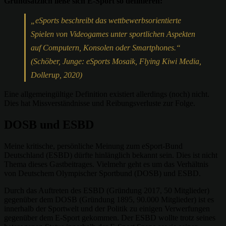
Grundsätzlich ließe sich E-Sport so definieren:
„eSports beschreibt das wettbewerbsorientierte
Spielen von Videogames unter sportlichen Aspekten
auf Computern, Konsolen oder Smartphones.“
(Schöber, Junge: eSports Mosaik, Flying Kiwi Media,
Dollerup, 2020)
Eine allgemeingültige Definition existiert allerdings (noch) nicht.
Dies hat Missverständnisse und Reibungsverluste zur Folge.
DOSB und ESBD
Meine kritische, persönliche Meinung zum eSport-Bund
Deutschland (ESBD) dürfte hinlänglich bekannt sein. Dies ist nicht
Thema dieses Gastbeitrages. Vielmehr geht es um das Verhältnis
von Deutschem Olympischer Sportbund (DOSB) und ESBD.
Durch das Auftreten des ESBD (Gründung 2017, 50 Mitglieder)
gegenüber dem DOSB (Gründung 1895, 90.000 Mitglieder) ist es
innerhalb der Sportwelt und der Politik zu einigen Verwerfungen
gegenüber dem E-Sport gekommen. Der ESBD wollte trotz seines