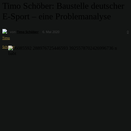
Timo Schöber: Baustelle deutscher
E-Sport – eine Problemanalyse
von
Timo Schöber
6. Mai 2020
0