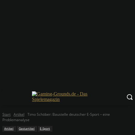
Start
Artikel
Timo Schöber: Baustelle deutscher E-Sport – eine
Problemanalyse
Artikel
Gastartikel
E-Sport