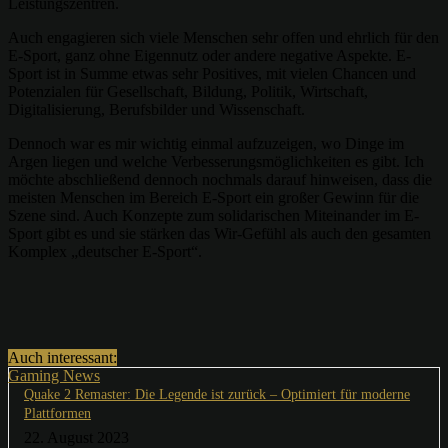
Leistungszentren.
Auch engagieren sich viele Menschen sehr offen und ehrlich für den
E-Sport, ganz ohne Eigennutz oder andere negative Aspekte. E-
Sport ist in Summe etwas sehr Positives, mit vielen Chancen und
Potenzialen für Gesellschaft, Bildung, Politik, Wirtschaft,
Digitalisierung, Berufsbilder und Wissenschaft.
Dennoch war es mir wichtig einmal aufzuzeigen, wo Dinge im
Argen liegen und welche Verbesserungsmöglichkeiten es gibt. Ich
möchte abschließend dennoch nochmals darauf hinweisen, dass die
meisten Menschen im Bereich E-Sport ein großer Gewinn für die
Szene sind. Auch Konzepte zum solidarischen Miteinander im E-
Sport gibt es und sie stärken das Wir-Gefühl als auch den gesamten
Komplex „deutscher E-Sport“.
Auch interessant:
Gaming News
Quake 2 Remaster: Die Legende ist zurück – Optimiert für moderne
Plattformen
22. August 2023