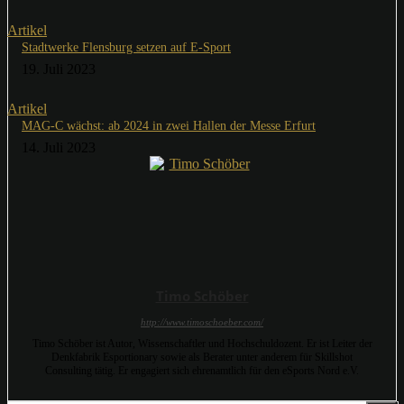
Artikel
Stadtwerke Flensburg setzen auf E-Sport
19. Juli 2023
Artikel
MAG-C wächst: ab 2024 in zwei Hallen der Messe Erfurt
14. Juli 2023
Timo Schöber
http://www.timoschoeber.com/
Timo Schöber ist Autor, Wissenschaftler und Hochschuldozent. Er ist Leiter der
Denkfabrik Esportionary sowie als Berater unter anderem für Skillshot
Consulting tätig. Er engagiert sich ehrenamtlich für den eSports Nord e.V.