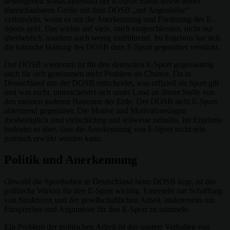
heterogenen Status innerhalb der E-Sport Szene sowie seiner
überschaubaren Größe mit dem DOSB „auf Augenhöhe“
verhandeln, wenn es um die Anerkennung und Förderung des E-
Sports geht. Das wirkte auf viele, mich eingeschlossen, nicht nur
überheblich, sondern auch wenig zielführend. Im Ergebnis hat sich
die kritische Haltung des DOSB dem E-Sport gegenüber verstärkt.
Der DOSB wiederum ist für den deutschen E-Sport gegenwärtig
auch für sich genommen mehr Problem als Chance. Da in
Deutschland nur der DOSB entscheidet, was offiziell als Sport gilt
und was nicht, unterscheidet sich unser Land an dieser Stelle von
den meisten anderen Nationen der Erde. Der DOSB steht E-Sport
ablehnend gegenüber. Die Motive und Motivationslagen
diesbezüglich sind vielschichtig und teilweise nebulös. Im Ergebnis
bedeutet es aber, dass die Anerkennung von E-Sport nicht rein
politisch erwirkt werden kann.
Politik und Anerkennung
Obwohl die Sporthoheit in Deutschland beim DOSB liegt, ist das
politische Wirken für den E-Sport wichtig. Einerseits zur Schaffung
von Strukturen und der gesellschaftlichen Arbeit, andererseits um
Fürsprecher und Argumente für den E-Sport zu sammeln.
Ein Problem der politischen Arbeit ist das unstete Verhalten von