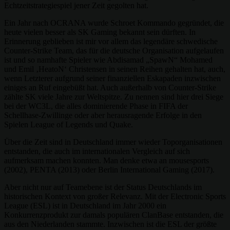
Echtzeitstrategiespiel jener Zeit gegolten hat.
Ein Jahr nach OCRANA wurde Schroet Kommando gegründet, die
heute vielen besser als SK Gaming bekannt sein dürften. In
Erinnerung geblieben ist mir vor allem das legendäre schwedische
Counter-Strike Team, das für die deutsche Organisation aufgelaufen
ist und so namhafte Spieler wie Abdisamad „SpawN“ Mohamed
und Emil ‚HeatoN‘ Christensen in seinen Reihen gehalten hat, auch,
wenn Letzterer aufgrund seiner finanziellen Eskapaden inzwischen
einiges an Ruf eingebüßt hat. Auch außerhalb von Counter-Strike
zählte SK viele Jahre zur Weltspitze. Zu nennen sind hier drei Siege
bei der WC3L, die alles dominierende Phase in FIFA der
Schellhase-Zwillinge oder aber herausragende Erfolge in den
Spielen League of Legends und Quake.
Über die Zeit sind in Deutschland immer wieder Toporganisationen
entstanden, die auch im internationalen Vergleich auf sich
aufmerksam machen konnten. Man denke etwa an mousesports
(2002), PENTA (2013) oder Berlin International Gaming (2017).
Aber nicht nur auf Teamebene ist der Status Deutschlands im
historischen Kontext von großer Relevanz. Mit der Electronic Sports
League (ESL) ist in Deutschland im Jahr 2000 ein
Konkurrenzprodukt zur damals populären ClanBase entstanden, die
aus den Niederlanden stammte. Inzwischen ist die ESL der größte