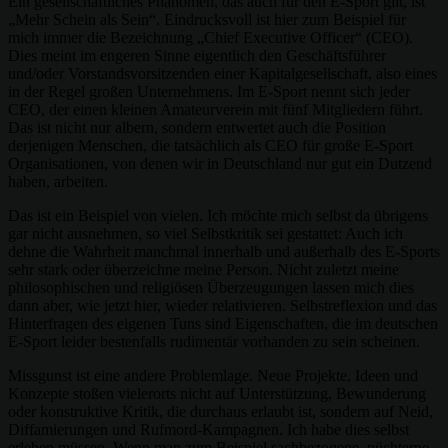
Ein gesellschaftliches Phänomen, das auch für den E-Sport gilt, ist
„Mehr Schein als Sein“. Eindrucksvoll ist hier zum Beispiel für
mich immer die Bezeichnung „Chief Executive Officer“ (CEO).
Dies meint im engeren Sinne eigentlich den Geschäftsführer
und/oder Vorstandsvorsitzenden einer Kapitalgesellschaft, also eines
in der Regel großen Unternehmens. Im E-Sport nennt sich jeder
CEO, der einen kleinen Amateurverein mit fünf Mitgliedern führt.
Das ist nicht nur albern, sondern entwertet auch die Position
derjenigen Menschen, die tatsächlich als CEO für große E-Sport
Organisationen, von denen wir in Deutschland nur gut ein Dutzend
haben, arbeiten.
Das ist ein Beispiel von vielen. Ich möchte mich selbst da übrigens
gar nicht ausnehmen, so viel Selbstkritik sei gestattet: Auch ich
dehne die Wahrheit manchmal innerhalb und außerhalb des E-Sports
sehr stark oder überzeichne meine Person. Nicht zuletzt meine
philosophischen und religiösen Überzeugungen lassen mich dies
dann aber, wie jetzt hier, wieder relativieren. Selbstreflexion und das
Hinterfragen des eigenen Tuns sind Eigenschaften, die im deutschen
E-Sport leider bestenfalls rudimentär vorhanden zu sein scheinen.
Missgunst ist eine andere Problemlage. Neue Projekte, Ideen und
Konzepte stoßen vielerorts nicht auf Unterstützung, Bewunderung
oder konstruktive Kritik, die durchaus erlaubt ist, sondern auf Neid,
Diffamierungen und Rufmord-Kampagnen. Ich habe dies selbst
erleben müssen. Wenn man zum Beispiel sachbezogene, nüchterne