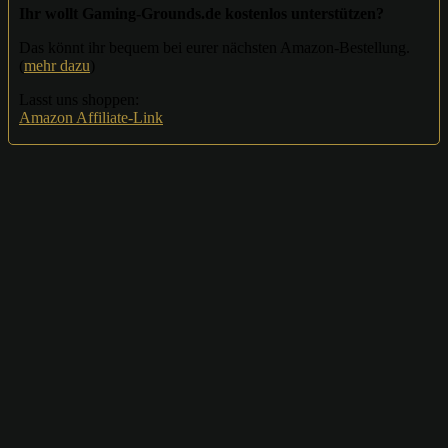
Ihr wollt Gaming-Grounds.de kostenlos unterstützen?
Das könnt ihr bequem bei eurer nächsten Amazon-Bestellung.
(
mehr dazu
)
Lasst uns shoppen:
Amazon Affiliate-Link