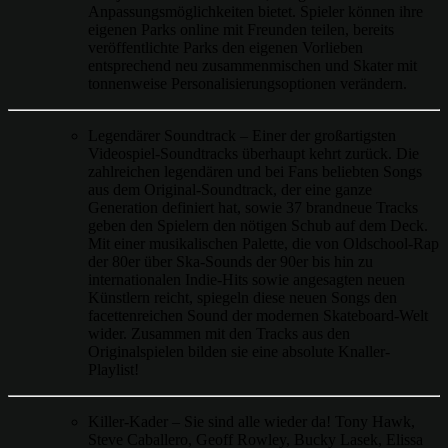
Anpassungsmöglichkeiten bietet. Spieler können ihre
eigenen Parks online mit Freunden teilen, bereits
veröffentlichte Parks den eigenen Vorlieben
entsprechend neu zusammenmischen und Skater mit
tonnenweise Personalisierungsoptionen verändern.
Legendärer Soundtrack – Einer der großartigsten
Videospiel-Soundtracks überhaupt kehrt zurück. Die
zahlreichen legendären und bei Fans beliebten Songs
aus dem Original-Soundtrack, der eine ganze
Generation definiert hat, sowie 37 brandneue Tracks
geben den Spielern den nötigen Schub auf dem Deck.
Mit einer musikalischen Palette, die von Oldschool-Rap
der 80er über Ska-Sounds der 90er bis hin zu
internationalen Indie-Hits sowie angesagten neuen
Künstlern reicht, spiegeln diese neuen Songs den
facettenreichen Sound der modernen Skateboard-Welt
wider. Zusammen mit den Tracks aus den
Originalspielen bilden sie eine absolute Knaller-
Playlist!
Killer-Kader – Sie sind alle wieder da! Tony Hawk,
Steve Caballero, Geoff Rowley, Bucky Lasek, Elissa