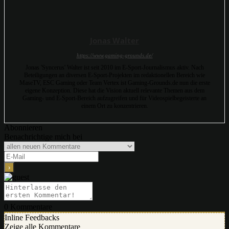
Jonas Walter
https://www.gaming-grounds.de/
Jonas 'Syncerus' Walter ist seit 2010 im E-Sport-Journalismus aktiv. Nach
Beteiligungen an diversen E-Sport-Projekten im redaktionellen Bereich wie
MaseTV, ESC Gaming oder Team Vertex ist Gaming-Grounds.de nun die erste
eigene Konzeption. Diese hat die Vision aktuell relevante Themen aus dem
Gaming- und E-Sport-Bereich aufzugreifen und für Videospielbegeisterte an
einem Ort zu konzentrieren.
Abonnieren
Benachrichtige mich bei
0
Kommentare
Inline Feedbacks
Zeige alle Kommentare