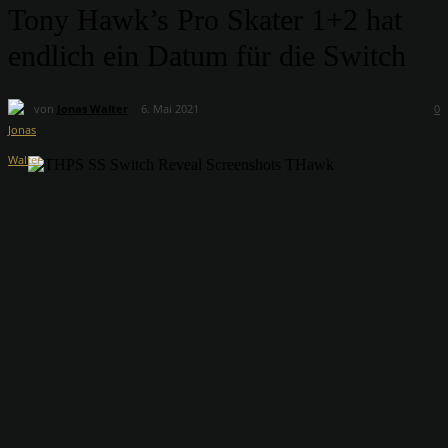
Tony Hawk’s Pro Skater 1+2 hat
endlich ein Datum für die Switch
von
Jonas Walter
6. Mai 2021
0