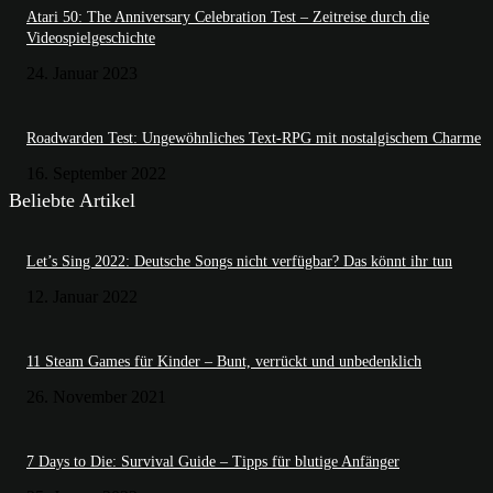
Atari 50: The Anniversary Celebration Test – Zeitreise durch die
Videospielgeschichte
24. Januar 2023
Roadwarden Test: Ungewöhnliches Text-RPG mit nostalgischem Charme
16. September 2022
Beliebte Artikel
Let’s Sing 2022: Deutsche Songs nicht verfügbar? Das könnt ihr tun
12. Januar 2022
11 Steam Games für Kinder – Bunt, verrückt und unbedenklich
26. November 2021
7 Days to Die: Survival Guide – Tipps für blutige Anfänger