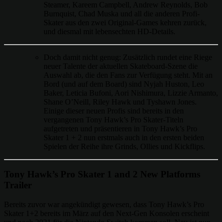
Steamer, Kareem Campbell, Andrew Reynolds, Bob
Burnquist, Chad Muska und all die anderen Profi-
Skater aus den zwei Original-Games kehren zurück,
und diesmal mit lebensechten HD-Details.
Doch damit nicht genug: Zusätzlich rundet eine Riege
neuer Talente der aktuellen Skateboard-Szene die
Auswahl ab, die den Fans zur Verfügung steht. Mit an
Bord (und auf dem Board) sind Nyjah Huston, Leo
Baker, Leticia Bufoni, Aori Nishimura, Lizzie Armanto,
Shane O’Neill, Riley Hawk und Tyshawn Jones.
Einige dieser neuen Profis sind bereits in den
vergangenen Tony Hawk’s Pro Skater-Titeln
aufgetreten und präsentieren in Tony Hawk’s Pro
Skater 1 + 2 nun erstmals auch in den ersten beiden
Spielen der Reihe ihre Grinds, Ollies und Kickflips.
Tony Hawk’s Pro Skater 1 and 2 New Platforms
Trailer
Bereits zuvor war angekündigt gewesen, dass Tony Hawk’s Pro
Skater 1+2 bereits im März auf den Next-Gen Konsolen erscheint