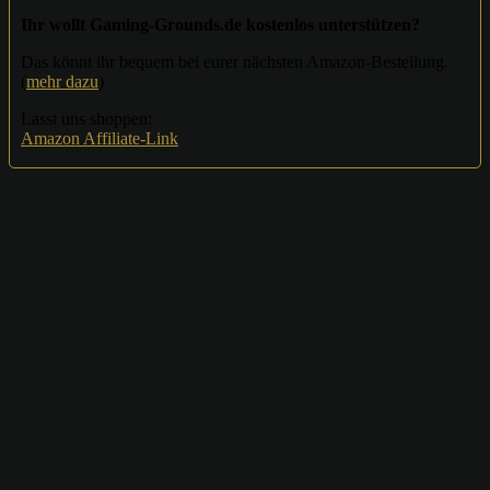
Ihr wollt Gaming-Grounds.de kostenlos unterstützen?
Das könnt ihr bequem bei eurer nächsten Amazon-Bestellung.
(
mehr dazu
)
Lasst uns shoppen:
Amazon Affiliate-Link