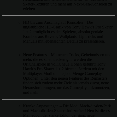
Skater-Texturen und mehr auf Next-Gen-Konsolen zu
erleben.
HD bis zum Anschlag auf Konsolen – Die
unglaubliche HD-Grafik von Tony Hawk’s Pro Skater
1 + 2 ermöglicht es den Spielern, absolut geniale
Kombos aus Reverts, Wallplants, Lip-Tricks und
Manuals mit lebensechten Details zu präsentieren.
Neue Features – Mit neuen Tricks, Geheimnissen und
mehr, die es zu entdecken gilt, werden die
Originalspiele in völlig neue Höhen geführt! Tony
Hawk’s Pro Skater 1 + 2 bietet außerdem mit den
Multiplayer-Modi online jede Menge Gameplay-
Optionen. Unter den neuen Features des Remasters
finden sich zudem mehr Ziele als jemals zuvor, neue
Herausforderungen, um das Gameplay aufzumotzen,
und mehr.
Kranke Anpassungen – Die Modi Mach-dir-den-Park
und Mach-dir-den-Skater sind zurück! Neu ist dieses
Mal jedoch der starke Editor, der ganz neue