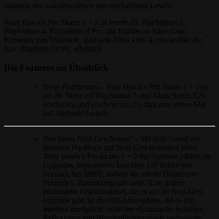
erinnern, mit wunderschönen neu erschaffenen Leveln.
Tony Hawk’s Pro Skater 1 + 2 ist bereits für PlayStation 5,
PlayStation 4, PlayStation 4 Pro, die Familie an Xbox One-
Konsolen von Microsoft, inklusive Xbox One X, sowie über die
Epic-Plattform für PC erhältlich.
Die Features im Überblick
Neue Plattformen – Tony Hawk’s Pro Skater 1 + 2 ist
am 26. März auf PlayStation 5 und Xbox Series X|S
erschienen und erscheint am 25. Juni zum ersten Mal
auf Nintendo Switch.
Was bietet Next-Gen Neues? – Mit dem Vorteil der
besseren Hardware auf Next-Gen-Konsolen bietet
Tony Hawk’s Pro Skater 1 + 2 den Spielern zahlreiche
Upgrades, etwa extrem knackige 120 Bilder pro
Sekunde bei 1080P, natives 4K mit 60 Bildern pro
Sekunde1, Raumklang und mehr. Eine andere
prominente Grafikfunktion, die es nur im Next-Gen-
Upgrade gibt, ist die Hifi-Atmosphäre, die es den
Spielern ermöglicht, schärfere dynamische Schatten,
Reflexionen und Blendenflecken sowie verbesserte