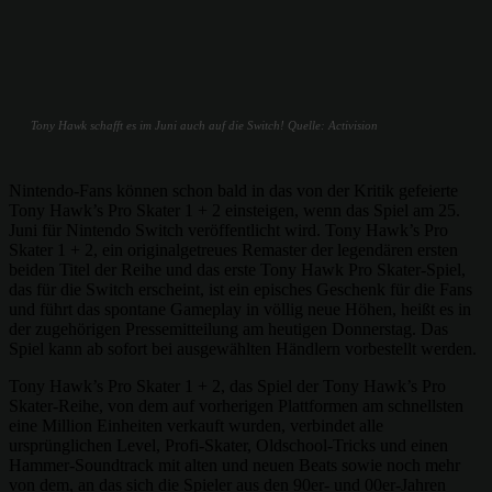
Tony Hawk schafft es im Juni auch auf die Switch! Quelle: Activision
Nintendo-Fans können schon bald in das von der Kritik gefeierte
Tony Hawk’s Pro Skater 1 + 2 einsteigen, wenn das Spiel am 25.
Juni für Nintendo Switch veröffentlicht wird. Tony Hawk’s Pro
Skater 1 + 2, ein originalgetreues Remaster der legendären ersten
beiden Titel der Reihe und das erste Tony Hawk Pro Skater-Spiel,
das für die Switch erscheint, ist ein episches Geschenk für die Fans
und führt das spontane Gameplay in völlig neue Höhen, heißt es in
der zugehörigen Pressemitteilung am heutigen Donnerstag. Das
Spiel kann ab sofort bei ausgewählten Händlern vorbestellt werden.
Tony Hawk’s Pro Skater 1 + 2, das Spiel der Tony Hawk’s Pro
Skater-Reihe, von dem auf vorherigen Plattformen am schnellsten
eine Million Einheiten verkauft wurden, verbindet alle
ursprünglichen Level, Profi-Skater, Oldschool-Tricks und einen
Hammer-Soundtrack mit alten und neuen Beats sowie noch mehr
von dem, an das sich die Spieler aus den 90er- und 00er-Jahren