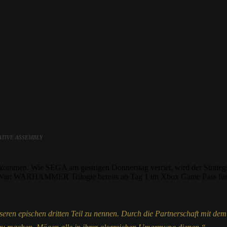
REATIVE ASSEMBLY
mmen. Wie SEGA am gestrigen Donnerstag verriet, wird der Strategie
l War: WARHAMMER Trilogie bereits ab Tag 1 im Xbox Game Pass für 
unseren epischen dritten Teil zu nennen. Durch die Partnerschaft mit d