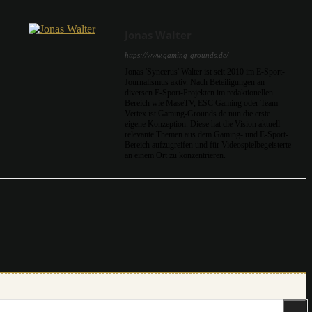
Jonas Walter
https://www.gaming-grounds.de/
Jonas 'Syncerus' Walter ist seit 2010 im E-Sport-
Journalismus aktiv. Nach Beteiligungen an
diversen E-Sport-Projekten im redaktionellen
Bereich wie MaseTV, ESC Gaming oder Team
Vertex ist Gaming-Grounds.de nun die erste
eigene Konzeption. Diese hat die Vision aktuell
relevante Themen aus dem Gaming- und E-Sport-
Bereich aufzugreifen und für Videospielbegeisterte
an einem Ort zu konzentrieren.