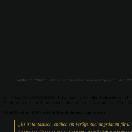
Total War: WARHAMMER 3 hat einen Releasetermin bekommen! Quelle: SEGA / C
Total War: WARHAMMER III hat einen offiziellen Releasetermin beko
Meldung in diesem Rahmen ist zudem, dass der Abschluss der Tota
Chief Product Officer Rob Bartholomew sagt dazu:
„Es ist fantastisch, endlich ein Veröffentlichungsdatum für 