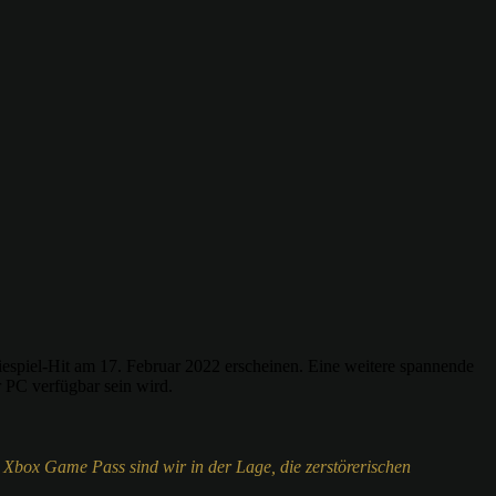
spiel-Hit am 17. Februar 2022 erscheinen. Eine weitere spannende
PC verfügbar sein wird.
em Xbox Game Pass sind wir in der Lage, die zerstörerischen