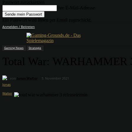
Passwort zurücksetzen
Ihre E-Mail-Adresse
Ein Passwort wird Ihnen per Email zugeschickt.
Anmelden / Beitreten
Gaming News
Strategie
Total War: WARHAMMER 3 – 
von
Jonas Walter
5. November 2021