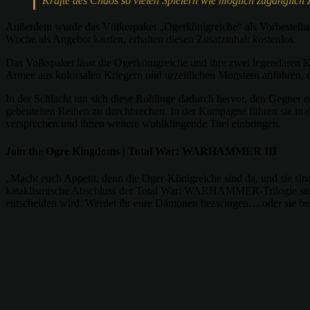
Kräfte des Chaos so vielen Spielern wie möglich zugänglich
Außerdem wurde das Völkerpaket „Ogerkönigreiche“ als Vorbestellung
Woche als Angebot kaufen, erhalten diesen Zusatzinhalt kostenlos.
Das Volkspaket lässt die Ogerkönigreiche und ihre zwei legendären
Armee aus kolossalen Kriegern und urzeitlichen Monstern anführen, di
In der Schlacht tun sich diese Rohlinge dadurch hervor, den Gegner e
gebeutelten Reihen zu durchbrechen. In der Kampagne führen sie in d
versprechen und ihnen weitere wohlklingende Titel einbringen.
Join the Ogre Kingdoms | Total War: WARHAMMER III
„Macht euch Appetit, denn die Oger-Königreiche sind da, und sie s
kataklismische Abschluss der Total War: WARHAMMER-Trilogie steht b
entscheiden wird. Werdet ihr eure Dämonen bezwingen… oder sie be