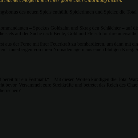
 zu machen. Mögen alle in ihrer glorreichen Umarmung dienen.“
sbonus des neuen Spiels enthüllt. Spielerinnen und Spieler, die Tot
 Kommandanten – Speckus Goldzahn und Skrag den Schlächter – auf die
e stets auf der Suche nach Beute, Gold und Fleisch für ihre unersättli
rst aus der Ferne mit ihrer Feuerkraft zu bombardieren, um dann mit ei
en Trauerbergen von ihren Nomadenlagern aus einen blutigen Krieg. Sie
ind bereit für ein Festmahl.“ – Mit diesen Worten kündigen die Tot
evor. Versammelt eure Streitkräfte und betretet das Reich des Chaos,
herrschen?