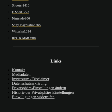
Shooter
1416
E-Sport
1273
Nintendo
906
Sony PlayStation
765
Wirtschaft
634
RPG & MMO
608
Links
Kontakt
Mediadaten
Impressum / Disclaimer
Datenschutzerklärung
Privatsphäre-Einstellungen ändern
Historie der Privatsphäre-Einstellungen
Einwilligungen widerrufen