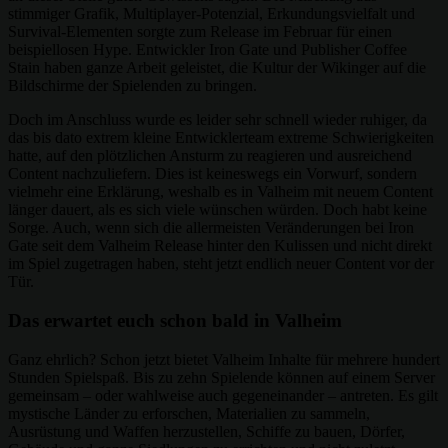
stimmiger Grafik, Multiplayer-Potenzial, Erkundungsvielfalt und
Survival-Elementen sorgte zum Release im Februar für einen
beispiellosen Hype. Entwickler Iron Gate und Publisher Coffee
Stain haben ganze Arbeit geleistet, die Kultur der Wikinger auf die
Bildschirme der Spielenden zu bringen.
Doch im Anschluss wurde es leider sehr schnell wieder ruhiger, da
das bis dato extrem kleine Entwicklerteam extreme Schwierigkeiten
hatte, auf den plötzlichen Ansturm zu reagieren und ausreichend
Content nachzuliefern. Dies ist keineswegs ein Vorwurf, sondern
vielmehr eine Erklärung, weshalb es in Valheim mit neuem Content
länger dauert, als es sich viele wünschen würden. Doch habt keine
Sorge. Auch, wenn sich die allermeisten Veränderungen bei Iron
Gate seit dem Valheim Release hinter den Kulissen und nicht direkt
im Spiel zugetragen haben, steht jetzt endlich neuer Content vor der
Tür.
Das erwartet euch schon bald in Valheim
Ganz ehrlich? Schon jetzt bietet Valheim Inhalte für mehrere hundert
Stunden Spielspaß. Bis zu zehn Spielende können auf einem Server
gemeinsam – oder wahlweise auch gegeneinander – antreten. Es gilt
mystische Länder zu erforschen, Materialien zu sammeln,
Ausrüstung und Waffen herzustellen, Schiffe zu bauen, Dörfer,