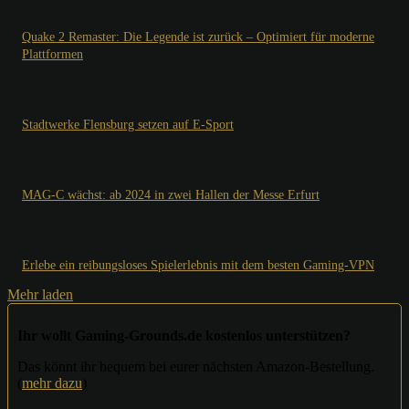
Quake 2 Remaster: Die Legende ist zurück – Optimiert für moderne
Plattformen
Stadtwerke Flensburg setzen auf E-Sport
MAG-C wächst: ab 2024 in zwei Hallen der Messe Erfurt
Erlebe ein reibungsloses Spielerlebnis mit dem besten Gaming-VPN
Mehr laden
Ihr wollt Gaming-Grounds.de kostenlos unterstützen?
Das könnt ihr bequem bei eurer nächsten Amazon-Bestellung.
(
mehr dazu
)