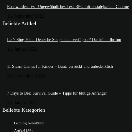
Roadwarden Test: Ungewöhnliches Text-RPG mit nostalgischem Charme
16. September 2022
Beliebte Artikel
Let’s Sing 2022: Deutsche Songs nicht verfügbar? Das könnt ihr tun
12. Januar 2022
11 Steam Games für Kinder – Bunt, verrückt und unbedenklich
26. November 2021
7 Days to Die: Survival Guide – Tipps für blutige Anfänger
25. Januar 2022
Beliebte Kategorien
Gaming News
8066
Artikel
1864