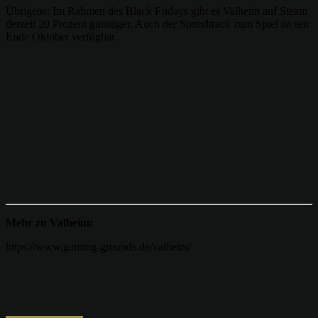
Übrigens: Im Rahmen des Black Fridays gibt es Valheim auf Steam
derzeit 20 Prozent günstiger. Auch der Soundtrack zum Spiel ist seit
Ende Oktober verfügbar.
Mehr zu Valheim:
https://www.gaming-grounds.de/valheim/