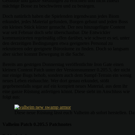
Gebäude und ganze Siedlungen zu errichten und nicht zuletzt
mächtige Bosse zu beschwören und zu besiegen.
Doch natürlich haben die Spielenden irgendwann jedes Biom
erkundet, jedes Material gefunden, Burgen gebaut und jeden Boss
ein kleines Stück kürzer gemacht. Der neu hinzugefügte Content
war seit Februar doch sehr überschaubar. Die Entwickler
kommunizierten regelmäßig offen darüber, wie schwer es sei, unter
den derzeitigen Bedingungen etwa geeignetes Personal zu
rekrutieren oder geeignete Büroräume zu finden. Doch so langsam
aber sicher kommt Bewegung in die Sache.
Bereits am gestrigen Donnerstag veröffentlichte Iron Gate einen
kleinen Content Patch unter der Versionsnummer 0.205.5, der nicht
nur einige Bugs behob, sondern auch dem Sumpf-Terrain ein wenig
neues Leben einhauchte. Wer dort genau erkundet, stößt
gegebenenfalls sogar auf ein komplett neues Material, aus dem ihr
eine ganze Rüstung anfertigen könnt. Diese sieht im Anschluss wie
folgt aus:
Diese neue Rüstung lässt euch Valheim ab sofort herstellen. D
Valheim Patch 0.205.5 Patchnotes