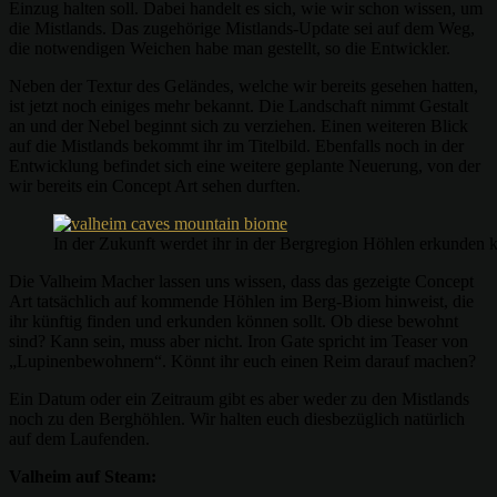
Einzug halten soll. Dabei handelt es sich, wie wir schon wissen, um
die Mistlands. Das zugehörige Mistlands-Update sei auf dem Weg,
die notwendigen Weichen habe man gestellt, so die Entwickler.
Neben der Textur des Geländes, welche wir bereits gesehen hatten,
ist jetzt noch einiges mehr bekannt. Die Landschaft nimmt Gestalt
an und der Nebel beginnt sich zu verziehen. Einen weiteren Blick
auf die Mistlands bekommt ihr im Titelbild. Ebenfalls noch in der
Entwicklung befindet sich eine weitere geplante Neuerung, von der
wir bereits ein Concept Art sehen durften.
In der Zukunft werdet ihr in der Bergregion Höhlen erkunden k
Die Valheim Macher lassen uns wissen, dass das gezeigte Concept
Art tatsächlich auf kommende Höhlen im Berg-Biom hinweist, die
ihr künftig finden und erkunden können sollt. Ob diese bewohnt
sind? Kann sein, muss aber nicht. Iron Gate spricht im Teaser von
„Lupinenbewohnern“. Könnt ihr euch einen Reim darauf machen?
Ein Datum oder ein Zeitraum gibt es aber weder zu den Mistlands
noch zu den Berghöhlen. Wir halten euch diesbezüglich natürlich
auf dem Laufenden.
Valheim auf Steam: