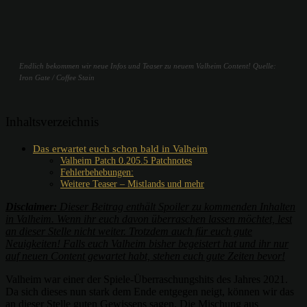
Endlich bekommen wir neue Infos und Teaser zu neuem Valheim Content! Quelle:
Iron Gate / Coffee Stain
Inhaltsverzeichnis
Das erwartet euch schon bald in Valheim
Valheim Patch 0.205.5 Patchnotes
Fehlerbehebungen:
Weitere Teaser – Mistlands und mehr
Disclaimer:
Dieser Beitrag enthält Spoiler zu kommenden Inhalten
in Valheim. Wenn ihr euch davon überraschen lassen möchtet, lest
an dieser Stelle nicht weiter. Trotzdem auch für euch gute
Neuigkeiten! Falls euch Valheim bisher begeistert hat und ihr nur
auf neuen Content gewartet habt, stehen euch gute Zeiten bevor!
Valheim war einer der Spiele-Überraschungshits des Jahres 2021.
Da sich dieses nun stark dem Ende entgegen neigt, können wir das
an dieser Stelle guten Gewissens sagen. Die Mischung aus