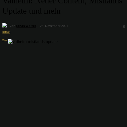
Valheim: Neuer Content, Mistlands
Update und mehr
von
Jonas Walter
26. November 2021
0