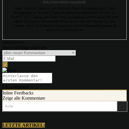
https://www.gaming-grounds.de/
Jonas 'Syncerus' Walter ist seit 2010 im E-Sport-Journalismus aktiv. Nach
Beteiligungen an diversen E-Sport-Projekten im redaktionellen Bereich wie
MaseTV, ESC Gaming oder Team Vertex ist Gaming-Grounds.de nun die erste
eigene Konzeption. Diese hat die Vision aktuell relevante Themen aus dem
Gaming- und E-Sport-Bereich aufzugreifen und für Videospielbegeisterte an
einem Ort zu konzentrieren.
Abonnieren
Benachrichtige mich bei
0
Kommentare
Inline Feedbacks
Zeige alle Kommentare
Suche
LETZTE ARTIKEL: