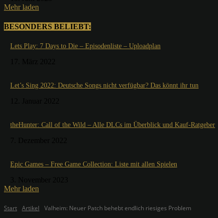
Mehr laden
BESONDERS BELIEBT:
Lets Play: 7 Days to Die – Episodenliste – Uploadplan
17. März 2022
Let’s Sing 2022: Deutsche Songs nicht verfügbar? Das könnt ihr tun
12. Januar 2022
theHunter: Call of the Wild – Alle DLCs im Überblick und Kauf-Ratgeber
7. Dezember 2022
Epic Games – Free Game Collection: Liste mit allen Spielen
3. November 2023
Mehr laden
Start
Artikel
Valheim: Neuer Patch behebt endlich riesiges Problem