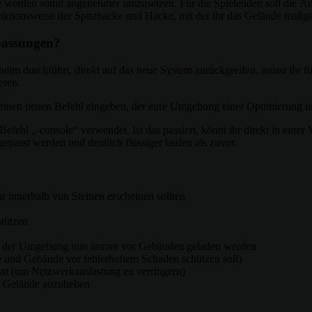
te werden somit angenehmer umzusetzen. Für die Spielenden soll die 
nktionsweise der Spitzhacke und Hacke, mit der ihr das Gelände maßge
npassungen?
lheim durchführt, direkt auf das neue System zurückgreifen, müsst ihr
eren.
st, einen neuen Befehl eingeben, der eure Umgebung einer Optimierung un
Befehl „-console“ verwendet. Ist das passiert, könnt ihr direkt in eure
epasst werden und deutlich flüssiger laufen als zuvor.
 innerhalb von Steinen erscheinen sollten
stützen
an der Umgebung nun immer vor Gebäuden geladen werden
e und Gebäude vor fehlerhaftem Schaden schützen soll)
asst (um Netzwerkauslastung zu verringern)
ke Gelände anzuheben