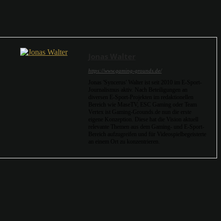
Jonas Walter
https://www.gaming-grounds.de/
Jonas 'Syncerus' Walter ist seit 2010 im E-Sport-
Journalismus aktiv. Nach Beteiligungen an
diversen E-Sport-Projekten im redaktionellen
Bereich wie MaseTV, ESC Gaming oder Team
Vertex ist Gaming-Grounds.de nun die erste
eigene Konzeption. Diese hat die Vision aktuell
relevante Themen aus dem Gaming- und E-Sport-
Bereich aufzugreifen und für Videospielbegeisterte
an einem Ort zu konzentrieren.