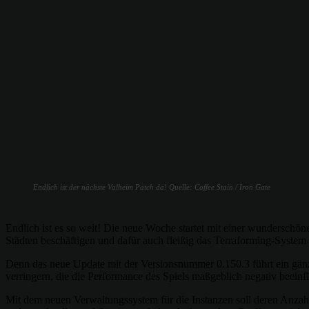
Endlich ist der nächste Valheim Patch da! Quelle: Coffee Stain / Iron Gate
Endlich ist es so weit! Die neue Woche startet mit einer wunderschö
Städten beschäftigen und dafür auch fleißig das Terraforming-System
Denn das neue Update mit der Versionsnummer 0.150.3 führt ein gänz
verringern, die die Performance des Spiels maßgeblich negativ beeinf
Mit dem neuen Verwaltungssystem für die Instanzen soll deren Anzah