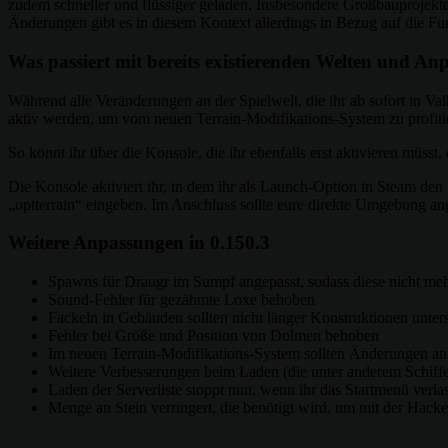
zudem schneller und flüssiger geladen. Insbesondere Großbauprojek
Änderungen gibt es in diesem Kontext allerdings in Bezug auf die Fu
Was passiert mit bereits existierenden Welten und A
Während alle Veränderungen an der Spielwelt, die ihr ab sofort in Va
aktiv werden, um vom neuen Terrain-Modifikations-System zu profiti
So könnt ihr über die Konsole, die ihr ebenfalls erst aktivieren müs
Die Konsole aktiviert ihr, in dem ihr als Launch-Option in Steam den 
„optterrain“ eingeben. Im Anschluss sollte eure direkte Umgebung ang
Weitere Anpassungen in 0.150.3
Spawns für Draugr im Sumpf angepasst, sodass diese nicht mehr
Sound-Fehler für gezähmte Loxe behoben
Fackeln in Gebäuden sollten nicht länger Konstruktionen unter
Fehler bei Größe und Position von Dolmen behoben
Im neuen Terrain-Modifikations-System sollten Änderungen 
Weitere Verbesserungen beim Laden (die unter anderem Schiff
Laden der Serverliste stoppt nun, wenn ihr das Startmenü verl
Menge an Stein verringert, die benötigt wird, um mit der Hac