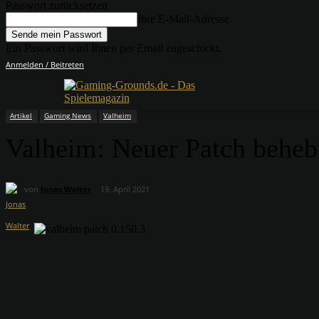
Passwort zurücksetzen
Ihre E-Mail-Adresse
Ein Passwort wird Ihnen per Email zugeschickt.
Anmelden / Beitreten
Artikel
Gaming News
Valheim
Valheim: Neuer Patch behebt
von
Jonas Walter
19. April 2021