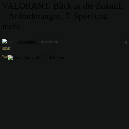
VALORANT: Blick in die Zukunft
– Anforderungen, E-Sport und
mehr
von
Jonas Walter
10. April 2020
0