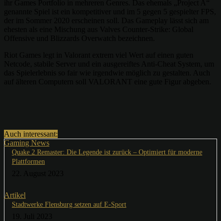
ihr Games Portfolio in mehreren Genres. Das ehemals „Project A“
genannte Spiel ist ein kompetitiver und im 5 gegen 5 gespielter FPS,
der im Sommer 2020 erscheinen soll. Das Gameplay lässt sich am
ehesten als eine Mischung aus Valves Counter-Strike: Global
Offensive und Blizzards Overwatch bezeichnen.
Riot Games legt in Valorant extrem viel Wert auf einen guten
Netcode, stabile Server und ein ausgereiftes Anti-Cheat System, um
das Spielerlebnis so fair wie irgendwie möglich zu gestalten. Auch
auf älteren Computern soll VALORANT eine gute Figur abgeben.
Auch interessant:
Gaming News
Quake 2 Remaster: Die Legende ist zurück – Optimiert für moderne
Plattformen
22. August 2023
Artikel
Stadtwerke Flensburg setzen auf E-Sport
19. Juli 2023