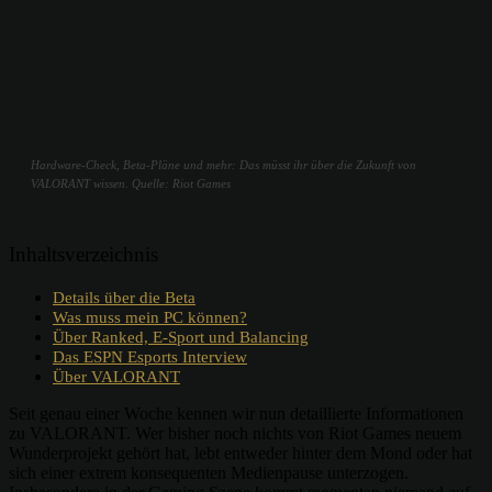
Hardware-Check, Beta-Pläne und mehr: Das müsst ihr über die Zukunft von
VALORANT wissen. Quelle: Riot Games
Inhaltsverzeichnis
Details über die Beta
Was muss mein PC können?
Über Ranked, E-Sport und Balancing
Das ESPN Esports Interview
Über VALORANT
Seit genau einer Woche kennen wir nun detaillierte Informationen
zu VALORANT. Wer bisher noch nichts von Riot Games neuem
Wunderprojekt gehört hat, lebt entweder hinter dem Mond oder hat
sich einer extrem konsequenten Medienpause unterzogen.