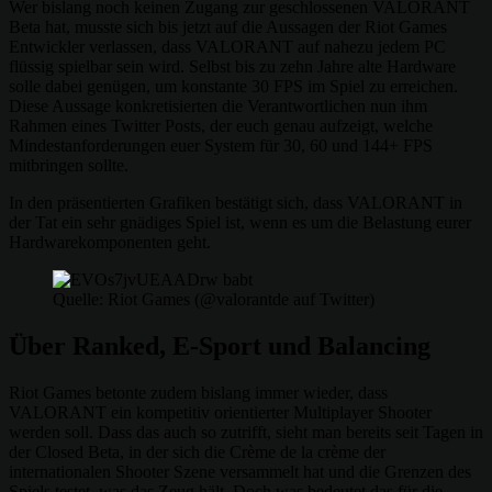
Wer bislang noch keinen Zugang zur geschlossenen VALORANT
Beta hat, musste sich bis jetzt auf die Aussagen der Riot Games
Entwickler verlassen, dass VALORANT auf nahezu jedem PC
flüssig spielbar sein wird. Selbst bis zu zehn Jahre alte Hardware
solle dabei genügen, um konstante 30 FPS im Spiel zu erreichen.
Diese Aussage konkretisierten die Verantwortlichen nun ihm
Rahmen eines Twitter Posts, der euch genau aufzeigt, welche
Mindestanforderungen euer System für 30, 60 und 144+ FPS
mitbringen sollte.
In den präsentierten Grafiken bestätigt sich, dass VALORANT in
der Tat ein sehr gnädiges Spiel ist, wenn es um die Belastung eurer
Hardwarekomponenten geht.
Quelle: Riot Games (@valorantde auf Twitter)
Über Ranked, E-Sport und Balancing
Riot Games betonte zudem bislang immer wieder, dass
VALORANT ein kompetitiv orientierter Multiplayer Shooter
werden soll. Dass das auch so zutrifft, sieht man bereits seit Tagen in
der Closed Beta, in der sich die Crème de la crème der
internationalen Shooter Szene versammelt hat und die Grenzen des
Spiels testet, was das Zeug hält. Doch was bedeutet das für die