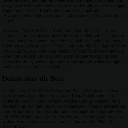
Insbesondere in der Gaming Szene kommt momentan niemand auf
der ganzen Welt an dem neuen Shooter vorbei, der sich seit wenigen
Tagen in der Closed Beta befindet, an der erstmals auch
Privatpersonen teilnehmen können, sofern sie einen Key bekommen
haben.
Was es mit VALORANT auf sich hat – dem Spiel, welches von
einigen schon jetzt als Counter-Strike Erbe betitelt wird – haben wir
euch in den vergangenen Tagen bereits ausführlich näher gebracht.
Doch wie geht es nun weiter? Wie lange wird die Beta dauern? Gibt
es bis zum Release noch neue Inhalte? Welche Hardware braucht es
denn nun wirklich, um den First Person Shooter flüssig auf dem
heimischen PC spielen zu können? All diesen und weiteren Fragen
widmen wir uns in diesem Ausblick.
Details über die Beta
Nachdem die VALORANT Verantwortlichen bereits von sich aus
die Information geteilt hatten, dass die Beta-Einladungen auch
weiterhin über Twitch.tv erfolgen werden und nur pausieren, falls
Probleme mit der Stabilität der Server auftreten, standen kürzlich die
Lead Programmer Anna Donlon und Joe Ziegler in einem Interview
mit ESPN Rede und Antwort. Dort verloren sie einige interessante
weitere Aussagen über den weiteren Verlauf und die Pläne für
VALORANT.