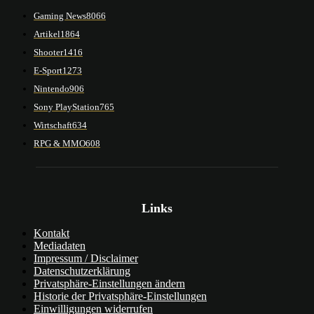
Gaming News
8066
Artikel
1864
Shooter
1416
E-Sport
1273
Nintendo
906
Sony PlayStation
765
Wirtschaft
634
RPG & MMO
608
Links
Kontakt
Mediadaten
Impressum / Disclaimer
Datenschutzerklärung
Privatsphäre-Einstellungen ändern
Historie der Privatsphäre-Einstellungen
Einwilligungen widerrufen