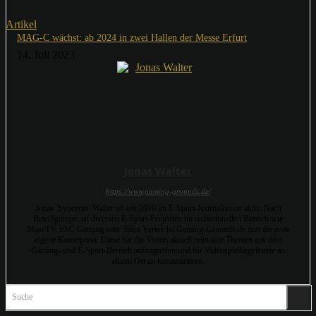
Artikel
MAG-C wächst: ab 2024 in zwei Hallen der Messe Erfurt
14. Juli 2023
Jonas Walter
https://www.gaming-grounds.de/
Jonas 'Syncerus' Walter ist seit 2010 im E-Sport-Journalismus aktiv. Nach
Beteiligungen an diversen E-Sport-Projekten im redaktionellen Bereich wie
MaseTV, ESC Gaming oder Team Vertex ist Gaming-Grounds.de nun die erste
eigene Konzeption. Diese hat die Vision aktuell relevante Themen aus dem
Gaming- und E-Sport-Bereich aufzugreifen und für Videospielbegeisterte an
einem Ort zu konzentrieren.
Suche