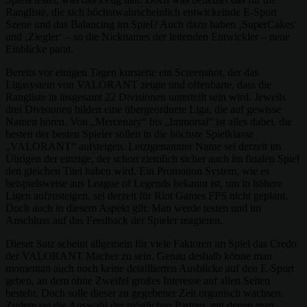
Rangliste, die sich höchstwahrscheinlich entwickelnde E-Sport
Szene und das Balancing im Spiel? Auch dazu haben ‚SuperCakes‘
und ‚Ziegler‘ – so die Nicknames der leitenden Entwickler – neue
Einblicke parat.
Bereits vor einigen Tagen kursierte ein Screenshot, der das
Ligasystem von VALORANT zeigte und offenbarte, dass die
Rangliste in insgesamt 22 Divisionen unterteilt sein wird. Jeweils
drei Divisionen bilden eine übergeordnete Liga, die auf gewisse
Namen hören. Von „Mercenary“ bis „Immortal“ ist alles dabei, die
besten der besten Spieler sollen in die höchste Spielklasse
„VALORANT“ aufsteigen. Letztgenannter Name sei derzeit im
Übrigen der einzige, der schon ziemlich sicher auch im finalen Spiel
den gleichen Titel haben wird. Ein Promotion System, wie es
beispielsweise aus League of Legends bekannt ist, um in höhere
Ligen aufzusteigen, sei derzeit für Riot Games FPS nicht geplant.
Doch auch in diesem Aspekt gilt: Man werde testen und im
Anschluss auf das Feedback der Spieler reagieren.
Dieser Satz scheint allgemein für viele Faktoren im Spiel das Credo
der VALORANT Macher zu sein. Genau deshalb könne man
momentan auch noch keine detaillierten Ausblicke auf den E-Sport
geben, an dem ohne Zweifel großes Interesse auf allen Seiten
besteht. Doch solle dieser zu gegebener Zeit organisch wachsen.
Zudem sei die Auswahl der möglichen Partner, mit denen man