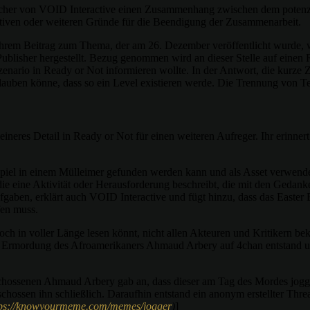
echer von VOID Interactive einen Zusammenhang zwischen dem potenzie
ativen oder weiteren Gründe für die Beendigung der Zusammenarbeit.
ihrem Beitrag zum Thema, der am 26. Dezember veröffentlicht wurde,
lisher hergestellt. Bezug genommen wird an dieser Stelle auf einen R
Szenario in Ready or Not informieren wollte. In der Antwort, die kurze 
n glauben könne, dass so ein Level existieren werde. Die Trennung von 
leineres Detail in Ready or Not für einen weiteren Aufreger. Ihr erinn
Spiel in einem Mülleimer gefunden werden kann und als Asset verwendet 
ie eine Aktivität oder Herausforderung beschreibt, die mit den Gedank
gaben, erklärt auch VOID Interactive und fügt hinzu, dass das Easter E
fen muss.
ch in voller Länge lesen könnt, nicht allen Akteuren und Kritikern be
er Ermordung des Afroamerikaners Ahmaud Arbery auf 4chan entstand u
chossenen Ahmaud Arbery gab an, dass dieser am Tag des Mordes jogg
schossen ihn schließlich. Daraufhin entstand ein anonym erstellter Th
tps://knowyourmeme.com/memes/jogger
)
]