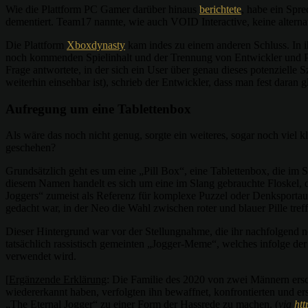
Wie die Plattform PC Gamer darüber hinaus
berichtete
, habe ein Spr
dementiert. Team17 nannte, wie auch VOID Interactive, keine altern
Die Plattform
Xboxdynasty
kam indes zu einem anderen Schluss. In 
noch kommenden Spielinhalt und der Trennung von Entwickler und Pub
Frage antwortete, in der sich ein User über genau dieses potenzielle 
weiterhin einsehbar ist), schrieb der Entwickler, dass man fest dara
Aufregung um eine Tablettenbox
Als wäre das noch nicht genug, sorgte ein weiteres, sogar noch viel k
geschehen?
Grundsätzlich geht es um eine „Pill Box“, eine Tablettenbox, die im 
diesem Namen handelt es sich um eine im Slang gebrauchte Floskel, d
Joggers“ zumeist als Referenz für komplexe Puzzel oder Denksportauf
gedacht war, in der Neo die Wahl zwischen roter und blauer Pille tref
Dieser Hintergrund war vor der Stellungnahme, die ihr nachfolgend no
tatsächlich rassistisch gemeinten „Jogger-Meme“, welches infolge d
verwendet wird.
[
Ergänzende Erklärung
: Die Familie des 2020 von zwei Männern ers
wiedererkannt haben, verfolgten ihn bewaffnet, konfrontierten und er
„The Eternal Jogger“ zu einer Form der Hassrede zu machen. (
via
ht