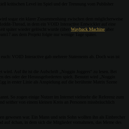
ll kritischen Level im Spiel und der Trennung vom Publisher
 wird sogar ein klarer Zusammenhang zwischen dem möglicherweise
eddit-Thread, in dem ein VOID Interactive Entwickler auf eine
Zeit später wieder gelöscht wurde (über
Wayback Machine
aber
Team17 aus dem Projekt folgte nur wenige Tage später.
ert euch: VOID Interactive gab mehrere Statements ab. Doch was ist
wird. Auf ihr ist die Aufschrift „Noggin Joggers“ zu lesen. Bei
en des oder der Herausgeforderten spielt. Benutzt wird „Noggin
gg in erster Linie als Anspielung auf die berühmte Matrix Szene
kannt. So zogen einige Nutzer im Internet vielmehr die Referenz zum
nd seither von einem kleinen Kreis an Personen missbräuchlich
en gewesen war. Ein Mann und sein Sohn wollten ihn als Einbrecher
read auf 4chan, in dem sich die Mitglieder vornahmen, das Meme des