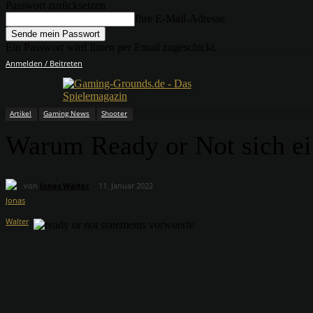
Passwort zurücksetzen
Ihre E-Mail-Adresse
Ein Passwort wird Ihnen per Email zugeschickt.
Anmelden / Beitreten
Artikel
Gaming News
Shooter
Warum Ready or Not sich eig
von
Jonas Walter
11. Januar 2022