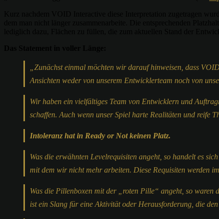
Kurz nachdem VOID Interactive diese Interpretation zugetragen wurde,
dem man nicht länger zusammenarbeite. Die entsprechenden Platzhalte
lediglich dazu, Flächen zu füllen, die zum aktuellen Stand der Entwic
Das Statement in voller Länge:
„Zunächst einmal möchten wir darauf hinweisen, dass VOID In
Ansichten weder von unserem Entwicklerteam noch von unse
Wir haben ein vielfältiges Team von Entwicklern und Auftrag
schaffen. Auch wenn unser Spiel harte Realitäten und reife T
Intoleranz hat in Ready or Not keinen Platz.
Was die erwähnten Levelrequisiten angeht, so handelt es sich
mit dem wir nicht mehr arbeiten. Diese Requisiten werden im
Was die Pillenboxen mit der „roten Pille“ angeht, so waren 
ist ein Slang für eine Aktivität oder Herausforderung, die 