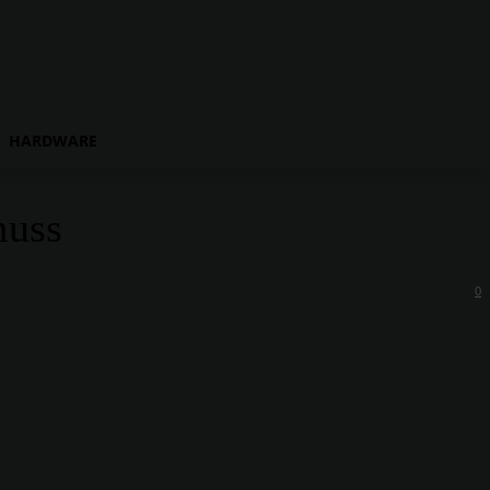
HARDWARE
muss
0