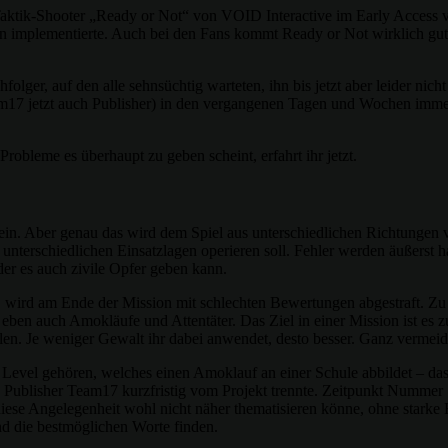
aktik-Shooter „Ready or Not“ von VOID Interactive im Early Access v
en implementierte. Auch bei den Fans kommt Ready or Not wirklich gu
ger, auf den alle sehnsüchtig warteten, ihn bis jetzt aber leider nic
m17 jetzt auch Publisher) in den vergangenen Tagen und Wochen immer
bleme es überhaupt zu geben scheint, erfahrt ihr jetzt.
in. Aber genau das wird dem Spiel aus unterschiedlichen Richtungen v
 unterschiedlichen Einsatzlagen operieren soll. Fehler werden äußerst 
 der es auch zivile Opfer geben kann.
t, wird am Ende der Mission mit schlechten Bewertungen abgestraft. Zu
n auch Amokläufe und Attentäter. Das Ziel in einer Mission ist es zume
n. Je weniger Gewalt ihr dabei anwendet, desto besser. Ganz vermeiden 
in Level gehören, welches einen Amoklauf an einer Schule abbildet – d
ge Publisher Team17 kurzfristig vom Projekt trennte. Zeitpunkt Nummer
diese Angelegenheit wohl nicht näher thematisieren könne, ohne stark
d die bestmöglichen Worte finden.