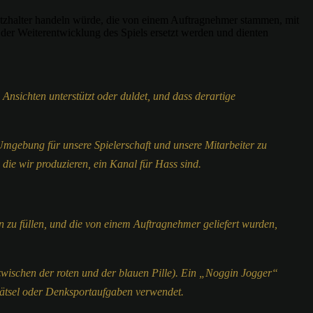
Platzhalter handeln würde, die von einem Auftragnehmer stammen, mit
 der Weiterentwicklung des Spiels ersetzt werden und dienten
nsichten unterstützt oder duldet, und dass derartige
 Umgebung für unsere Spielerschaft und unsere Mitarbeiter zu
 die wir produzieren, ein Kanal für Hass sind.
en zu füllen, und die von einem Auftragnehmer geliefert wurden,
 zwischen der roten und der blauen Pille). Ein „Noggin Jogger“
 Rätsel oder Denksportaufgaben verwendet.