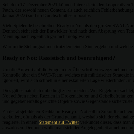
Seit dem 17. Dezember 2021 können Interessierte den kooperativen T
Patch, der sowohl neuen Content, als auch reichlich Fehlerbehebung
Januar 2022) sind im Durchschnitt sehr positiv.
Viele Spielende beschreiben Ready or Not als den großen SWAT-Nachfol
Dennoch sieht sich der Entwickler (und nach dem Absprung von Tea
Meinung nach eigentlich gar nicht nötig wären.
Warum die Stellungnahmen trotzdem einen Sinn ergeben und welche Pro
Ready or Not: Rassistisch und beunruhigend?
Um die Antwort auf die Frage in der Überschrift vorwegzunehmen: ne
Kontrolle über ein SWAT-Team, welches mit militärischer Strategie in
ignoriert, wird sich schnell in einer eskalierten Lage wiederfinden, in
Dies gilt es natürlich unbedingt zu vermeiden. Wer Regeln missachte
Not gehören neben Razzien in Drogenlaboren und Geiselbefreiungen ebe
und gegebenenfalls gesuchte Objekte sowie Gegenstände sicherzustelle
Zu der abgebildeten Realität in Ready or Not soll in Zukunft auch e
spekuliert, oftmals als der Grund genannt, weshalb sich der ehemali
reagierte. In einem
Statement auf Twitter
verkündet dieser, dass man 
auszulösen. Dennoch wolle man sich der Angelegenheit annehmen un