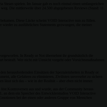
ia Steam spielen. Im Januar gab es noch einmal einen umfangreichen
t weg. Die mittlerweile über 24.500 abgegebenen Reviews (Stand: 11.
ht bekamen. Diese Lücke scheint VOID Interactive nun zu füllen.
 wieder zu ausführlichen Statements gezwungen, die meiner
orgeworfen. In Ready or Not übernehmt ihr grundsätzlich die
hart bestraft. Wer nicht mit Umsicht vorgeht oder Vorsichtsmaßnahmen
 den herausfordernden Einsätzen der Spezialeinheiten in Ready or
ist, alle Gefahren zu eliminieren, Zivilisten unversehrt zu sichern
lässt sich das – wie in der Realität – aber eben nicht immer.
as löst Kontroversen aus und wurde, aus der Community heraus
 1, an dem ein Sprecher des Entwicklerstudios VOID Interactive
e Emotionen bei der einen oder anderen Gruppe von Menschen