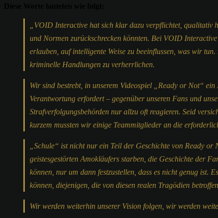
Diese Worte lauteten wie folgt:
„VOID Interactive hat sich klar dazu verpflichtet, qualitati
und Normen zurückschrecken könnten. Bei VOID Interactive s
erlauben, auf intelligente Weise zu beeinflussen, was wir tun
kriminelle Handlungen zu verherrlichen.
Wir sind bestrebt, in unserem Videospiel „Ready or Not“ ein 
Verantwortung erfordert – gegenüber unseren Fans und unsere
Strafverfolgungsbehörden nur allzu oft reagieren. Seid versic
kurzem mussten wir einige Teammitglieder an die erforderlich
„Schule“ ist nicht nur ein Teil der Geschichte von Ready or 
geistesgestörten Amokläufers starben, die Geschichte der Fami
können, nur um dann festzustellen, dass es nicht genug ist. E
können, diejenigen, die von diesen realen Tragödien betroffen 
Wir werden weiterhin unserer Vision folgen, wir werden weit