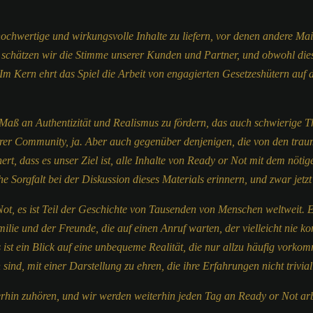
v hochwertige und wirkungsvolle Inhalte zu liefern, vor denen andere M
chätzen wir die Stimme unserer Kunden und Partner, und obwohl diese 
. Im Kern ehrt das Spiel die Arbeit von engagierten Gesetzeshütern auf 
Maß an Authentizität und Realismus zu fördern, das auch schwierige Th
r Community, ja. Aber auch gegenüber denjenigen, die von den traumat
hert, dass es unser Ziel ist, alle Inhalte von Ready or Not mit dem nöt
e Sorgfalt bei der Diskussion dieses Materials erinnern, und zwar jetzt
Not, es ist Teil der Geschichte von Tausenden von Menschen weltweit. Es
lie und der Freunde, die auf einen Anruf warten, der vielleicht nie kom
s ist ein Blick auf eine unbequeme Realität, die nur allzu häufig vorkom
sind, mit einer Darstellung zu ehren, die ihre Erfahrungen nicht triviali
erhin zuhören, und wir werden weiterhin jeden Tag an Ready or Not ar