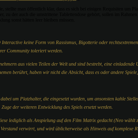
 stellte man öffentlich klar, dass es sich bei einigen Requisiten um 
r, zu der auch die umstrittene Tablettendose gehört, sollen im Rahmen
klung sonst hätten leer bleiben müssen.
teractive keine Form von Rassismus, Bigotterie oder rechtsextremen A
rer Community toleriert werden.
nehmern aus vielen Teilen der Welt und sind bestrebt, eine einladende
hemen berührt, haben wir nicht die Absicht, dass es oder andere Spiele,
 dabei um Platzhalter, die eingesetzt wurden, um ansonsten kahle Stell
 Zuge der weiteren Entwicklung des Spiels ersetzt werden.
diese lediglich als Anspielung auf den Film Matrix gedacht (Neo wählt
den Verstand verwirrt, und wird üblicherweise als Hinweis auf komplexe