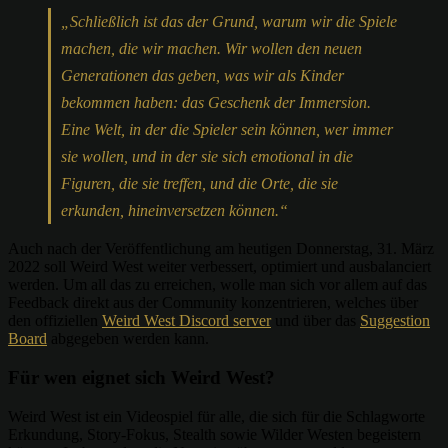
„Schließlich ist das der Grund, warum wir die Spiele
machen, die wir machen. Wir wollen den neuen
Generationen das geben, was wir als Kinder
bekommen haben: das Geschenk der Immersion.
Eine Welt, in der die Spieler sein können, wer immer
sie wollen, und in der sie sich emotional in die
Figuren, die sie treffen, und die Orte, die sie
erkunden, hineinversetzen können.“
Auch nach der Veröffentlichung am heutigen Donnerstag, 31. März
2022 soll Weird West weiter verbessert, optimiert und ausbalanciert
werden. Um all das zu erreichen, wolle man sich vor allem auf das
Feedback direkt aus der Community konzentrieren, welches über
den offiziellen
Weird West Discord server
und über das
Suggestion
Board
abgegeben werden kann.
Für wen eignet sich Weird West?
Weird West ist ein Videospiel für alle, die sich für die Schlagworte
Erkundung, Story-Fokus, Stealth sowie Wilder Westen begeistern