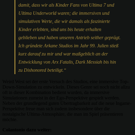
damit, dass wir als Kinder Fans von Ultima 7 und
Ultima Underworld waren; die immersiven und
simulativen Werte, die wir damals als faszinierte
Kinder erlebten, sind uns bis heute erhalten
geblieben und haben unseren Antrieb seither geprägt.
Ich gründete Arkane Studios im Jahr 99. Julien stieß
kurz darauf zu mir und war maßgeblich an der
Entwicklung von Arx Fatalis, Dark Messiah bis hin
zu Dishonored beteiligt.“
Weird West sei der erste Versuch des Studios, eine immersive Top-
Down-Simulation zu entwickeln. Dieses Genre sei noch nicht allzu
oft in dieser Kombination bedient wurden, da immersive
Simulationen zumeist in der Ego-Perspektive gespielt werden.
Neben der grundlegend guten Übertragbarkeit auf die neue Ingame-
Perspektive freue man sich zudem insbesondere über die
nostalgische Ultima-Atmosphäre, die man im Spiel präsentieren
möchte.
Colantonio dazu weiter: