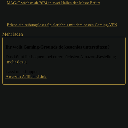
MAG-C wächst: ab 2024 in zwei Hallen der Messe Erfurt
Erlebe ein reibungsloses Spielerlebnis mit dem besten Gaming-VPN
Mehr laden
Ihr wollt Gaming-Grounds.de kostenlos unterstützen?
Das könnt ihr bequem bei eurer nächsten Amazon-Bestellung.
(
mehr dazu
)
Lasst uns shoppen:
Amazon Affiliate-Link