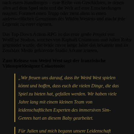
nach euren Handlungen – eine Reihe von Geschichten, in denen
alles auf dem Spiel steht und die Welt auf eure Entscheidungen
reagiert. Formiert einen Trupp oder zieht allein in einen
andersweltlichen Grenzraum des Wilden Westens und macht jede
Legende zu eurer eigenen.
Das Top-Down Action-RPG ist das erste große Projekt von
WolfEye Studios, welches von Raphaël Colantonio und Julien Roby
gegründet wurde, die beide zuvor lange Jahre das bekannte und zu
ZeniMax Media gehörende Studio Arkane leiteten.
Zum Release von Weird West sagt der französische
Videospieldesigner Colantonio:
„Wir freuen uns darauf, dass ihr Weird West spielen
könnt und hoffen, dass euch die vielen Dinge, die das
Spiel zu bieten hat, gefallen werden. Wir haben viele
Jahre lang mit einem kleinen Team von
leidenschaftlichen Experten des immersiven Sim-
Genres hart an diesem Baby gearbeitet.
Für Julien und mich begann unsere Leidenschaft