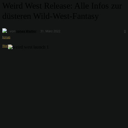
Weird West Release: Alle Infos zur
düsteren Wild-West-Fantasy
von
Jonas Walter
31. März 2022
0