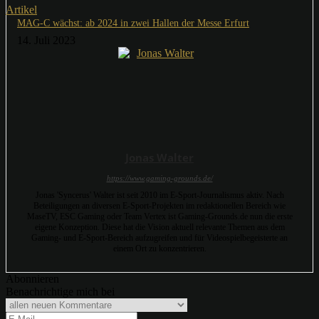
Artikel
MAG-C wächst: ab 2024 in zwei Hallen der Messe Erfurt
14. Juli 2023
Jonas Walter
https://www.gaming-grounds.de/
Jonas 'Syncerus' Walter ist seit 2010 im E-Sport-Journalismus aktiv. Nach
Beteiligungen an diversen E-Sport-Projekten im redaktionellen Bereich wie
MaseTV, ESC Gaming oder Team Vertex ist Gaming-Grounds.de nun die erste
eigene Konzeption. Diese hat die Vision aktuell relevante Themen aus dem
Gaming- und E-Sport-Bereich aufzugreifen und für Videospielbegeisterte an
einem Ort zu konzentrieren.
Abonnieren
Benachrichtige mich bei