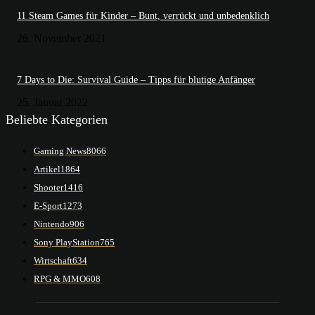
11 Steam Games für Kinder – Bunt, verrückt und unbedenklich
26. November 2021
7 Days to Die: Survival Guide – Tipps für blutige Anfänger
25. Januar 2022
Beliebte Kategorien
Gaming News
8066
Artikel
1864
Shooter
1416
E-Sport
1273
Nintendo
906
Sony PlayStation
765
Wirtschaft
634
RPG & MMO
608