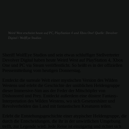
Weird West erscheint heute auf PC, PlayStation 4 und Xbox One! Quelle: Devolver
Digital / WolfEye Studios
Sheriff WolfEye Studios und sein etwas schluffiger Stellvertreter
Devolver Digital haben heute Weird West auf PlayStation 4, Xbox
One und PC via Steam veröffentlicht. So heißt es in der offiziellen
Pressemitteilung vom heutigen Donnerstag.
Entdeckt die surreale Welt einer mystischen Version des Wilden
Westens und erlebt die Geschichte der unüblichen Heldengruppe
dieser Immersive-Sim aus der Feder der Mitschöpfer von
Dishonored und Prey. Entdeckt außerdem eine düstere Fantasy-
Interpretation des Wilden Westens, wo sich Gesetzeshüter und
Revolverhelden das Land mit fantastischen Kreaturen teilen.
Erlebt die Entstehungsgeschichte einer atypischer Heldengruppe, die
durch die Entscheidungen, die ihr in der unwirtlichen Umgebung
trefft, zur Legende wird. Jede Reise ist einzigartig und richtet sich