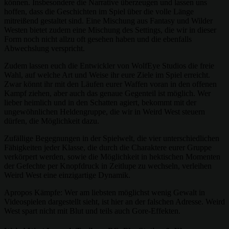
können. Insbesondere die Narrative überzeugen und lassen uns
hoffen, dass die Geschichten im Spiel über die volle Länge
mitreißend gestaltet sind. Eine Mischung aus Fantasy und Wilder
Westen bietet zudem eine Mischung des Settings, die wir in dieser
Form noch nicht allzu oft gesehen haben und die ebenfalls
Abwechslung verspricht.
Zudem lassen euch die Entwickler von WolfEye Studios die freie
Wahl, auf welche Art und Weise ihr eure Ziele im Spiel erreicht.
Zwar könnt ihr mit den Läufen eurer Waffen voran in den offenen
Kampf ziehen, aber auch das genaue Gegenteil ist möglich. Wer
lieber heimlich und in den Schatten agiert, bekommt mit der
ungewöhnlichen Heldengruppe, die wir in Weird West steuern
dürfen, die Möglichkeit dazu.
Zufällige Begegnungen in der Spielwelt, die vier unterschiedlichen
Fähigkeiten jeder Klasse, die durch die Charaktere eurer Gruppe
verkörpert werden, sowie die Möglichkeit in hektischen Momenten
der Gefechte per Knopfdruck in Zeitlupe zu wechseln, verleihen
Weird West eine einzigartige Dynamik.
Apropos Kämpfe: Wer am liebsten möglichst wenig Gewalt in
Videospielen dargestellt sieht, ist hier an der falschen Adresse. Weird
West spart nicht mit Blut und teils auch Gore-Effekten.