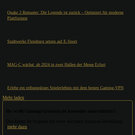
Quake 2 Remaster: Die Legende ist zurück – Optimiert für moderne
Plattformen
Stadtwerke Flensburg setzen auf E-Sport
MAG-C wächst: ab 2024 in zwei Hallen der Messe Erfurt
Erlebe ein reibungsloses Spielerlebnis mit dem besten Gaming-VPN
Mehr laden
Ihr wollt Gaming-Grounds.de kostenlos unterstützen?
Das könnt ihr bequem bei eurer nächsten Amazon-Bestellung.
(
mehr dazu
)