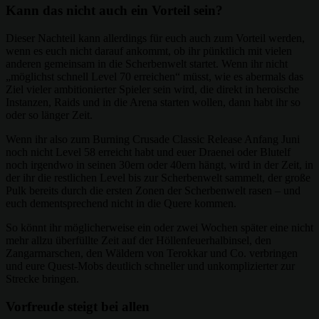
Kann das nicht auch ein Vorteil sein?
Dieser Nachteil kann allerdings für euch auch zum Vorteil werden,
wenn es euch nicht darauf ankommt, ob ihr pünktlich mit vielen
anderen gemeinsam in die Scherbenwelt startet. Wenn ihr nicht
„möglichst schnell Level 70 erreichen“ müsst, wie es abermals das
Ziel vieler ambitionierter Spieler sein wird, die direkt in heroische
Instanzen, Raids und in die Arena starten wollen, dann habt ihr so
oder so länger Zeit.
Wenn ihr also zum Burning Crusade Classic Release Anfang Juni
noch nicht Level 58 erreicht habt und euer Draenei oder Blutelf
noch irgendwo in seinen 30ern oder 40ern hängt, wird in der Zeit, in
der ihr die restlichen Level bis zur Scherbenwelt sammelt, der große
Pulk bereits durch die ersten Zonen der Scherbenwelt rasen – und
euch dementsprechend nicht in die Quere kommen.
So könnt ihr möglicherweise ein oder zwei Wochen später eine nicht
mehr allzu überfüllte Zeit auf der Höllenfeuerhalbinsel, den
Zangarmarschen, den Wäldern von Terokkar und Co. verbringen
und eure Quest-Mobs deutlich schneller und unkomplizierter zur
Strecke bringen.
Vorfreude steigt bei allen