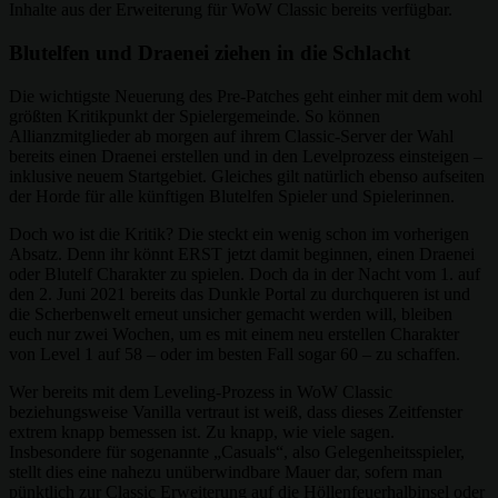
Inhalte aus der Erweiterung für WoW Classic bereits verfügbar.
Blutelfen und Draenei ziehen in die Schlacht
Die wichtigste Neuerung des Pre-Patches geht einher mit dem wohl
größten Kritikpunkt der Spielergemeinde. So können
Allianzmitglieder ab morgen auf ihrem Classic-Server der Wahl
bereits einen Draenei erstellen und in den Levelprozess einsteigen –
inklusive neuem Startgebiet. Gleiches gilt natürlich ebenso aufseiten
der Horde für alle künftigen Blutelfen Spieler und Spielerinnen.
Doch wo ist die Kritik? Die steckt ein wenig schon im vorherigen
Absatz. Denn ihr könnt ERST jetzt damit beginnen, einen Draenei
oder Blutelf Charakter zu spielen. Doch da in der Nacht vom 1. auf
den 2. Juni 2021 bereits das Dunkle Portal zu durchqueren ist und
die Scherbenwelt erneut unsicher gemacht werden will, bleiben
euch nur zwei Wochen, um es mit einem neu erstellen Charakter
von Level 1 auf 58 – oder im besten Fall sogar 60 – zu schaffen.
Wer bereits mit dem Leveling-Prozess in WoW Classic
beziehungsweise Vanilla vertraut ist weiß, dass dieses Zeitfenster
extrem knapp bemessen ist. Zu knapp, wie viele sagen.
Insbesondere für sogenannte „Casuals“, also Gelegenheitsspieler,
stellt dies eine nahezu unüberwindbare Mauer dar, sofern man
pünktlich zur Classic Erweiterung auf die Höllenfeuerhalbinsel oder