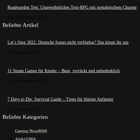
Roadwarden Test: Ungewöhnliches Text-RPG mit nostalgischem Charme
16. September 2022
Beliebte Artikel
Let’s Sing 2022: Deutsche Songs nicht verfügbar? Das könnt ihr tun
12. Januar 2022
11 Steam Games für Kinder – Bunt, verrückt und unbedenklich
26. November 2021
7 Days to Die: Survival Guide – Tipps für blutige Anfänger
25. Januar 2022
Beliebte Kategorien
Gaming News
8066
Artikel
1864