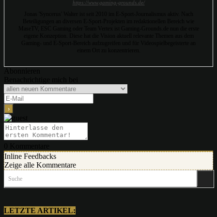
https://www.gaming-grounds.de/
Jonas 'Syncerus' Walter ist seit 2010 im E-Sport-Journalismus aktiv. Nach
Beteiligungen an diversen E-Sport-Projekten im redaktionellen Bereich wie
MaseTV, ESC Gaming oder Team Vertex ist Gaming-Grounds.de nun die erste
eigene Konzeption. Diese hat die Vision aktuell relevante Themen aus dem
Gaming- und E-Sport-Bereich aufzugreifen und für Videospielbegeisterte an
einem Ort zu konzentrieren.
Abonnieren
Benachrichtige mich bei
0
Kommentare
Inline Feedbacks
Zeige alle Kommentare
Suche
LETZTE ARTIKEL: