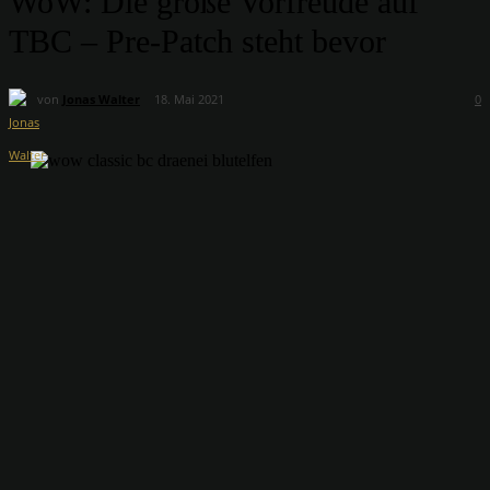
WoW: Die große Vorfreude auf
TBC – Pre-Patch steht bevor
von
Jonas Walter
18. Mai 2021
0