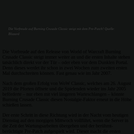
Die Vorfreude auf Burning Crusade Classic steigt mit dem Pre-Patch! Quelle:
Blizzard
Die Vorfreude auf den Release von World of Warcraft Burning
Crusade Classic steigt immer weiter an und die ersten Inhalte stehen
tatsächlich direkt vor der Tür – oder eben vor dem Dunklen Portal.
Denn dieses werdet ihr schon in zwei Wochen zum zweiten ersten
Mal durchschreiten können. Fast genau wie im Jahr 2007.
Nach dem großen Erfolg von WoW Classic, welches am 26. August
2019 die Pforten öffnete und die Spielenden wieder ins Jahr 2005
beförderte – nur eben mit viel längeren Warteschlangen – könnte
Burning Crusade Classic diesen Nostalgie-Faktor erneut in die Höhe
schießen lassen.
Der erste Schritt in diese Richtung wird in der Nacht vom heutigen
Dienstag auf den morgigen Mittwoch vollführt, wenn die Server in
die Zeit der Wartungsarbeiten übergehen und der berühmt-
berüchtigte Pre-Patch aufgespielt wird. Dieser macht die ersten