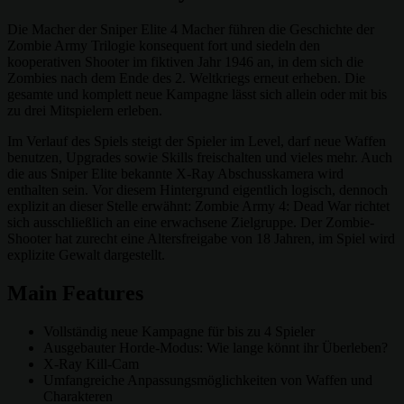
Die Macher der Sniper Elite 4 Macher führen die Geschichte der
Zombie Army Trilogie konsequent fort und siedeln den
kooperativen Shooter im fiktiven Jahr 1946 an, in dem sich die
Zombies nach dem Ende des 2. Weltkriegs erneut erheben. Die
gesamte und komplett neue Kampagne lässt sich allein oder mit bis
zu drei Mitspielern erleben.
Im Verlauf des Spiels steigt der Spieler im Level, darf neue Waffen
benutzen, Upgrades sowie Skills freischalten und vieles mehr. Auch
die aus Sniper Elite bekannte X-Ray Abschusskamera wird
enthalten sein. Vor diesem Hintergrund eigentlich logisch, dennoch
explizit an dieser Stelle erwähnt: Zombie Army 4: Dead War richtet
sich ausschließlich an eine erwachsene Zielgruppe. Der Zombie-
Shooter hat zurecht eine Altersfreigabe von 18 Jahren, im Spiel wird
explizite Gewalt dargestellt.
Main Features
Vollständig neue Kampagne für bis zu 4 Spieler
Ausgebauter Horde-Modus: Wie lange könnt ihr Überleben?
X-Ray Kill-Cam
Umfangreiche Anpassungsmöglichkeiten von Waffen und
Charakteren