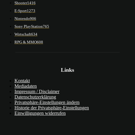
Shooter
1416
E-Sport
1273
Nintendo
906
Sony PlayStation
765
Wirtschaft
634
RPG & MMO
608
Links
Kontakt
Mediadaten
Impressum / Disclaimer
Datenschutzerklärung
Privatsphäre-Einstellungen ändern
Historie der Privatsphäre-Einstellungen
Einwilligungen widerrufen