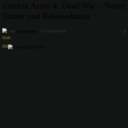
Zombie Army 4: Dead War – Neuer
Trailer und Releasedatum
von
Jonas Walter
15. Oktober 2019
0