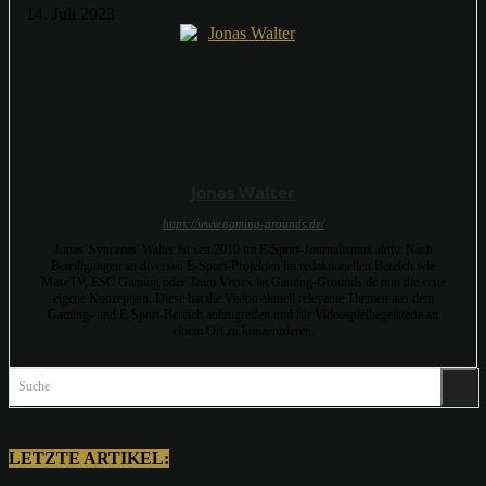
14. Juli 2023
Jonas Walter
https://www.gaming-grounds.de/
Jonas 'Syncerus' Walter ist seit 2010 im E-Sport-Journalismus aktiv. Nach
Beteiligungen an diversen E-Sport-Projekten im redaktionellen Bereich wie
MaseTV, ESC Gaming oder Team Vertex ist Gaming-Grounds.de nun die erste
eigene Konzeption. Diese hat die Vision aktuell relevante Themen aus dem
Gaming- und E-Sport-Bereich aufzugreifen und für Videospielbegeisterte an
einem Ort zu konzentrieren.
Suche
LETZTE ARTIKEL: