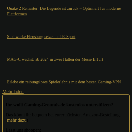
Quake 2 Remaster: Die Legende ist zurück – Optimiert für moderne
Plattformen
Stadtwerke Flensburg setzen auf E-Sport
MAG-C wächst: ab 2024 in zwei Hallen der Messe Erfurt
Erlebe ein reibungsloses Spielerlebnis mit dem besten Gaming-VPN
Mehr laden
Ihr wollt Gaming-Grounds.de kostenlos unterstützen?
Das könnt ihr bequem bei eurer nächsten Amazon-Bestellung.
(
mehr dazu
)
Lasst uns shoppen: