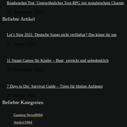
Roadwarden Test: Ungewöhnliches Text-RPG mit nostalgischem Charme
16. September 2022
Beliebte Artikel
Let’s Sing 2022: Deutsche Songs nicht verfügbar? Das könnt ihr tun
12. Januar 2022
11 Steam Games für Kinder – Bunt, verrückt und unbedenklich
26. November 2021
7 Days to Die: Survival Guide – Tipps für blutige Anfänger
25. Januar 2022
Beliebte Kategorien
Gaming News
8066
Artikel
1864