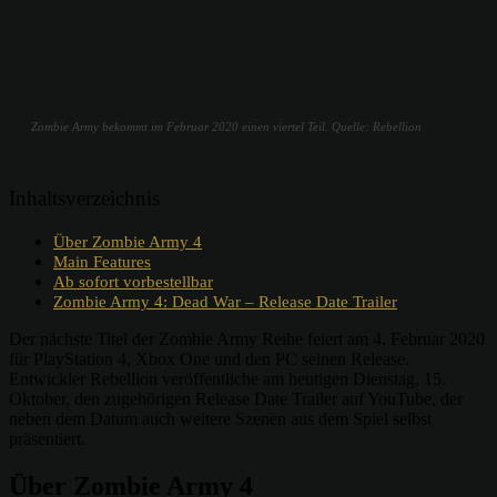
Zombie Army bekommt im Februar 2020 einen viertel Teil. Quelle: Rebellion
Inhaltsverzeichnis
Über Zombie Army 4
Main Features
Ab sofort vorbestellbar
Zombie Army 4: Dead War – Release Date Trailer
Der nächste Titel der Zombie Army Reihe feiert am 4. Februar 2020
für PlayStation 4, Xbox One und den PC seinen Release.
Entwickler Rebellion veröffentliche am heutigen Dienstag, 15.
Oktober, den zugehörigen Release Date Trailer auf YouTube, der
neben dem Datum auch weitere Szenen aus dem Spiel selbst
präsentiert.
Über Zombie Army 4