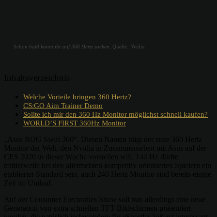
Schon bald könnt ihr auf 360 Hertz zocken. Quelle: Nvidia
Inhaltsverzeichnis
Welche Vorteile bringen 360 Hertz?
CS:GO Aim Trainer Demo
Sollte ich mir den 360 Hz Monitor möglichst schnell kaufen?
WORLD’S FIRST 360Hz Monitor
„Asus ROG Swift 360“. Diesen Namen trägt der erste 360 Hertz
Monitor der Welt, den Nvidia in Zusammenarbeit mit Asus auf der
CES 2020 in dieser Woche vorstellen will. 144 Hz dürfte
mittlerweile bei den allermeisten kompetitiv orientierten Spielern ein
etablierter Standard sein, auch 240 Hertz Monitor sind bereits einige
Zeit im Umlauf.
Auf der Consumer Electronics Show soll nun allerdings eine neue
Generation von extra schnellen TFT-Bildschirmen präsentiert
werden, die natürlich insbesondere für eSportler äußerst interessant