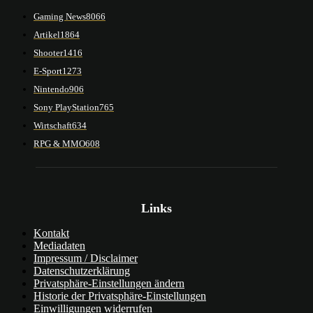
Gaming News
8066
Artikel
1864
Shooter
1416
E-Sport
1273
Nintendo
906
Sony PlayStation
765
Wirtschaft
634
RPG & MMO
608
Links
Kontakt
Mediadaten
Impressum / Disclaimer
Datenschutzerklärung
Privatsphäre-Einstellungen ändern
Historie der Privatsphäre-Einstellungen
Einwilligungen widerrufen