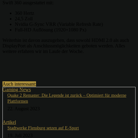
Swift 360 ausgestattet mit:
360 Hertz
24,5 Zoll
Nvidia G-Sync VRR (Variable Refresh Rate)
Full-HD Auflösung (1920×1080 Px)
Weiterhin ist davon auszugehen, dass sowohl HDMI 2.0 als auch
DisplayPort als Anschlussmöglichkeiten geboten werden. Alles
weitere erfahren wir im Laufe der Woche.
Auch interessant:
Gaming News
Quake 2 Remaster: Die Legende ist zurück – Optimiert für moderne
Plattformen
22. August 2023
Artikel
Stadtwerke Flensburg setzen auf E-Sport
19. Juli 2023