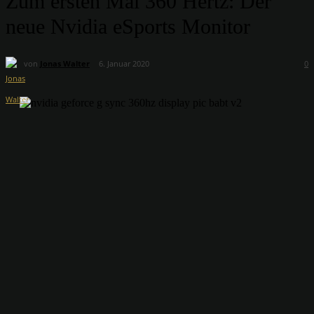
Zum ersten Mal 360 Hertz: Der
neue Nvidia eSports Monitor
von
Jonas Walter
6. Januar 2020
0