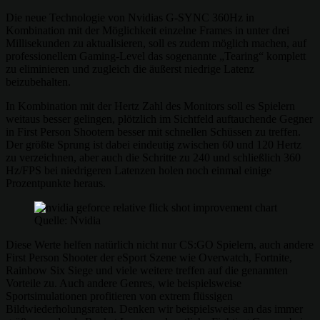
Die neue Technologie von Nvidias G-SYNC 360Hz in
Kombination mit der Möglichkeit einzelne Frames in unter drei
Millisekunden zu aktualisieren, soll es zudem möglich machen, auf
professionellem Gaming-Level das sogenannte „Tearing“ komplett
zu eliminieren und zugleich die äußerst niedrige Latenz
beizubehalten.
In Kombination mit der Hertz Zahl des Monitors soll es Spielern
weitaus besser gelingen, plötzlich im Sichtfeld auftauchende Gegner
in First Person Shootern besser mit schnellen Schüssen zu treffen.
Der größte Sprung ist dabei eindeutig zwischen 60 und 120 Hertz
zu verzeichnen, aber auch die Schritte zu 240 und schließlich 360
Hz/FPS bei niedrigeren Latenzen holen noch einmal einige
Prozentpunkte heraus.
Quelle: Nvidia
Diese Werte helfen natürlich nicht nur CS:GO Spielern, auch andere
First Person Shooter der eSport Szene wie Overwatch, Fortnite,
Rainbow Six Siege und viele weitere treffen auf die genannten
Vorteile zu. Auch andere Genres, wie beispielsweise
Sportsimulationen profitieren von extrem flüssigen
Bildwiederholungsraten. Denken wir beispielsweise an das immer