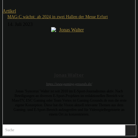
Artikel
MAG-C wächst: ab 2024 in zwei Hallen der Messe Erfurt
14. Juli 2023
Jonas Walter
https://www.gaming-grounds.de/
Jonas 'Syncerus' Walter ist seit 2010 im E-Sport-Journalismus aktiv. Nach
Beteiligungen an diversen E-Sport-Projekten im redaktionellen Bereich wie
MaseTV, ESC Gaming oder Team Vertex ist Gaming-Grounds.de nun die erste
eigene Konzeption. Diese hat die Vision aktuell relevante Themen aus dem
Gaming- und E-Sport-Bereich aufzugreifen und für Videospielbegeisterte an
einem Ort zu konzentrieren.
Suche