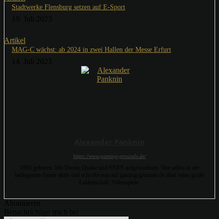
Stadtwerke Flensburg setzen auf E-Sport
19. Juli 2023
Artikel
MAG-C wächst: ab 2024 in zwei Hallen der Messe Erfurt
14. Juli 2023
Alexander Panknin
https://www.gaming-grounds.de/
1985 geboren. Mit Doom, Quake und SNES aufgewachsen. War selbst in der
Indiegames-Szene aktiv und schreibt nun auf gaming-grounds.de über seine große
Leidenschaft: Videospiele.
Abonnieren
Benachrichtige mich bei