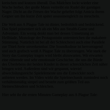
kreischen und kratzen überall. Das Mädchen lockt wieder eine
Wache herbei, der große Mann vertreibt ein Rudel der garstigen
Nager. Dicht an die Fersen der Wache geheftet folgt Amicia ihrem
Gegner um ihn kurze Zeit später assassinengleich zu meucheln.
Die Welt aus A Plague Tale ist düster, bedrohlich und bedrückend.
Das Spiel präsentiert sich als ein Mix aus Stealth-Game und
Adventure. Ein wenig denkt man bei dessen Umsetzung an
Hellblade, Monologe der Protagonistin unterstreichen die makabere
Stimmung. Natürlich ist bei all der Schleicherei auch eine Parallele
zur Thief-Serie unverkennbar. Die Soundkulisse ist hervorragend
und auch grafisch weiß A Plague Tale zu überzeugen. Wie stark die
Story das Gameplay tragen wird bleibt abzuwarten. Wir erwarten
eine rührende und sehr emotionale Geschichte, die uns die Bürde
des Überlebens der beiden Kinder in dieser schrecklichen Zeit näher
bringen wird. Außerdem sind wir gespannt, wieviel
abwechslungsreiche Spielelemente uns die Entwickler noch
anbieten werden. Im Video wirkt die Spielmechanik zumindest noch
verhältnismäßig simpel und besteht zum größten Teil aus
Steineschleudern und Schleichen.
Hier seht ihr die ersten Minuten Gameplay aus A Plague Tale: