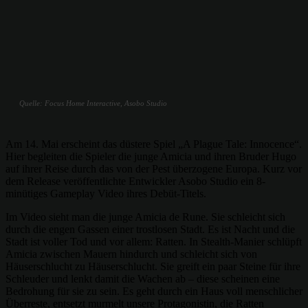
Quelle: Focus Home Interactive, Asobo Studio
Am 14. Mai erscheint das düstere Spiel „A Plague Tale: Innocence“.
Hier begleiten die Spieler die junge Amicia und ihren Bruder Hugo
auf ihrer Reise durch das von der Pest überzogene Europa. Kurz vor
dem Release veröffentlichte Entwickler Asobo Studio ein 8-
minütiges Gameplay Video ihres Debüt-Titels.
Im Video sieht man die junge Amicia de Rune. Sie schleicht sich
durch die engen Gassen einer trostlosen Stadt. Es ist Nacht und die
Stadt ist voller Tod und vor allem: Ratten. In Stealth-Manier schlüpft
Amicia zwischen Mauern hindurch und schleicht sich von
Häuserschlucht zu Häuserschlucht. Sie greift ein paar Steine für ihre
Schleuder und lenkt damit die Wachen ab – diese scheinen eine
Bedrohung für sie zu sein. Es geht durch ein Haus voll menschlicher
Überreste, entsetzt murmelt unsere Protagonistin, die Ratten