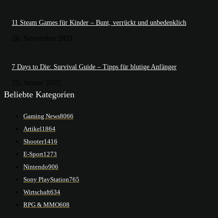
11 Steam Games für Kinder – Bunt, verrückt und unbedenklich
26. November 2021
7 Days to Die: Survival Guide – Tipps für blutige Anfänger
25. Januar 2022
Beliebte Kategorien
Gaming News
8066
Artikel
1864
Shooter
1416
E-Sport
1273
Nintendo
906
Sony PlayStation
765
Wirtschaft
634
RPG & MMO
608