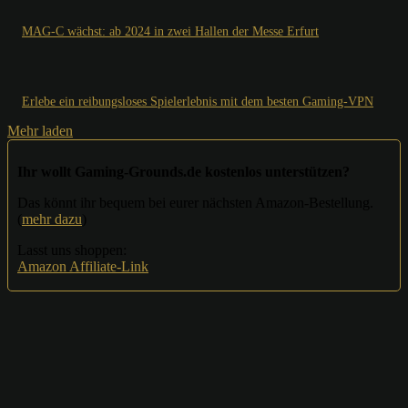
MAG-C wächst: ab 2024 in zwei Hallen der Messe Erfurt
Erlebe ein reibungsloses Spielerlebnis mit dem besten Gaming-VPN
Mehr laden
Ihr wollt Gaming-Grounds.de kostenlos unterstützen?
Das könnt ihr bequem bei eurer nächsten Amazon-Bestellung.
(
mehr dazu
)
Lasst uns shoppen:
Amazon Affiliate-Link