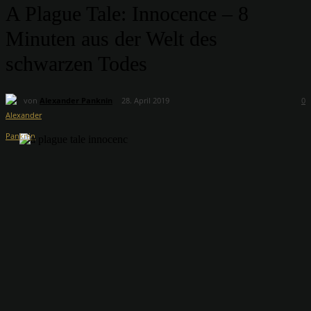
A Plague Tale: Innocence – 8
Minuten aus der Welt des
schwarzen Todes
von
Alexander Panknin
28. April 2019
0