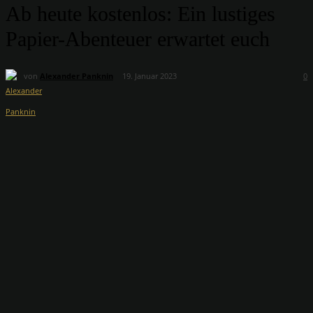
Ab heute kostenlos: Ein lustiges
Papier-Abenteuer erwartet euch
von
Alexander Panknin
19. Januar 2023
0