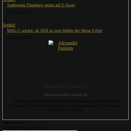
Stadtwerke Flensburg setzen auf E-Sport
19. Juli 2023
Artikel
MAG-C wächst: ab 2024 in zwei Hallen der Messe Erfurt
14. Juli 2023
Alexander Panknin
https://www.gaming-grounds.de/
1985 geboren. Mit Doom, Quake und SNES aufgewachsen. War selbst in der
Indiegames-Szene aktiv und schreibt nun auf gaming-grounds.de über seine große
Leidenschaft: Videospiele.
Abonnieren
Benachrichtige mich bei