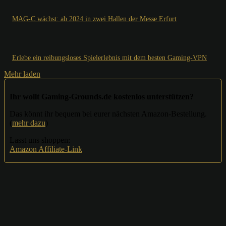
MAG-C wächst: ab 2024 in zwei Hallen der Messe Erfurt
Erlebe ein reibungsloses Spielerlebnis mit dem besten Gaming-VPN
Mehr laden
Ihr wollt Gaming-Grounds.de kostenlos unterstützen?
Das könnt ihr bequem bei eurer nächsten Amazon-Bestellung.
(
mehr dazu
)
Lasst uns shoppen:
Amazon Affiliate-Link