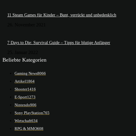
11 Steam Games für Kinder – Bunt, verrückt und unbedenklich
26. November 2021
7 Days to Die: Survival Guide – Tipps für blutige Anfänger
25. Januar 2022
Beliebte Kategorien
Gaming News
8066
Artikel
1864
Shooter
1416
E-Sport
1273
Nintendo
906
Sony PlayStation
765
Wirtschaft
634
RPG & MMO
608