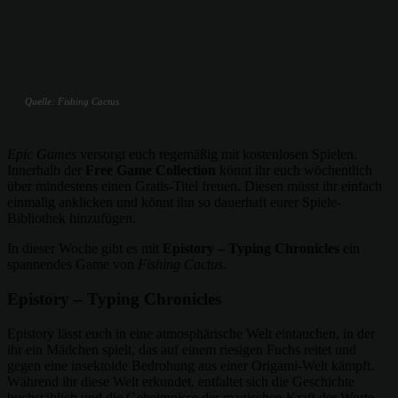
Quelle: Fishing Cactus
Epic Games
versorgt euch regemäßig mit kostenlosen Spielen.
Innerhalb der
Free Game Collection
könnt ihr euch wöchentlich
über mindestens einen Gratis-Titel freuen. Diesen müsst ihr einfach
einmalig anklicken und könnt ihn so dauerhaft eurer Spiele-
Bibliothek hinzufügen.
In dieser Woche gibt es mit
Epistory – Typing Chronicles
ein
spannendes Game von
Fishing Cactus
.
Epistory – Typing Chronicles
Epistory lässt euch in eine atmosphärische Welt eintauchen, in der
ihr ein Mädchen spielt, das auf einem riesigen Fuchs reitet und
gegen eine insektoide Bedrohung aus einer Origami-Welt kämpft.
Während ihr diese Welt erkundet, entfaltet sich die Geschichte
buchstäblich und die Geheimnisse der magischen Kraft der Worte