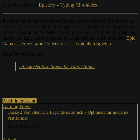
Hier bekommt ihr
Epistory – Typing Chronicles
Ihr könnt euch das kostenlose Spieleangebot bis zum 26. Januar im
Epic Games Store abholen. Danach wechselt das Free Game wieder
und es erwartet euch
Adios
. Wenn ihr wissen wollt, welche Titel es
bereits bei Epic gratis gegeben hat, dann schaut doch mal hier:
Epic
Games – Free Game Collection: Liste mit allen Spielen
Eine Woche zurück:
Drei kostenlose Spiele bei Epic Games
Auch interessant:
Gaming News
Quake 2 Remaster: Die Legende ist zurück – Optimiert für moderne
Plattformen
22. August 2023
Artikel