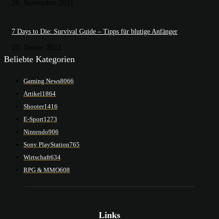
26. November 2021
7 Days to Die: Survival Guide – Tipps für blutige Anfänger
25. Januar 2022
Beliebte Kategorien
Gaming News
8066
Artikel
1864
Shooter
1416
E-Sport
1273
Nintendo
906
Sony PlayStation
765
Wirtschaft
634
RPG & MMO
608
Links