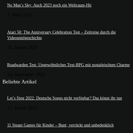
No Man’s Sky: Auch 2023 noch ein Weltraum-Hit
7. März 2023
Atari 50: The Anniversary Celebration Test – Zeitreise durch die
Videospielgeschichte
24. Januar 2023
Roadwarden Test: Ungewöhnliches Text-RPG mit nostalgischem Charme
16. September 2022
Beliebte Artikel
Let’s Sing 2022: Deutsche Songs nicht verfügbar? Das könnt ihr tun
12. Januar 2022
11 Steam Games für Kinder – Bunt, verrückt und unbedenklich