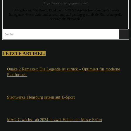
https://www.gaming-grounds.de/
1985 geboren. Mit Doom, Quake und SNES aufgewachsen. War selbst in der
Indiegames-Szene aktiv und schreibt nun auf gaming-grounds.de über seine große
Leidenschaft: Videospiele.
Suche
LETZTE ARTIKEL:
Quake 2 Remaster: Die Legende ist zurück – Optimiert für moderne
Plattformen
Stadtwerke Flensburg setzen auf E-Sport
MAG-C wächst: ab 2024 in zwei Hallen der Messe Erfurt