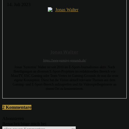
14. Juli 2023
Jonas Walter
https://www.gaming-grounds.de/
Jonas 'Syncerus' Walter ist seit 2010 im E-Sport-Journalismus aktiv. Nach
Beteiligungen an diversen E-Sport-Projekten im redaktionellen Bereich wie
MaseTV, ESC Gaming oder Team Vertex ist Gaming-Grounds.de nun die erste
eigene Konzeption. Diese hat die Vision aktuell relevante Themen aus dem
Gaming- und E-Sport-Bereich aufzugreifen und für Videospielbegeisterte an
einem Ort zu konzentrieren.
2 Kommentare
Abonnieren
Benachrichtige mich bei