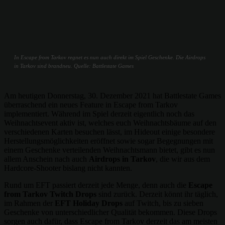
In Escape from Tarkov regnet es nun auch direkt im Spiel Geschenke. Die Airdrops
in Tarkov sind brandneu. Quelle: Battlestate Games
Am heutigen Donnerstag, 30. Dezember 2021 hat Battlestate Games
überraschend ein neues Feature in Escape from Tarkov
implementiert. Während im Spiel derzeit eigentlich noch das
Weihnachtsevent aktiv ist, welches euch Weihnachtsbäume auf den
verschiedenen Karten besuchen lässt, im Hideout einige besondere
Herstellungsmöglichkeiten eröffnet sowie sogar Begegnungen mit
einem Geschenke verteilenden Weihnachtsmann bietet, gibt es nun
allem Anschein nach auch
Airdrops in Tarkov
, die wir aus dem
Hardcore-Shooter bislang nicht kannten.
Rund um EFT passiert derzeit jede Menge, denn auch die
Escape
from Tarkov Twitch Drops
sind zurück. Derzeit könnt ihr täglich,
im Rahmen der
EFT Holiday Drops
auf Twitch, bis zu sieben
Geschenke von unterschiedlicher Qualität bekommen. Diese Drops
sorgen auch dafür, dass Escape from Tarkov derzeit das am meisten