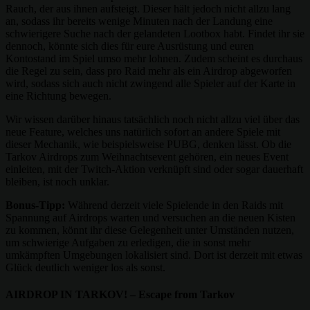
Rauch, der aus ihnen aufsteigt. Dieser hält jedoch nicht allzu lang
an, sodass ihr bereits wenige Minuten nach der Landung eine
schwierigere Suche nach der gelandeten Lootbox habt. Findet ihr sie
dennoch, könnte sich dies für eure Ausrüstung und euren
Kontostand im Spiel umso mehr lohnen. Zudem scheint es durchaus
die Regel zu sein, dass pro Raid mehr als ein Airdrop abgeworfen
wird, sodass sich auch nicht zwingend alle Spieler auf der Karte in
eine Richtung bewegen.
Wir wissen darüber hinaus tatsächlich noch nicht allzu viel über das
neue Feature, welches uns natürlich sofort an andere Spiele mit
dieser Mechanik, wie beispielsweise PUBG, denken lässt. Ob die
Tarkov Airdrops zum Weihnachtsevent gehören, ein neues Event
einleiten, mit der Twitch-Aktion verknüpft sind oder sogar dauerhaft
bleiben, ist noch unklar.
Bonus-Tipp:
Während derzeit viele Spielende in den Raids mit
Spannung auf Airdrops warten und versuchen an die neuen Kisten
zu kommen, könnt ihr diese Gelegenheit unter Umständen nutzen,
um schwierige Aufgaben zu erledigen, die in sonst mehr
umkämpften Umgebungen lokalisiert sind. Dort ist derzeit mit etwas
Glück deutlich weniger los als sonst.
AIRDROP IN TARKOV! – Escape from Tarkov