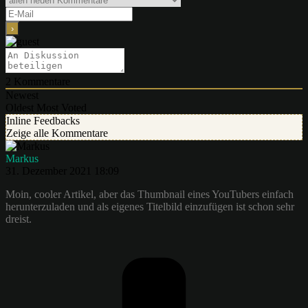
2
Kommentare
Newest
Oldest
Most Voted
Inline Feedbacks
Zeige alle Kommentare
Markus
31. Dezember 2021 18:09
Moin, cooler Artikel, aber das Thumbnail eines YouTubers einfach
herunterzuladen und als eigenes Titelbild einzufügen ist schon sehr
dreist.