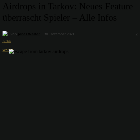
Airdrops in Tarkov: Neues Feature
überrascht Spieler – Alle Infos
von
Jonas Walter
30. Dezember 2021
2