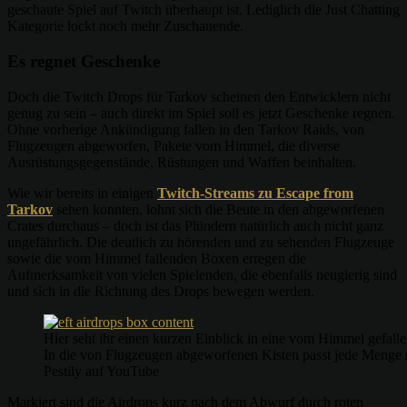
geschaute Spiel auf Twitch überhaupt ist. Lediglich die Just Chatting
Kategorie lockt noch mehr Zuschauende.
Es regnet Geschenke
Doch die Twitch Drops für Tarkov scheinen den Entwicklern nicht
genug zu sein – auch direkt im Spiel soll es jetzt Geschenke regnen.
Ohne vorherige Ankündigung fallen in den Tarkov Raids, von
Flugzeugen abgeworfen, Pakete vom Himmel, die diverse
Ausrüstungsgegenstände, Rüstungen und Waffen beinhalten.
Wie wir bereits in einigen
Twitch-Streams zu Escape from
Tarkov
sehen konnten, lohnt sich die Beute in den abgeworfenen
Crates durchaus – doch ist das Plündern natürlich auch nicht ganz
ungefährlich. Die deutlich zu hörenden und zu sehenden Flugzeuge
sowie die vom Himmel fallenden Boxen erregen die
Aufmerksamkeit von vielen Spielenden, die ebenfalls neugierig sind
und sich in die Richtung des Drops bewegen werden.
Hier seht ihr einen kurzen Einblick in eine vom Himmel gefall
In die von Flugzeugen abgeworfenen Kisten passt jede Menge r
Pestily auf YouTube
Markiert sind die Airdrops kurz nach dem Abwurf durch roten