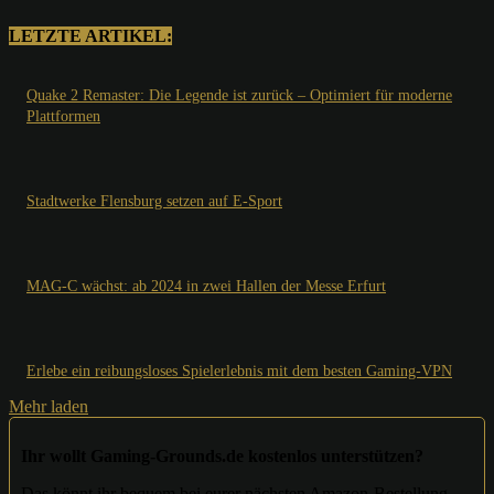
LETZTE ARTIKEL:
Quake 2 Remaster: Die Legende ist zurück – Optimiert für moderne
Plattformen
Stadtwerke Flensburg setzen auf E-Sport
MAG-C wächst: ab 2024 in zwei Hallen der Messe Erfurt
Erlebe ein reibungsloses Spielerlebnis mit dem besten Gaming-VPN
Mehr laden
Ihr wollt Gaming-Grounds.de kostenlos unterstützen?
Das könnt ihr bequem bei eurer nächsten Amazon-Bestellung.