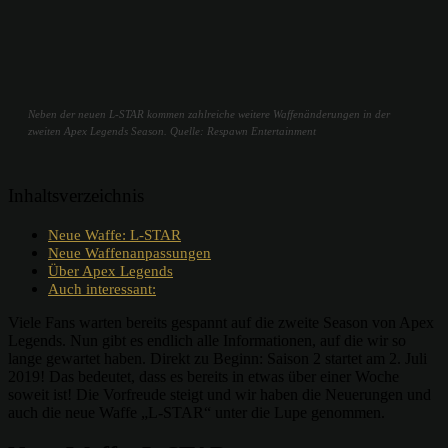
Neben der neuen L-STAR kommen zahlreiche weitere Waffenänderungen in der
zweiten Apex Legends Season. Quelle: Respawn Entertainment
Inhaltsverzeichnis
Neue Waffe: L-STAR
Neue Waffenanpassungen
Über Apex Legends
Auch interessant:
Viele Fans warten bereits gespannt auf die zweite Season von Apex
Legends. Nun gibt es endlich alle Informationen, auf die wir so
lange gewartet haben. Direkt zu Beginn: Saison 2 startet am 2. Juli
2019! Das bedeutet, dass es bereits in etwas über einer Woche
soweit ist! Die Vorfreude steigt und wir haben die Neuerungen und
auch die neue Waffe „L-STAR“ unter die Lupe genommen.