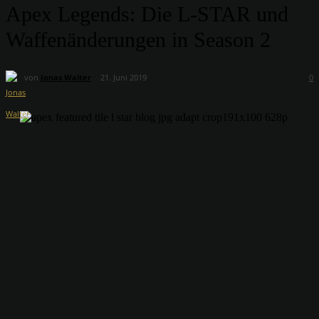
Apex Legends: Die L-STAR und
Waffenänderungen in Season 2
von
Jonas Walter
21. Juni 2019
0