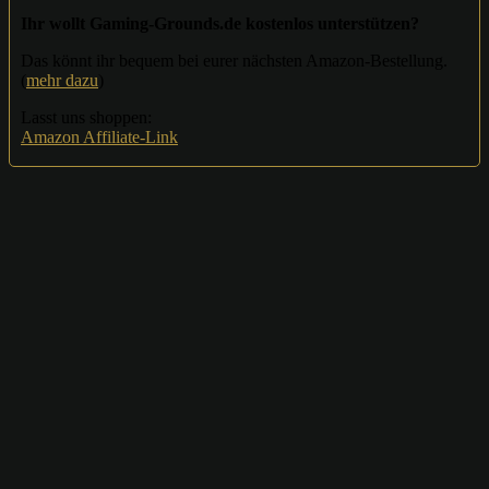
Ihr wollt Gaming-Grounds.de kostenlos unterstützen?
Das könnt ihr bequem bei eurer nächsten Amazon-Bestellung.
(
mehr dazu
)
Lasst uns shoppen:
Amazon Affiliate-Link