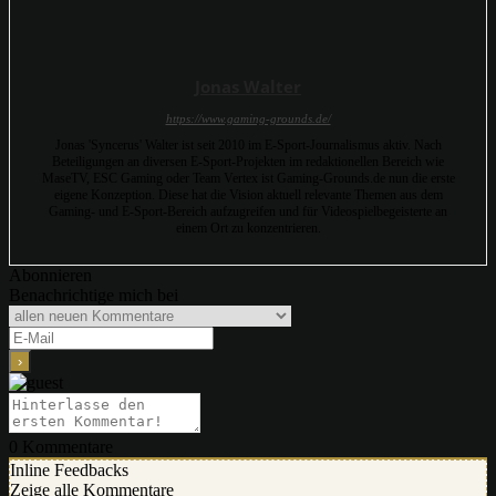
Jonas Walter
https://www.gaming-grounds.de/
Jonas 'Syncerus' Walter ist seit 2010 im E-Sport-Journalismus aktiv. Nach
Beteiligungen an diversen E-Sport-Projekten im redaktionellen Bereich wie
MaseTV, ESC Gaming oder Team Vertex ist Gaming-Grounds.de nun die erste
eigene Konzeption. Diese hat die Vision aktuell relevante Themen aus dem
Gaming- und E-Sport-Bereich aufzugreifen und für Videospielbegeisterte an
einem Ort zu konzentrieren.
Abonnieren
Benachrichtige mich bei
0
Kommentare
Inline Feedbacks
Zeige alle Kommentare