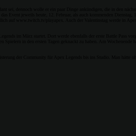
eplant sei, dennoch wolle er ein paar Dinge ankündigen, die in den nä
 Event jeweils heute, 12. Februar, als auch kommenden Dienstag, 19. 
lich auf www.twitch.tv/playapex. Auch der Valentinstag werde in Apex
Legends im März startet. Dort werde ebenfalls der erste Battle Pass vo
nen Spielern in den ersten Tagen geknackt zu haben. Am Wochenende ha
terung der Community für Apex Legends bis ins Studio. Man hätte ohn