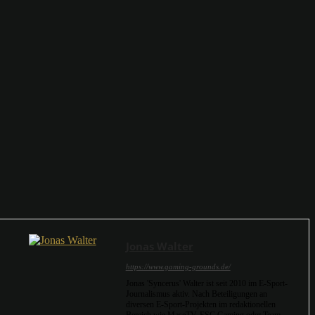
Jonas Walter
https://www.gaming-grounds.de/
Jonas 'Syncerus' Walter ist seit 2010 im E-Sport-
Journalismus aktiv. Nach Beteiligungen an
diversen E-Sport-Projekten im redaktionellen
Bereich wie MaseTV, ESC Gaming oder Team