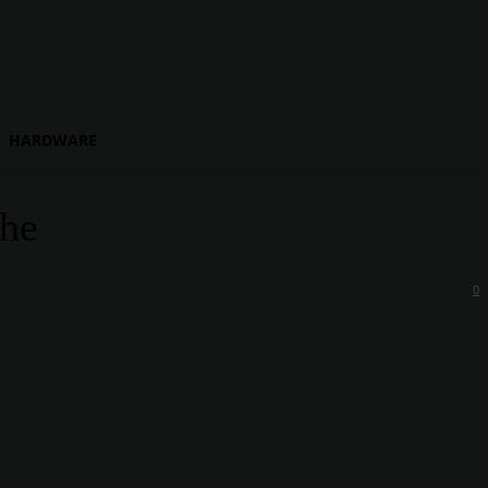
HARDWARE
che
0