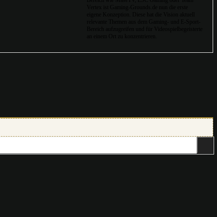
Vertex ist Gaming-Grounds.de nun die erste
eigene Konzeption. Diese hat die Vision aktuell
relevante Themen aus dem Gaming- und E-Sport-
Bereich aufzugreifen und für Videospielbegeisterte
an einem Ort zu konzentrieren.