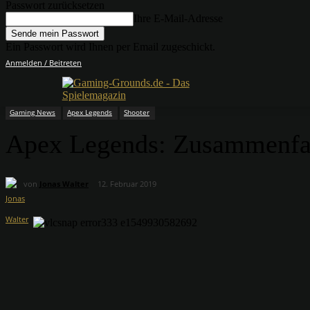
Passwort zurücksetzen
Ihre E-Mail-Adresse
Ein Passwort wird Ihnen per Email zugeschickt.
Anmelden / Beitreten
Gaming News
Apex Legends
Shooter
Apex Legends: Zusammenfas
von
Jonas Walter
12. Februar 2019