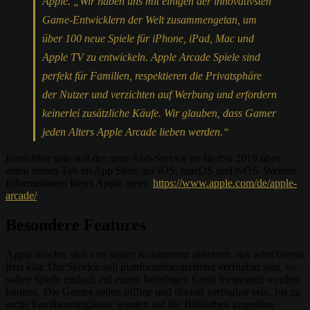
Apple. „Wir haben uns mit einigen der innovativsten
Game-Entwicklern der Welt zusammengetan, um
über 100 neue Spiele für iPhone, iPad, Mac und
Apple TV zu entwickeln. Apple Arcade Spiele sind
perfekt für Familien, respektieren die Privatsphäre
der Nutzer und verzichten auf Werbung und erfordern
keinerlei zusätzliche Käufe. Wir glauben, dass Gamer
jeden Alters Apple Arcade lieben werden.“
Erreichbar sein soll der neue Abo-Service im Herbst 2019 über
einen neuen Tab im App Store auf iOS, macOS und tvOS. Weitere
Informationen bietet Apple unter:
https://www.apple.com/de/apple-
arcade/
Besondere Features
Apple möchte sich von seiner Konkurrenz absetzen, das wird bereits
jetzt klar. Der Service soll plattformübergreifend verfügbar sein, so
sollen Spiele einfach auf einem beliebigen Gerät fortgesetzt werden
können. Die Games sollen offline und überall verfügbar sein, bis zu
sechs Familienmitglieder werden auf die Bibliothek zugreifen