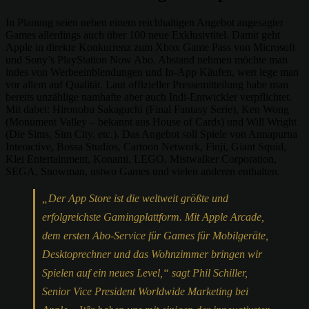
In Planung seien neben einem reichhaltigen Angebot angesagter
Games allerdings auch über 100 neue Exklusivtitel. Damit geht
Apple in direkte Konkurrenz zum Xbox Game Pass von Microsoft
und Sony’s PlayStation Now Abo. Abstand nehmen möchte man
indes von Werbeeinblendungen und In-App Käufen, wert lege man
vor allem auf Qualität. Laut offizieller Pressemitteilung habe man
bereits unzählige namhafte aber auch Indi-Entwickler verpflichtet.
Mit dabei: Hironobu Sakaguchi (Final Fantasy Serie), Ken Wong
(Monument Valley – bekannt aus House of Cards) und Will Wright
(Die Sims, Sim City, etc.). Das Angebot soll Spiele von Annapurna
Interactive, Bossa Studios, Cartoon Network, Finji, Giant Squid,
Klei Entertainment, Konami, LEGO, Mistwalker Corporation,
SEGA, Snowman, ustwo Games und vielen anderen enthalten.
„Der App Store ist die weltweit größte und
erfolgreichste Gamingplattform. Mit Apple Arcade,
dem ersten Abo-Service für Games für Mobilgeräte,
Desktoprechner und das Wohnzimmer bringen wir
Spielen auf ein neues Level,“ sagt Phil Schiller,
Senior Vice President Worldwide Marketing bei