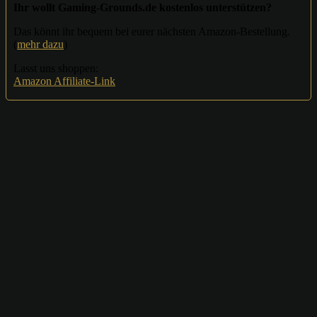
Ihr wollt Gaming-Grounds.de kostenlos unterstützen?
Das könnt ihr bequem bei eurer nächsten Amazon-Bestellung.
(
mehr dazu
)
Lasst uns shoppen:
Amazon Affiliate-Link