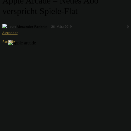
Apple Arcade – Neues Abo
verspricht Spiele-Flat
von
Alexander Panknin
26. März 2019
0