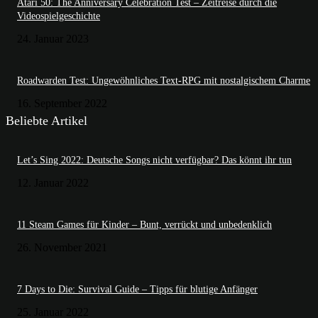
Atari 50: The Anniversary Celebration Test – Zeitreise durch die
Videospielgeschichte
24. Januar 2023
Roadwarden Test: Ungewöhnliches Text-RPG mit nostalgischem Charme
16. September 2022
Beliebte Artikel
Let’s Sing 2022: Deutsche Songs nicht verfügbar? Das könnt ihr tun
12. Januar 2022
11 Steam Games für Kinder – Bunt, verrückt und unbedenklich
26. November 2021
7 Days to Die: Survival Guide – Tipps für blutige Anfänger
25. Januar 2022