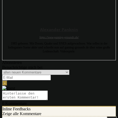
Alexander Panknin
https://www.gaming-grounds.de/
1985 geboren. Mit Doom, Quake und SNES aufgewachsen. War selbst in der
Indiegames-Szene aktiv und schreibt nun auf gaming-grounds.de über seine große
Leidenschaft: Videospiele.
Abonnieren
Benachrichtige mich bei
0
Kommentare
Inline Feedbacks
Zeige alle Kommentare