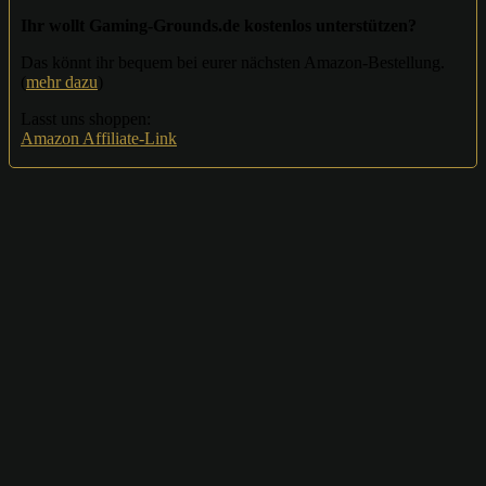
Ihr wollt Gaming-Grounds.de kostenlos unterstützen?
Das könnt ihr bequem bei eurer nächsten Amazon-Bestellung.
(
mehr dazu
)
Lasst uns shoppen:
Amazon Affiliate-Link