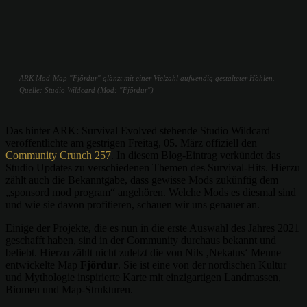
ARK Mod-Map "Fjördur" glänzt mit einer Vielzahl aufwendig gestalteter Höhlen.
Quelle: Studio Wildcard (Mod: "Fjördur")
Das hinter ARK: Survival Evolved stehende Studio Wildcard
veröffentlichte am gestrigen Freitag, 05. März offiziell den
Community Crunch 257
. In diesem Blog-Eintrag verkündet das
Studio Updates zu verschiedenen Themen des Survival-Hits. Hierzu
zählt auch die Bekanntgabe, dass gewisse Mods zukünftig dem
„sponsord mod program“ angehören. Welche Mods es diesmal sind
und wie sie davon profitieren, schauen wir uns genauer an.
Einige der Projekte, die es nun in die erste Auswahl des Jahres 2021
geschafft haben, sind in der Community durchaus bekannt und
beliebt. Hierzu zählt nicht zuletzt die von Nils ‚Nekatus‘ Menne
entwickelte Map
Fjördur
. Sie ist eine von der nordischen Kultur
und Mythologie inspirierte Karte mit einzigartigen Landmassen,
Biomen und Map-Strukturen.