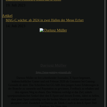
19. Juli 2023
Artikel
MAG-C wächst: ab 2024 in zwei Hallen der Messe Erfurt
14. Juli 2023
Dariusz Müller
https://www.gaming-grounds.de/
Dariusz Müller ist frei schreibender Journalist, E-Sport begeistert,
leidenschaftlicher Gamer und seit Februar 2020 als Gastautor bei Gaming-
Grounds.de aktiv. Das Schreiben bei GG hilft dem jungen Autor Erfahrungen in
der Branche zu sammeln und Reputation zu gewinnen, Feedback zu erhalten und
den eigenen Weg zu ebnen. Des Weiteren verfolgt er das Ziel, mittels
sportjournalistischer Artikel über den E-Sport und dessen Events, dabei zu helfen,
dass jener Sport zukünftig von der breiten Masse als solcher anerkannt und
akzeptiert wird. Zusätzlich ist Dariusz als Taktik-Coach in dem E-Sport Titel
Rainbow Six Siege tätig.