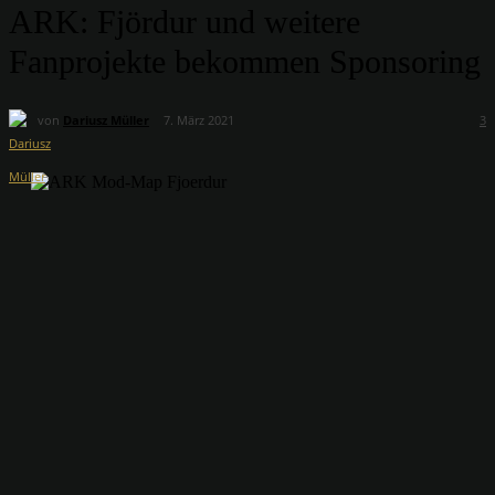
ARK: Fjördur und weitere
Fanprojekte bekommen Sponsoring
von
Dariusz Müller
7. März 2021
3