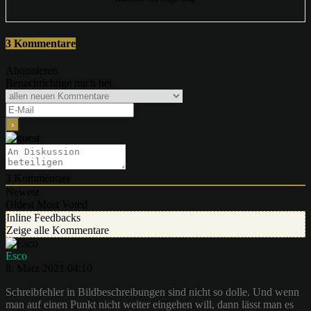
3 Kommentare
Abonnieren
Benachrichtige mich bei
3
Kommentare
Newest
Oldest
Most Voted
Inline Feedbacks
Zeige alle Kommentare
Esco
8. März 2021 04:10
Schreibfehler in Bildbeschreibungen sind nicht so dolle. Und wenn
man auf einen Punkt nicht weiter eingehen will, dann lässt man es