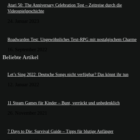
Atari 50: The Anniversary Celebration Test – Zeitreise durch die
Videospielgeschichte
24. Januar 2023
Roadwarden Test: Ungewöhnliches Text-RPG mit nostalgischem Charme
16. September 2022
Beliebte Artikel
Let’s Sing 2022: Deutsche Songs nicht verfügbar? Das könnt ihr tun
12. Januar 2022
11 Steam Games für Kinder – Bunt, verrückt und unbedenklich
26. November 2021
7 Days to Die: Survival Guide – Tipps für blutige Anfänger