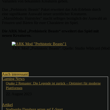
Varianten von bekannten Kreaturen geben.
Das „Prehistoric Beasts“ Paket erweitert das Ark-Erlebnis durch
eine signifikante Auswahl neuer urzeitlicher Kreaturen.
„MarniiMods: Hairstyles“ macht selbiges bezüglich der Auswahl an
Frisuren und Bärten für eure Charaktere im Spiel.
Die ARK Mod „Prehistoric Beasts“ erweitert das Spiel mit
neuen Kreaturen.
ARK Mod „Prehistoric Beasts“. Quelle: Studio Wildcard (Mod:
Auch interessant:
Gaming News
Quake 2 Remaster: Die Legende ist zurück – Optimiert für moderne
Plattformen
22. August 2023
Artikel
Stadtwerke Flensburg setzen auf E-Sport