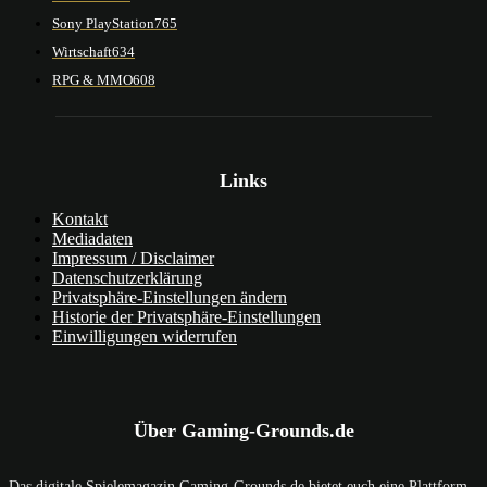
Sony PlayStation
765
Wirtschaft
634
RPG & MMO
608
Links
Kontakt
Mediadaten
Impressum / Disclaimer
Datenschutzerklärung
Privatsphäre-Einstellungen ändern
Historie der Privatsphäre-Einstellungen
Einwilligungen widerrufen
Über Gaming-Grounds.de
Das digitale Spielemagazin Gaming-Grounds.de bietet euch eine Plattform