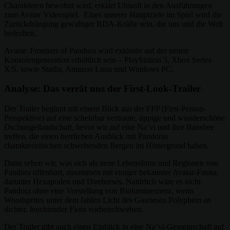
Charakteren bewohnt wird, erklärt Ubisoft in den Ausführungen
zum Avatar Videospiel. Eines unserer Hauptziele im Spiel wird die
Zurückdrängung gewaltiger RDA-Kräfte sein, die uns und die Welt
bedrohen.
Avatar: Frontiers of Pandora wird exklusiv auf der neuen
Konsolengeneration erhältlich sein – PlayStation 5, Xbox Series
X|S, sowie Stadia, Amazon Luna und Windows PC.
Analyse: Das verrät uns der First-Look-Trailer
Der Trailer beginnt mit einem Blick aus der FPP (First-Person-
Perspektive) auf eine scheinbar vertraute, üppige und wunderschöne
Dschungellandschaft, bevor wir auf eine Na’vi und ihre Banshee
treffen, die einen herrlichen Ausblick mit Pandoras
charakteristischen schwebenden Bergen im Hintergrund haben.
Dann sehen wir, was sich als neue Lebensform und Regionen von
Pandora offenbart, zusammen mit einiger bekannter Avatar-Fauna,
darunter Hexapoden und Direhorses. Natürlich wäre es nicht
Pandora ohne eine Vorstellung von Biolumineszenz, wenn
Woodsprites unter dem fahlen Licht des Gasriesen Polyphem an
dichter, leuchtender Flora vorbeischweben.
Der Trailer gibt auch einen Einblick in eine Na’vi-Gemeinschaft auf