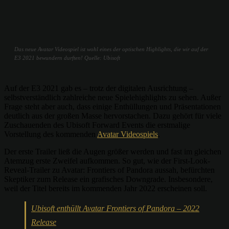
Das neue Avatar Videospiel ist wohl eines der optischen Highlights, die wir auf der
E3 2021 bewundern durften! Quelle: Ubisoft
Auf der E3 2021 gab es – trotz der digitalen Ausrichtung –
selbstverständlich zahlreiche neue Spielehighlights zu sehen. Außer
Frage steht aber auch, dass einige Enthüllungen und Präsentationen
deutlich aus der großen Masse hervorstachen. Dazu gehört für viele
Zuschauenden des Ubisoft Forward Events die erstmalige
Vorstellung des kommenden
Avatar Videospiels
.
Der erste Trailer ließ die Augen größer werden und fast im gleichen
Atemzug erste Zweifel aufkommen. So gut, wie der First-Look-
Reveal-Trailer zu Avatar: Frontiers of Pandora aussah, befürchten
Skeptiker zum Release ein grafisches Downgrade. Insbesondere,
weil der Titel bereits im kommenden Jahr 2022 erscheinen soll.
Ubisoft enthüllt Avatar Frontiers of Pandora – 2022
Release