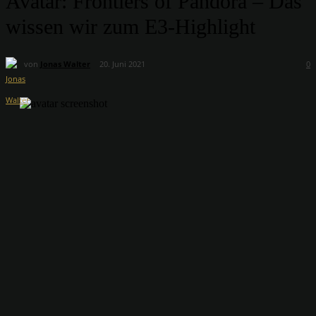
Avatar: Frontiers of Pandora – Das
wissen wir zum E3-Highlight
von
Jonas Walter
20. Juni 2021
0