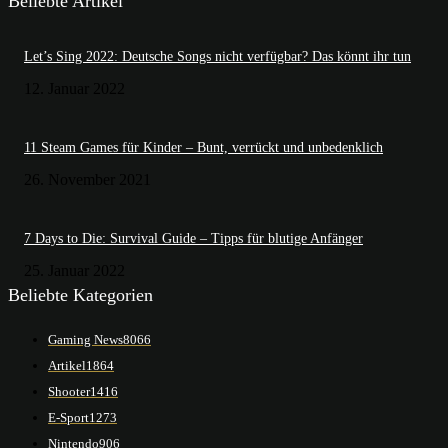
Beliebte Artikel
Let’s Sing 2022: Deutsche Songs nicht verfügbar? Das könnt ihr tun
12. Januar 2022
11 Steam Games für Kinder – Bunt, verrückt und unbedenklich
26. November 2021
7 Days to Die: Survival Guide – Tipps für blutige Anfänger
25. Januar 2022
Beliebte Kategorien
Gaming News
8066
Artikel
1864
Shooter
1416
E-Sport
1273
Nintendo
906