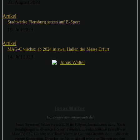
22. August 2023
Artikel
Stadtwerke Flensburg setzen auf E-Sport
19. Juli 2023
Artikel
MAG-C wächst: ab 2024 in zwei Hallen der Messe Erfurt
14. Juli 2023
Jonas Walter
https://www.gaming-grounds.de/
Jonas 'Syncerus' Walter ist seit 2010 im E-Sport-Journalismus aktiv. Nach
Beteiligungen an diversen E-Sport-Projekten im redaktionellen Bereich wie
MaseTV, ESC Gaming oder Team Vertex ist Gaming-Grounds.de nun die erste
eigene Konzeption. Diese hat die Vision aktuell relevante Themen aus dem