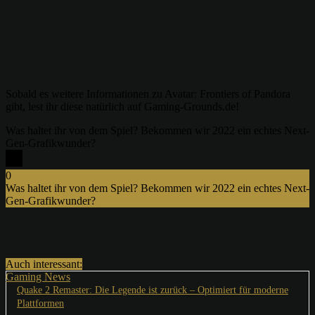
Sobald es weitere Informationen zu Avatar: Frontiers of Pandora
gibt, lest ihr diese natürlich auf Gaming-Grounds.de!
Was haltet ihr von dem Spiel? Bekommen wir 2022 ein echtes Next-
Gen-Grafikwunder?
0
Was haltet ihr von dem Spiel? Bekommen wir 2022 ein echtes Next-
Gen-Grafikwunder?
x
Auch interessant:
Gaming News
Quake 2 Remaster: Die Legende ist zurück – Optimiert für moderne
Plattformen