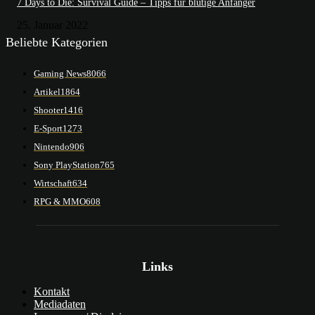
7 Days to Die: Survival Guide – Tipps für blutige Anfänger
25. Januar 2022
Beliebte Kategorien
Gaming News
8066
Artikel
1864
Shooter
1416
E-Sport
1273
Nintendo
906
Sony PlayStation
765
Wirtschaft
634
RPG & MMO
608
Links
Kontakt
Mediadaten