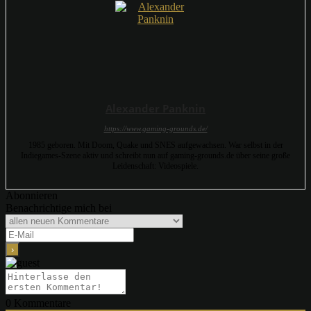
Alexander Panknin
https://www.gaming-grounds.de/
1985 geboren. Mit Doom, Quake und SNES aufgewachsen. War selbst in der
Indiegames-Szene aktiv und schreibt nun auf gaming-grounds.de über seine große
Leidenschaft: Videospiele.
Abonnieren
Benachrichtige mich bei
0
Kommentare