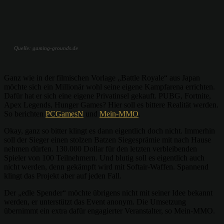
Quelle: gaming-grounds.de
Ganz wie in der filmischen Vorlage „Battle Royale“ aus Japan
möchte sich ein Millionär wohl seine eigene Kampfarena errichten.
Dafür hat er sich eine eigene Privatinsel gekauft. PUBG, Fortnite,
Apex Legends, Hunger Games? Hier soll es bittere Realität werden.
So berichten
PCGamesN
und
Mein-MMO
.
Okay, ganz so bitter klingt es dann eigentlich doch nicht. Immerhin
soll der Sieger einen stolzen Batzen Siegesprämie mit nach Hause
nehmen dürfen. 130.000 Dollar für den letzten verbleibenden
Spieler von 100 Teilnehmern. Und blutig soll es eigentlich auch
nicht werden, denn gekämpft wird mit Softair-Waffen. Spannend
klingt das Projekt aber auf jeden Fall.
Der „edle Spender“ möchte übrigens nicht mit seiner Idee bekannt
werden, er unterstützt das Event anonym. Die Umsetzung
übernimmt ein extra dafür engagierter Veranstalter, so Mein-MMO.