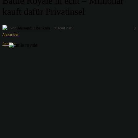
Battle Royale in echt – Millionär
kauft dafür Privatinsel
von
Alexander Panknin
9. April 2019
0