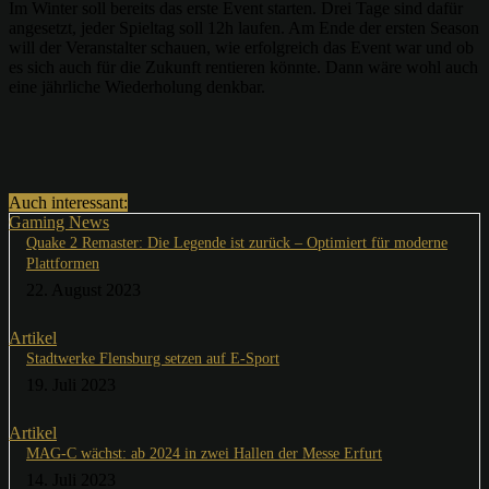
Im Winter soll bereits das erste Event starten. Drei Tage sind dafür
angesetzt, jeder Spieltag soll 12h laufen. Am Ende der ersten Season
will der Veranstalter schauen, wie erfolgreich das Event war und ob
es sich auch für die Zukunft rentieren könnte. Dann wäre wohl auch
eine jährliche Wiederholung denkbar.
Auch interessant:
Gaming News
Quake 2 Remaster: Die Legende ist zurück – Optimiert für moderne
Plattformen
22. August 2023
Artikel
Stadtwerke Flensburg setzen auf E-Sport
19. Juli 2023
Artikel
MAG-C wächst: ab 2024 in zwei Hallen der Messe Erfurt
14. Juli 2023