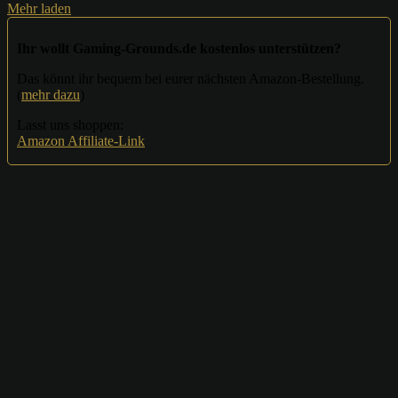
Mehr laden
Ihr wollt Gaming-Grounds.de kostenlos unterstützen?
Das könnt ihr bequem bei eurer nächsten Amazon-Bestellung.
(
mehr dazu
)
Lasst uns shoppen:
Amazon Affiliate-Link