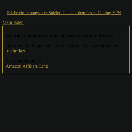
Erlebe ein reibungsloses Spielerlebnis mit dem besten Gaming-VPN
Mehr laden
Ihr wollt Gaming-Grounds.de kostenlos unterstützen?
Das könnt ihr bequem bei eurer nächsten Amazon-Bestellung.
(
mehr dazu
)
Lasst uns shoppen:
Amazon Affiliate-Link