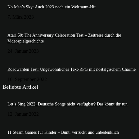
No Man’s Sky: Auch 2023 noch ein Weltraum-Hit
7. März 2023
Atari 50: The Anniversary Celebration Test – Zeitreise durch die
Videospielgeschichte
24. Januar 2023
Roadwarden Test: Ungewöhnliches Text-RPG mit nostalgischem Charme
16. September 2022
Beliebte Artikel
Let’s Sing 2022: Deutsche Songs nicht verfügbar? Das könnt ihr tun
12. Januar 2022
11 Steam Games für Kinder – Bunt, verrückt und unbedenklich