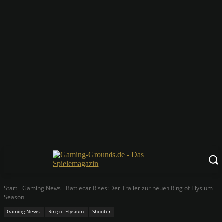
Start
Gaming News
Battlecar Rises: Der Trailer zur neuen Ring of Elysium
Season
Gaming News
Ring of Elysium
Shooter