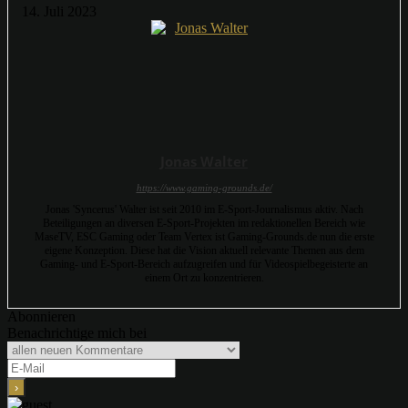
14. Juli 2023
Jonas Walter
https://www.gaming-grounds.de/
Jonas 'Syncerus' Walter ist seit 2010 im E-Sport-Journalismus aktiv. Nach
Beteiligungen an diversen E-Sport-Projekten im redaktionellen Bereich wie
MaseTV, ESC Gaming oder Team Vertex ist Gaming-Grounds.de nun die erste
eigene Konzeption. Diese hat die Vision aktuell relevante Themen aus dem
Gaming- und E-Sport-Bereich aufzugreifen und für Videospielbegeisterte an
einem Ort zu konzentrieren.
Abonnieren
Benachrichtige mich bei