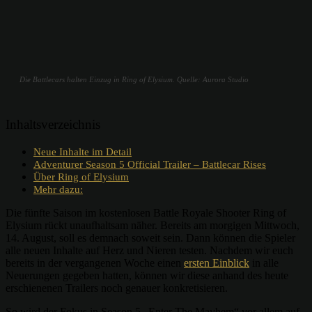
Die Battlecars halten Einzug in Ring of Elysium. Quelle: Aurora Studio
Inhaltsverzeichnis
Neue Inhalte im Detail
Adventurer Season 5 Official Trailer – Battlecar Rises
Über Ring of Elysium
Mehr dazu:
Die fünfte Saison im kostenlosen Battle Royale Shooter Ring of
Elysium rückt unaufhaltsam näher. Bereits am morgigen Mittwoch,
14. August, soll es demnach soweit sein. Dann können die Spieler
alle neuen Inhalte auf Herz und Nieren testen. Nachdem wir euch
bereits in der vergangenen Woche einen
ersten Einblick
in alle
Neuerungen gegeben hatten, können wir diese anhand des heute
erschienenen Trailers noch genauer konkretisieren.
So wird der Fokus in Season 5 „Enter The Mayhem“ vor allem auf