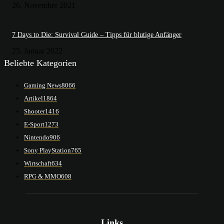
26. November 2021
7 Days to Die: Survival Guide – Tipps für blutige Anfänger
25. Januar 2022
Beliebte Kategorien
Gaming News
8066
Artikel
1864
Shooter
1416
E-Sport
1273
Nintendo
906
Sony PlayStation
765
Wirtschaft
634
RPG & MMO
608
Links