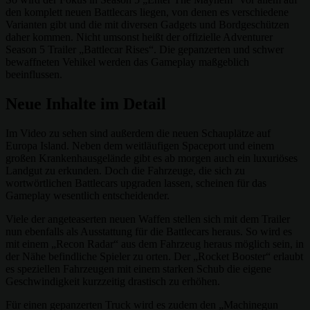
den komplett neuen Battlecars liegen, von denen es verschiedene
Varianten gibt und die mit diversen Gadgets und Bordgeschützen
daher kommen. Nicht umsonst heißt der offizielle Adventurer
Season 5 Trailer „Battlecar Rises“. Die gepanzerten und schwer
bewaffneten Vehikel werden das Gameplay maßgeblich
beeinflussen.
Neue Inhalte im Detail
Im Video zu sehen sind außerdem die neuen Schauplätze auf
Europa Island. Neben dem weitläufigen Spaceport und einem
großen Krankenhausgelände gibt es ab morgen auch ein luxuriöses
Landgut zu erkunden. Doch die Fahrzeuge, die sich zu
wortwörtlichen Battlecars upgraden lassen, scheinen für das
Gameplay wesentlich entscheidender.
Viele der angeteaserten neuen Waffen stellen sich mit dem Trailer
nun ebenfalls als Ausstattung für die Battlecars heraus. So wird es
mit einem „Recon Radar“ aus dem Fahrzeug heraus möglich sein, in
der Nähe befindliche Spieler zu orten. Der „Rocket Booster“ erlaubt
es speziellen Fahrzeugen mit einem starken Schub die eigene
Geschwindigkeit kurzzeitig drastisch zu erhöhen.
Für einen gepanzerten Truck wird es zudem den „Machinegun