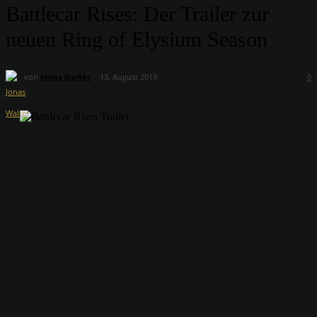
Battlecar Rises: Der Trailer zur
neuen Ring of Elysium Season
von
Jonas Walter
13. August 2019
0