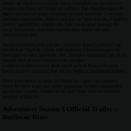
Turret“ als Dachaufsatz geben, der es ermöglicht aus geschützter
Position das Feuer auf Feinde zu eröffnen. Das Maschinengewehr
eignet sich sowohl gegen Infanterie als auch feindliche Fahrzeuge.
Auf dem sogenannten „Mini-Compact Car“ lässt sich ein „Cloaking
Device“ installieren, welches das Auto sowie seine Insassen für
kurze Zeit nahezu unsichtbar werden lässt. Immer für eine
Überraschung gut!
Weniger heimlich stellt sich der „Explosive Barrel Launcher“ für
den Pickup Truck da. Dieser rollt explosive Überraschungen für
Verfolger von der Ladefläche. Der „Scorpion Pulverizer“ des SUVs
erinnert eher an eine Erntemaschine aus dem
Landwirtschaftssimulator, doch macht auch in Ring of Elysium
kurzen Prozess mit allem, was mit der Walze in Berührung kommt.
Doch unzerstörbar ist keins der Battlecars – ganz im Gegenteil.
Stück für Stück kann euer sicher geglaubtes Vehikel auseinander
geschossen werden. Verliert ihr zu viele Teile, steht ihr plötzlich
ziemlich anfällig da.
Adventurer Season 5 Official Trailer –
Battlecar Rises