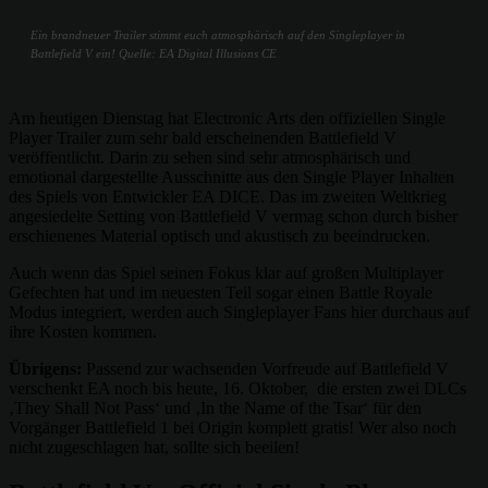
Ein brandneuer Trailer stimmt euch atmosphärisch auf den Singleplayer in
Battlefield V ein! Quelle: EA Digital Illusions CE
Am heutigen Dienstag hat Electronic Arts den offiziellen Single
Player Trailer zum sehr bald erscheinenden Battlefield V
veröffentlicht. Darin zu sehen sind sehr at­mo­sphä­risch und
emotional dargestellte Ausschnitte aus den Single Player Inhalten
des Spiels von Entwickler EA DICE. Das im zweiten Weltkrieg
angesiedelte Setting von Battlefield V vermag schon durch bisher
erschienenes Material optisch und akustisch zu beeindrucken.
Auch wenn das Spiel seinen Fokus klar auf großen Multiplayer
Gefechten hat und im neuesten Teil sogar einen Battle Royale
Modus integriert, werden auch Singleplayer Fans hier durchaus auf
ihre Kosten kommen.
Übrigens:
Passend zur wachsenden Vorfreude auf Battlefield V
verschenkt EA noch bis heute, 16. Oktober, die ersten zwei DLCs
‚They Shall Not Pass‘ und ‚In the Name of the Tsar‘ für den
Vorgänger Battlefield 1 bei Origin komplett gratis! Wer also noch
nicht zugeschlagen hat, sollte sich beeilen!