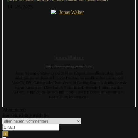
14. Juli 2023
Jonas Walter
https://www.gaming-grounds.de/
Jonas 'Syncerus' Walter ist seit 2010 im E-Sport-Journalismus aktiv. Nach
Beteiligungen an diversen E-Sport-Projekten im redaktionellen Bereich wie
MaseTV, ESC Gaming oder Team Vertex ist Gaming-Grounds.de nun die erste
eigene Konzeption. Diese hat die Vision aktuell relevante Themen aus dem
Gaming- und E-Sport-Bereich aufzugreifen und für Videospielbegeisterte an
einem Ort zu konzentrieren.
Abonnieren
Benachrichtige mich bei