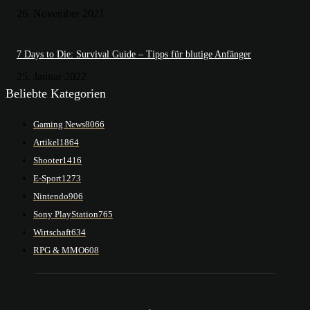
26. November 2021
7 Days to Die: Survival Guide – Tipps für blutige Anfänger
25. Januar 2022
Beliebte Kategorien
Gaming News
8066
Artikel
1864
Shooter
1416
E-Sport
1273
Nintendo
906
Sony PlayStation
765
Wirtschaft
634
RPG & MMO
608