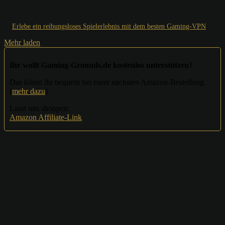
Erlebe ein reibungsloses Spielerlebnis mit dem besten Gaming-VPN
Mehr laden
Ihr wollt Gaming-Grounds.de kostenlos unterstützen?
Das könnt ihr bequem bei eurer nächsten Amazon-Bestellung.
(
mehr dazu
)
Lasst uns shoppen:
Amazon Affiliate-Link