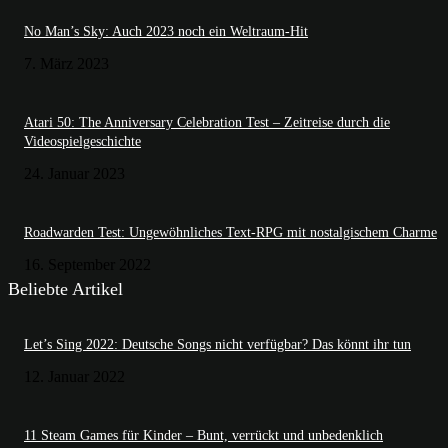
No Man’s Sky: Auch 2023 noch ein Weltraum-Hit
7. März 2023
Atari 50: The Anniversary Celebration Test – Zeitreise durch die
Videospielgeschichte
24. Januar 2023
Roadwarden Test: Ungewöhnliches Text-RPG mit nostalgischem Charme
16. September 2022
Beliebte Artikel
Let’s Sing 2022: Deutsche Songs nicht verfügbar? Das könnt ihr tun
12. Januar 2022
11 Steam Games für Kinder – Bunt, verrückt und unbedenklich