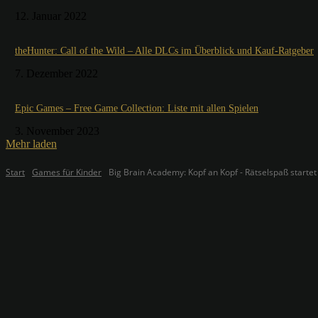
12. Januar 2022
theHunter: Call of the Wild – Alle DLCs im Überblick und Kauf-Ratgeber
7. Dezember 2022
Epic Games – Free Game Collection: Liste mit allen Spielen
3. November 2023
Mehr laden
Start
Games für Kinder
Big Brain Academy: Kopf an Kopf - Rätselspaß startet 