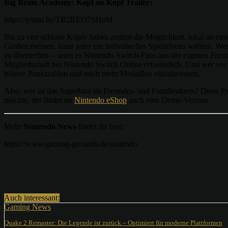
Big Brain Academy: Kopf an Kopf Trailer:
https://youtu.be/TR2REO7SHaM
Bis zu vier schlaue Köpfe haben zudem die Möglichkeit, lokal an ein
Großen messen, kann jeder ein individuelles Spielniveau wählen. Wer 
zu übertreffen – seien es Nintendo Switch-Fans aus der eigenen Freun
Mitgliedschaft bei Nintendo Switch Online erforderlich. Und wer vo
höhere Punktzahlen und noch mehr Medaillen einzuheimsen.
Also, wer ist das Superhirn im Freundes- und Familienkreis? Diese F
möchte, der findet im
Nintendo eShop
auch eine Demo-Version.
Mehr
Nintendo News
findet ihr hier:
https://www.gaming-grounds.de/nintendo
Teilen
Auch interessant:
Gaming News
Quake 2 Remaster: Die Legende ist zurück – Optimiert für moderne Plattformen