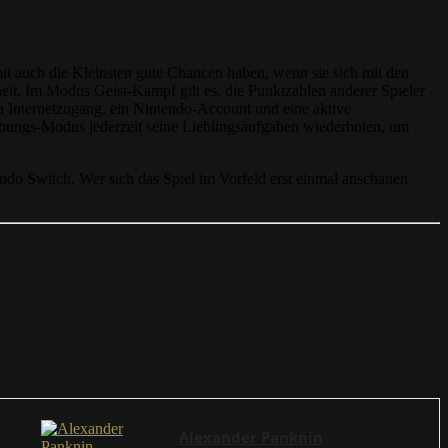
it auch die Kleinsten gute Chancen haben, wenn sie sich mit den
heit. Im Modus Geist-Kampf gilt es, die Punktzahlen anderer Spieler
in Internetzugang, ein Nintendo-Account und eine aktive
Übungs-Modus jederzeit seine Lieblingsaufgaben wiederholen, um
ndo Switch. Wer sich das Spiel im Vorfeld erst einmal anschauen
Alexander Panknin