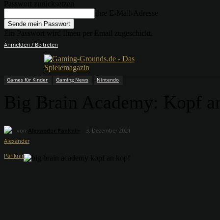
Passwort zurücksetzen
Ihre E-Mail-Adresse
Ein Passwort wird Ihnen per Email zugeschickt.
Anmelden / Beitreten
Games für Kinder
Gaming News
Nintendo
Big Brain Academy: Kopf an 
von
Alexander Panknin
3. Dezember 2021