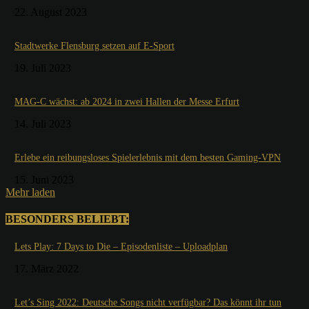
22. August 2023
Stadtwerke Flensburg setzen auf E-Sport
19. Juli 2023
MAG-C wächst: ab 2024 in zwei Hallen der Messe Erfurt
14. Juli 2023
Erlebe ein reibungsloses Spielerlebnis mit dem besten Gaming-VPN
15. Juni 2023
Mehr laden
BESONDERS BELIEBT:
Lets Play: 7 Days to Die – Episodenliste – Uploadplan
17. März 2022
Let’s Sing 2022: Deutsche Songs nicht verfügbar? Das könnt ihr tun