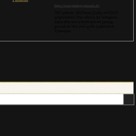
https://www.gaming-grounds.de/
1985 geboren. Mit Doom, Quake und SNES
aufgewachsen. War selbst in der Indiegames-
Szene aktiv und schreibt nun auf gaming-
grounds.de über seine große Leidenschaft:
Videospiele.