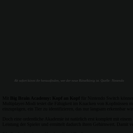
Ab sofort könnt ihr herausfinden, wer der neue Rätselkönig ist. Quelle: Nintendo
Mit
Big Brain Academy: Kopf an Kopf
für Nintendo Switch können 
Multiplayer-Modi testet die Fähigkeit im Knacken von Kopfnüssen mit
einzuprägen, ein Tier zu identifizieren, das nur langsam erkennbar wir
Doch eine ordentliche Akademie ist natürlich erst komplett mit eine
Leistung der Spieler und ermittelt dadurch ihren Gehirnwert. Damit v