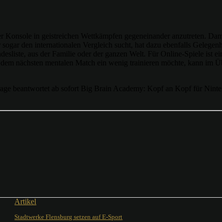
er Konsole in geistreichen Wettkämpfen gegeneinander anzutreten. Dam
sogar den internationalen Vergleich sucht, hat dazu ebenfalls Gelegen
desliste, aus der Familie oder der ganzen Welt. Für Online-Spiele ist e
r dem nächsten mentalen Match ein wenig trainieren möchte, kann im 
rage beantwortet ab sofort Big Brain Academy: Kopf an Kopf für Ninte
Artikel
Stadtwerke Flensburg setzen auf E-Sport